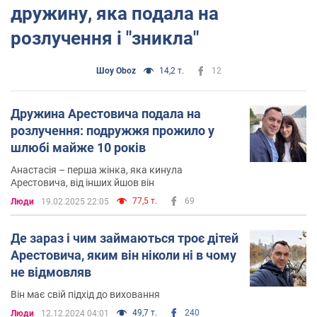
дружину, яка подала на
розлучення і "зникла"
Шоу Oboz
14,2 т.
12
Дружина Арестовича подала на
розлучення: подружжя прожило у
шлюбі майже 10 років
Анастасія – перша жінка, яка кинула
Арестовича, від інших йшов він
77,5 т.
69
Люди
19.02.2025 22:05
Де зараз і чим займаються троє дітей
Арестовича, яким він ніколи ні в чому
не відмовляв
Він має свій підхід до виховання
49,7 т.
240
Люди
12.12.2024 04:01