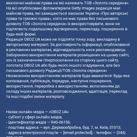
виключні майнові права на які належать ТОВ «Золота середина».
На всі опубліковані фотоматеріали Getty Images редакція має
майнові права, які захищаються законом України «Про авторські
права та суміжні права», ніхто не має права без письмового
дозволу ТОВ «Золота середина» їх використовувати, вони не
підлягають подальшому відтворенню, перекладу, поширенню в
будь-якій формі.
Редакція OBOZ.UA може не поділяти точку зору, викладену в
авторському матеріалі. За достовірність інформації, опублікованої
в рекламних матеріалах, відповідальність несе рекламодавець.
Заборонено використання матеріалів розміщених на цьому сайті,
хоч із зазначенням гіперпосилання на сторінку цього сайту,
логотипу OBOZ.UA або будь-якого іншого згадування, але без
письмового дозволу Редакції/ТОВ «Золота середина»
Незаконним використанням матеріалів буде вважатися: будь-яке
копiювання, публiкацiя, передрук, наступне поширення,
використання, переробка з використанням, включенням до
складу інших матеріалів, розповсюдження, адаптація, переклад
та інші подібні зміни матеріалу.
Назва онлайн медіа — «OBOZ.UA»
- суб'єкт у сфері онлайн медіа;
- ідентифікатор медіа — R40-06156;
- поштова адреса — вул. Деревообробна, буд. 7, м. Київ, 01013;
- адреса електронної пошти —
[email protected]
; - телефон — (044)