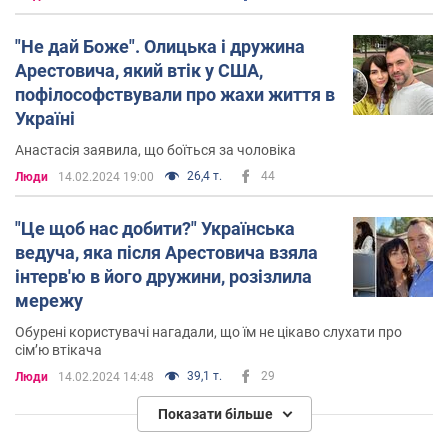
"Не дай Боже". Олицька і дружина
Арестовича, який втік у США,
пофілософствували про жахи життя в
Україні
Анастасія заявила, що боїться за чоловіка
26,4 т.
44
Люди
14.02.2024 19:00
"Це щоб нас добити?" Українська
ведуча, яка після Арестовича взяла
інтерв'ю в його дружини, розізлила
мережу
Обурені користувачі нагадали, що їм не цікаво слухати про
сімʼю втікача
39,1 т.
29
Люди
14.02.2024 14:48
Показати більше