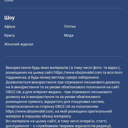
Covid
Шоу
Афіша
Плітки
Краса
Мода
Жіночий журнал
Використання будь-яких матеріалів ( в тому числі фото- та відео-),
розміщених на цьому сайті
https://www.obozrevatel.com
та всіх його
піддоменах, в будь-якому вигляді суворо заборонено.
Дозволяється використання при отриманні письмового дозволу
на їх використання та за умови обов'язкового посилання на сайт
OBOZ.UA, а для інтернет-видань - при отриманні письмового
дозволу на їх використання та за умови обов'язкового
розміщення прямого, відкритого для пошукових систем,
гіперпосилання на сторінку OBOZ.UA за посиланням
https://www.obozrevatel.com
, на якій розміщено оригінальний
матеріал в першому абзаці матеріалу.
Всі матеріали на цьому сайті, в тому числі інтерв’ю, статті,
дослідження – є службовими творами журналістів редакції,