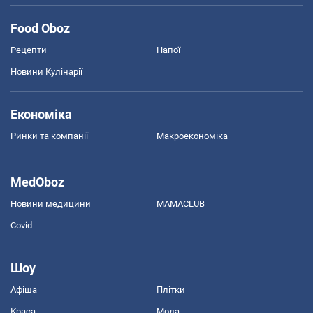
Food Oboz
Рецепти
Напої
Новини Кулінарії
Економіка
Ринки та компанії
Макроекономіка
MedOboz
Новини медицини
MAMACLUB
Covid
Шоу
Афіша
Плітки
Краса
Мода