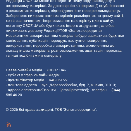
Редакція OBOZ.UA може не поділяти точку зору, викладену в
авторському матеріалі. За достовірність інформації, опублікованої
в рекламних матеріалах, відповідальність несе рекламодавець.
Заборонено використання матеріалів розміщених на цьому сайті,
хоч із зазначенням гіперпосилання на сторінку цього сайту,
логотипу OBOZ.UA або будь-якого іншого згадування, але без
письмового дозволу Редакції/ТОВ «Золота середина»
Незаконним використанням матеріалів буде вважатися: будь-яке
копiювання, публiкацiя, передрук, наступне поширення,
використання, переробка з використанням, включенням до
складу інших матеріалів, розповсюдження, адаптація, переклад
та інші подібні зміни матеріалу.
Назва онлайн медіа — «OBOZ.UA»
- суб'єкт у сфері онлайн медіа;
- ідентифікатор медіа — R40-06156;
- поштова адреса — вул. Деревообробна, буд. 7, м. Київ, 01013;
- адреса електронної пошти —
[email protected]
; - телефон — (044)
585 46 20
© 2026 Всі права захищені, ТОВ "Золота середина".