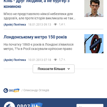
Кінь - друг людини, а не бургер з
кониною
М'ясо не представляло ніякої небезпеки для
здоров'я, але проте історія викликала не так
харчової, скільки культурний шок
1,4 т.
(Архів) Політика
18.01.2013 09:13
Лондонському метро 150 років
На початку 1860-х років в Лондоні з'явилося
метро, ??а в Росії скасували кріпосне право
1,7 т.
(Архів) Політика
10.01.2013 07:18
Показати більше
Олександр Оглядів