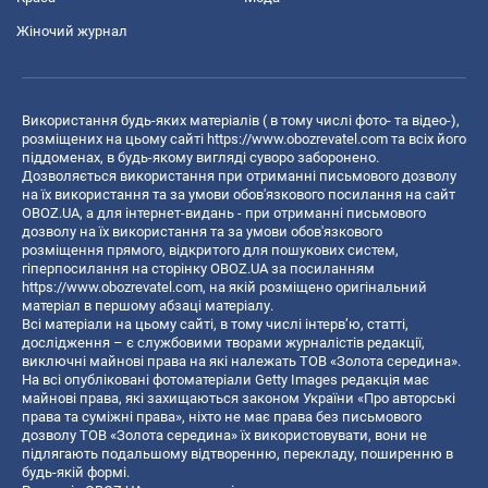
Жіночий журнал
Використання будь-яких матеріалів ( в тому числі фото- та відео-),
розміщених на цьому сайті
https://www.obozrevatel.com
та всіх його
піддоменах, в будь-якому вигляді суворо заборонено.
Дозволяється використання при отриманні письмового дозволу
на їх використання та за умови обов'язкового посилання на сайт
OBOZ.UA, а для інтернет-видань - при отриманні письмового
дозволу на їх використання та за умови обов'язкового
розміщення прямого, відкритого для пошукових систем,
гіперпосилання на сторінку OBOZ.UA за посиланням
https://www.obozrevatel.com
, на якій розміщено оригінальний
матеріал в першому абзаці матеріалу.
Всі матеріали на цьому сайті, в тому числі інтерв’ю, статті,
дослідження – є службовими творами журналістів редакції,
виключні майнові права на які належать ТОВ «Золота середина».
На всі опубліковані фотоматеріали Getty Images редакція має
майнові права, які захищаються законом України «Про авторські
права та суміжні права», ніхто не має права без письмового
дозволу ТОВ «Золота середина» їх використовувати, вони не
підлягають подальшому відтворенню, перекладу, поширенню в
будь-якій формі.