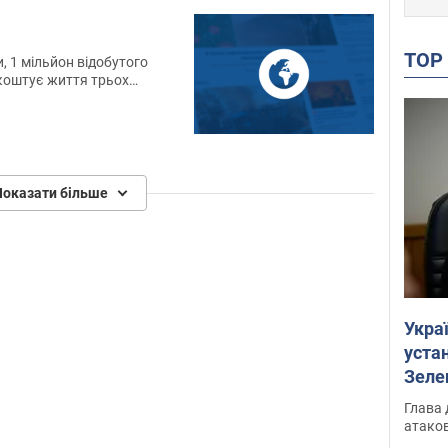
TO
, 1 мільйон відобутого
 коштує життя трьох
ільйонам баксів на рахунки
орівнює смерть одного
 батька, Чоловіка, брата -
ть.
1
Показати більше
Укра
устан
Зеле
Глава 
атаков