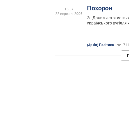
Похорон
15:57
22 вересня 2006
За Даними статистики
українського вугілля
шахтарів. Скільком м
"вугільніх Королів" д
гірніка - чієгось сина,
статистика не рахува
(Архів) Політика
71