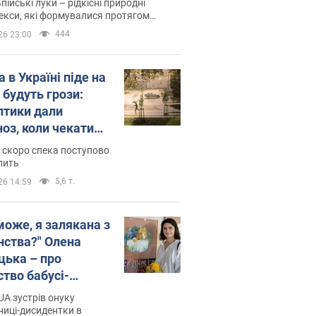
пійські луки – рідкісні природні
си, які формувалися протягом
 років
444
26 23:00
 в Україні піде на
 будуть грози:
птики дали
ноз, коли чекати
и погоди
 скоро спека поступово
пить
5,6 т.
26 14:59
може, я залякана з
нства?" Олена
цька – про
ство бабусі-
дентки Алли
A зустрів онуку
кої, критику
иці-дисидентки в