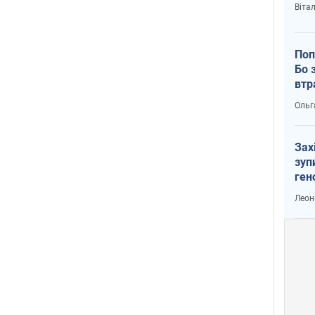
Віта
Поп
Бо 
втр
Ольг
Зах
зуп
ген
Леон