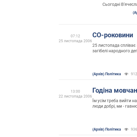
Сьогодні В'ячесл
(А
СО-роковини
07:12
25 листопада 2006
25 листопада спліває 4
загібелі народного де
Юрія Оробця. Сумна да
річніцею помаранчевої
(Архів) Політика
91
Годіна мовча
13:00
22 листопада 2006
Їм усім треба вийти на
люди добрі, ми - гавню
ВСІ винні у тому, что
Безславні закінчілась. 
(Архів) Політика
93