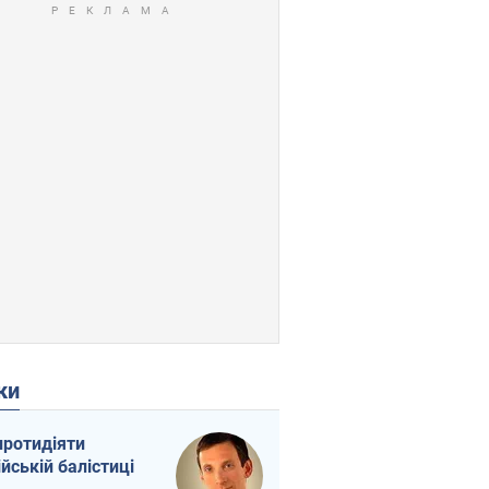
ки
протидіяти
ійській балістиці