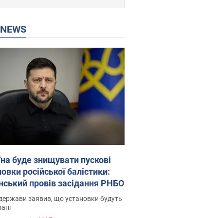
P NEWS
їна буде знищувати пускові
овки російської балістики:
нський провів засідання РНБО
держави заявив, що установки будуть
ані