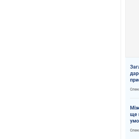
Заг
дар
при
доп
Олек
Між
ще 
умо
Без
Олек
збр