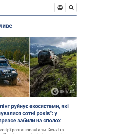
ливе
пінг руйнує екосистеми, які
валися сотні років": у
npeace забили на сполох
когір'ї розташовані альпійські та