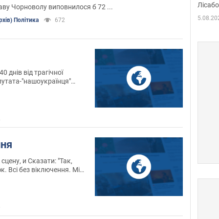
Лісабо
Дмит
аву Чорноволу виповнилося б 72 ...
в По
5.08.20
рхів) Політика
672
0 днів від трагічної
путата-"нашоукраїнця"
та почти збіглася Із
 революції.
2
ння
 сцену, и Сказати: "Так,
к. Всі без віключення. Мі
 помаранчева казка так
Мі ВСІ зРаду вас ... "
6