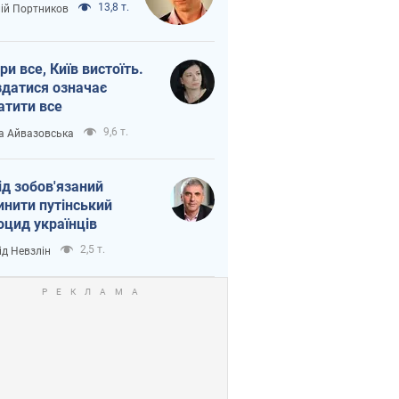
13,8 т.
лій Портников
ри все, Київ вистоїть.
здатися означає
атити все
9,6 т.
а Айвазовська
ід зобов'язаний
инити путінський
оцид українців
2,5 т.
ід Невзлін