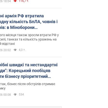
116,7 т.
26 18:04
пні армія РФ втратила
дну кількість БпЛА, човнів і
рів: в Міноборони
люднили статистику
го місяця також зросли втрати РФ у
силі, танках та кількість уражень на
й відстані
4,3 т.
26 20:02
рібні швидкі та нестандартні
оди": Корецький пообіцяв
ти бізнесу пріоритетний
уп до наявних складських
 так, бізнес після обстрілів отримає
іщень
имку
534
26 00:08