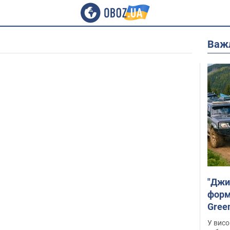
Важ
"Джи
форму
Gree
У висо