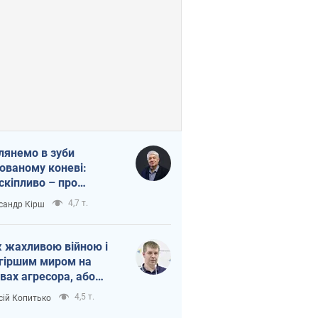
лянемо в зуби
ованому коневі:
скіпливо – про
омогу Україні
4,7 т.
сандр Кірш
 жахливою війною і
гіршим миром на
вах агресора, або
вихідність – теж
4,5 т.
сій Копитько
оя Росії