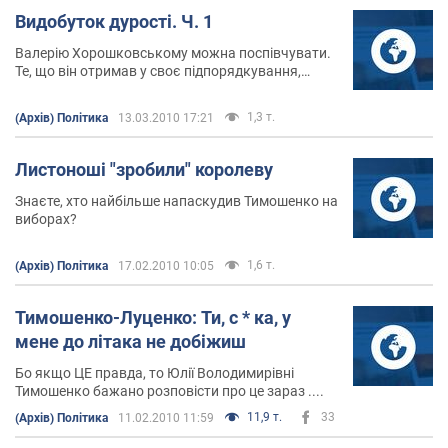
Видобуток дурості. Ч. 1
Валерію Хорошковському можна поспівчувати.
Те, що він отримав у своє підпорядкування,
словом "спецслужба" вже назвати складно
1,3 т.
(Архів) Політика
13.03.2010 17:21
Листоноші "зробили" королеву
Знаєте, хто найбільше напаскудив Тимошенко на
виборах?
1,6 т.
(Архів) Політика
17.02.2010 10:05
Тимошенко-Луценко: Ти, с * ка, у
мене до літака не добіжиш
Бо якщо ЦЕ правда, то Юлії Володимирівні
Тимошенко бажано розповісти про це зараз ....
11,9 т.
33
(Архів) Політика
11.02.2010 11:59