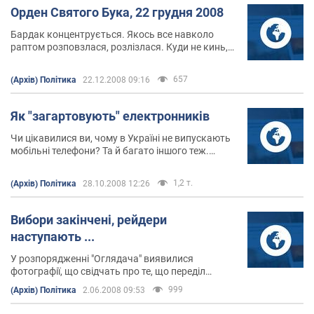
Орден Святого Бука, 22 грудня 2008
Бардак концентрується. Якось все навколо
раптом розповзлася, розлізлася. Куди не кинь,
усюди клин. І ніхто не знає, куди бігти. Де тунель,
в якому світло шукати. Всі тунели або
657
(Архів) Політика
22.12.2008 09:16
розвалилися, або засипало ... Залишилося
кропать замітки ... на полях кризи.
Як "загартовують" електронників
Чи цікавилися ви, чому в Україні не випускають
мобільні телефони? Та й багато іншого теж.
Відповідь проста. Свавілля чиновників гальмує
будь виробництва. Рядовому виробнику просто
1,2 т.
(Архів) Політика
28.10.2008 12:26
не пробитися через "частокіл" інструкцій і
заборон.
Вибори закінчені, рейдери
наступають ...
У розпорядженні "Оглядача" виявилися
фотографії, що свідчать про те, що переділ
власності вступає в нову фазу.
999
(Архів) Політика
2.06.2008 09:53