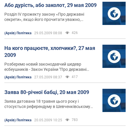
Або дурість, або заколот, 29 мая 2009
Розділ IV прожекту закону «Про державні
секрети», якщо його прочитати уважно,
розповість нам про кінцеву мету авторів
спецушного закону., 29 мая 2009
426
(Архів) Політика
29.05.2009 08:08
На кого працюєте, хлопчики?, 27 мая
2009
Розберемо новий законодавчий шедевр
есбеушників - Закон України "Про державні
секрети". Скільки цікавого і веселого там знайде
417
(Архів) Політика
27.05.2009 08:37
юрист, можу собі уявити… , 27 мая 2009
Заява 80-річної бабці, 20 мая 2009
Заява датована 18 травня цього року і
стосується референдуму в Шевченківському
районі. Її зареєстрували, а сам факт усі
проковтнули, нічого не зрозумівши. Даремно, в
783
(Архів) Політика
20.05.2009 10:25
ній досить багато цікавого., 20 мая 2009