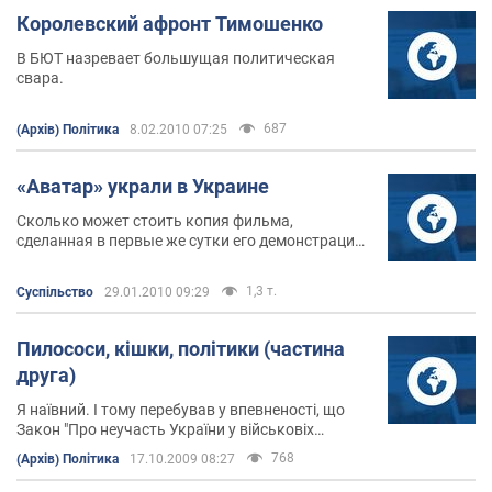
Королевский афронт Тимошенко
В БЮТ назревает большущая политическая
свара.
687
(Архів) Політика
8.02.2010 07:25
«Аватар» украли в Украине
Сколько может стоить копия фильма,
сделанная в первые же сутки его демонстрации
в кинотеатре?
1,3 т.
Суспільство
29.01.2010 09:29
Пилососи, кішки, політики (частина
друга)
Я наївний. І тому перебував у впевненості, що
Закон "Про неучасть України у військовіх
блоках" як мінімум приберуть або закриють для
768
(Архів) Політика
17.10.2009 08:27
доступу, або хоча б переведуть на російську
мову ...