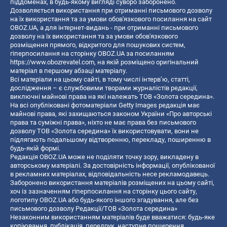
піддоменах, в будь-якому вигляді суворо заборонено.
Дозволяється використання при отриманні письмового дозволу
на їх використання та за умови обов'язкового посилання на сайт
OBOZ.UA, а для інтернет-видань - при отриманні письмового
дозволу на їх використання та за умови обов'язкового
розміщення прямого, відкритого для пошукових систем,
гіперпосилання на сторінку OBOZ.UA за посиланням
https://www.obozrevatel.com
, на якій розміщено оригінальний
матеріал в першому абзаці матеріалу.
Всі матеріали на цьому сайті, в тому числі інтерв’ю, статті,
дослідження – є службовими творами журналістів редакції,
виключні майнові права на які належать ТОВ «Золота середина».
На всі опубліковані фотоматеріали Getty Images редакція має
майнові права, які захищаються законом України «Про авторські
права та суміжні права», ніхто не має права без письмового
дозволу ТОВ «Золота середина» їх використовувати, вони не
підлягають подальшому відтворенню, перекладу, поширенню в
будь-якій формі.
Редакція OBOZ.UA може не поділяти точку зору, викладену в
авторському матеріалі. За достовірність інформації, опублікованої
в рекламних матеріалах, відповідальність несе рекламодавець.
Заборонено використання матеріалів розміщених на цьому сайті,
хоч із зазначенням гіперпосилання на сторінку цього сайту,
логотипу OBOZ.UA або будь-якого іншого згадування, але без
письмового дозволу Редакції/ТОВ «Золота середина»
Незаконним використанням матеріалів буде вважатися: будь-яке
копiювання, публiкацiя, передрук, наступне поширення,