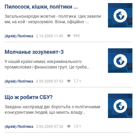
Пилососи, кішки, політики ...
Загальнонародні жовтня - політики. Цих завели
ми, на кой - незрозуміло. Вони, офіційно -
письменники шедевральні законів, смішних за
змістом і потворних по суті.
945
(Архів) Політика
2.10.2009 11:45
Молчанье зозуленят-3
У нашій країні немає некримінального
промислових і фінансових груп. Це треба
прийняти як належне, і не рефлекcіровать з
цього приводу.
1,7 т.
(Архів) Політика
8.09.2009 07:53
Що ж робити СБУ?
Завдань насправді дві: боротьба з політичними
конкурентами людей, що мають владу
(збереження цих людей при владі), і боротьба з
економічними конкурентами структур, що
1,5 т.
(Архів) Політика
3.06.2009 07:26
працюють на добробут людей при владі.