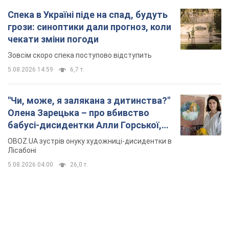
Спека в Україні піде на спад, будуть
грози: синоптики дали прогноз, коли
чекати зміни погоди
Зовсім скоро спека поступово відступить
5.08.2026 14:59
6,7 т.
"Чи, може, я залякана з дитинства?"
Олена Зарецька – про вбивство
бабусі-дисидентки Алли Горської,
критику Дмитра Стуса та втечу в
OBOZ.UA зустрів онуку художниці-дисидентки в
Португалію з 5 дітьми
Лісабоні
5.08.2026 04:00
26,0 т.