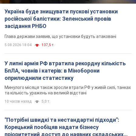
Україна буде знищувати пускові установки
російської балістики: Зеленський провів
засідання РНБО
Глава держави заявив, що установки будуть атаковані
5.08.2026 18:04
137,5 т.
У липні армія РФ втратила рекордну кількість
БпЛА, човнів і катерів: в Міноборони
оприлюднили статистику
Минулого місяця також зросли втрати РФ у живій силі, танках
та кількість уражень на великій відстані
10 часов назад
5,0 т.
"Потрібні швидкі та нестандартні підходи":
Корецький пообіцяв надати бізнесу
пріоритетний доступ до наявних складських