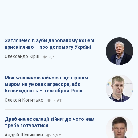
Заглянемо в зуби дарованому коневі:
прискіпливо – про допомогу Україні
Олександр Кірш
5,3 т.
Між жахливою війною і ще гіршим
миром на умовах агресора, або
Безвихідність – теж зброя Росії
Олексій Копитько
4,9 т.
Драбина ескалації війни: до чого нам
треба готуватися
Андрій Шевчишин
5,9 т.