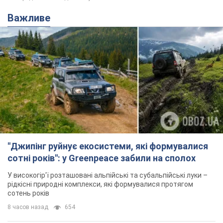
Важливе
"Джипінг руйнує екосистеми, які формувалися
сотні років": у Greenpeace забили на сполох
У високогір'ї розташовані альпійські та субальпійські луки –
рідкісні природні комплекси, які формувалися протягом
сотень років
8 часов назад
654