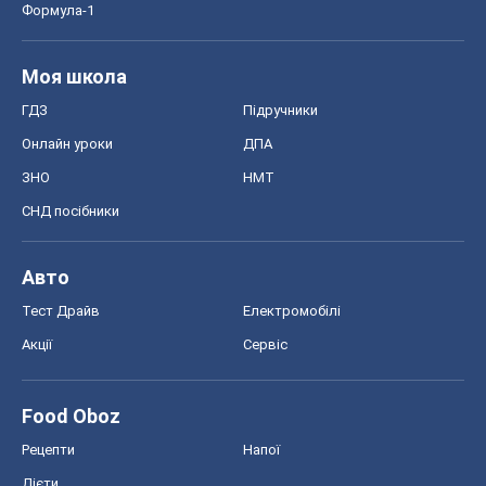
Формула-1
Моя школа
ГДЗ
Підручники
Онлайн уроки
ДПА
ЗНО
НМТ
СНД посібники
Авто
Тест Драйв
Електромобілі
Акції
Сервіс
Food Oboz
Рецепти
Напої
Дієти