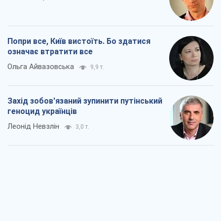
Попри все, Київ вистоїть. Бо здатися
означає втратити все
Ольга Айвазовська
9,9 т.
Захід зобов'язаний зупинити путінський
геноцид українців
Леонід Невзлін
3,0 т.