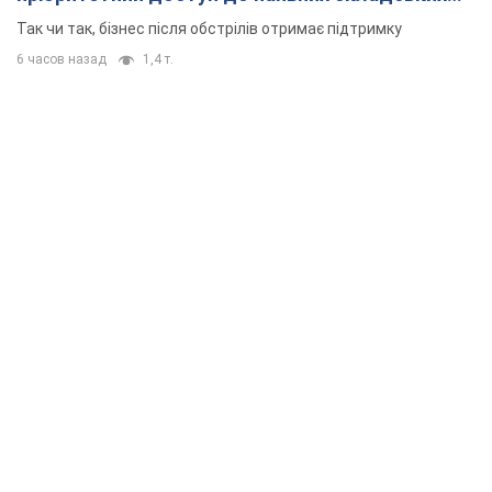
приміщень
Так чи так, бізнес після обстрілів отримає підтримку
6 часов назад
1,4 т.