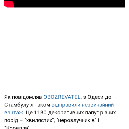
Як повідомляв
OBOZREVATEL
, з Одеси до
Стамбулу літаком
відправили незвичайний
вантаж
. Це 1180 декоративних папуг різних
порід – "хвилястих", "нерозлучників" і
"Корелла".