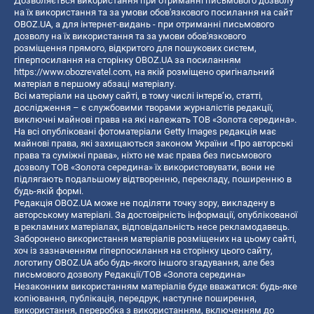
Дозволяється використання при отриманні письмового дозволу
на їх використання та за умови обов'язкового посилання на сайт
OBOZ.UA, а для інтернет-видань - при отриманні письмового
дозволу на їх використання та за умови обов'язкового
розміщення прямого, відкритого для пошукових систем,
гіперпосилання на сторінку OBOZ.UA за посиланням
https://www.obozrevatel.com
, на якій розміщено оригінальний
матеріал в першому абзаці матеріалу.
Всі матеріали на цьому сайті, в тому числі інтерв’ю, статті,
дослідження – є службовими творами журналістів редакції,
виключні майнові права на які належать ТОВ «Золота середина».
На всі опубліковані фотоматеріали Getty Images редакція має
майнові права, які захищаються законом України «Про авторські
права та суміжні права», ніхто не має права без письмового
дозволу ТОВ «Золота середина» їх використовувати, вони не
підлягають подальшому відтворенню, перекладу, поширенню в
будь-якій формі.
Редакція OBOZ.UA може не поділяти точку зору, викладену в
авторському матеріалі. За достовірність інформації, опублікованої
в рекламних матеріалах, відповідальність несе рекламодавець.
Заборонено використання матеріалів розміщених на цьому сайті,
хоч із зазначенням гіперпосилання на сторінку цього сайту,
логотипу OBOZ.UA або будь-якого іншого згадування, але без
письмового дозволу Редакції/ТОВ «Золота середина»
Незаконним використанням матеріалів буде вважатися: будь-яке
копiювання, публiкацiя, передрук, наступне поширення,
використання, переробка з використанням, включенням до