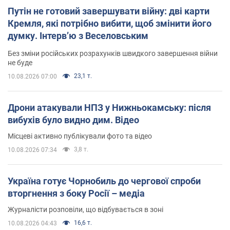
Путін не готовий завершувати війну: дві карти
Кремля, які потрібно вибити, щоб змінити його
думку. Інтерв’ю з Веселовським
Без зміни російських розрахунків швидкого завершення війни
не буде
23,1 т.
10.08.2026 07:00
Дрони атакували НПЗ у Нижньокамську: після
вибухів було видно дим. Відео
Місцеві активно публікували фото та відео
3,8 т.
10.08.2026 07:34
Україна готує Чорнобиль до чергової спроби
вторгнення з боку Росії – медіа
Журналісти розповіли, що відбувається в зоні
16,6 т.
10.08.2026 04:43