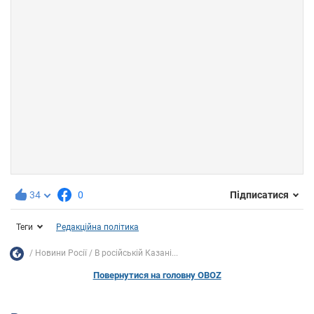
34
0
Підписатися
Теги
Редакційна політика
Новини Росії
В російській Казані...
Повернутися на головну OBOZ