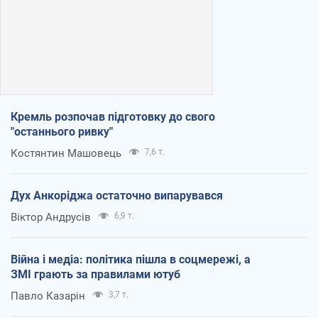
Кремль розпочав підготовку до свого
"останнього ривку"
Костянтин Машовець
7,6 т.
Дух Анкоріджа остаточно випарувався
Віктор Андрусів
6,9 т.
Війна і медіа: політика пішла в соцмережі, а
ЗМІ грають за правилами ютуб
Павло Казарін
3,7 т.