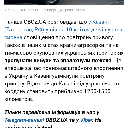
Раніше OBOZ.UA розповідав, що
у Казані
(Татарстан, РФ) у ніч на 10 квітня двічі лунала
сирена
сповіщення про повітряну тривогу.
Також в інших містах країни-агресорки та на
тимчасово окупованих українських територіях
пролунали вибухи та спалахнули пожежі
. Це
вперше за час повномасштабного вторгнення
в Україну в Казані увімкнули повітряну
тривогу. Відстань до Казані від українського
кордону становить приблизно 1200-1500
кілометрів.
Тільки перевірена інформація в нас у
Telegram-каналі
OBOZ.UA та у
Viber
. Не
ведіться на фейки!