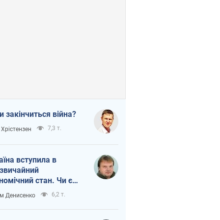
и закінчиться війна?
7,3 т.
 Хрістензен
аїна вступила в
звичайний
номічний стан. Чи є
тло вкінці тунелю?
6,2 т.
м Денисенко