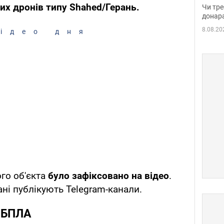
судд
их дронів типу Shahed/Герань.
Чи тре
неоч
донар
8.08.20
ідео дня
го об'єкта
було зафіксовано на відео
.
ні публікують Telegram-канали.
у БПЛА