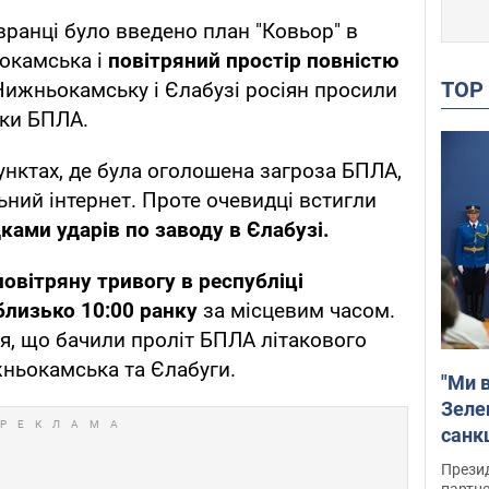
вранці було введено план "Ковьор" в
ьокамська і
повітряний простір повністю
TO
Нижньокамську і Єлабузі росіян просили
аки БПЛА.
унктах, де була оголошена загроза БПЛА,
ний інтернет. Проте очевидці встигли
ками ударів по заводу в Єлабузі.
повітряну тривогу в республіці
близько 10:00 ранку
за місцевим часом.
я, що бачили проліт БПЛА літакового
жньокамська та Єлабуги.
"Ми в
Зеле
санкц
Прези
партне