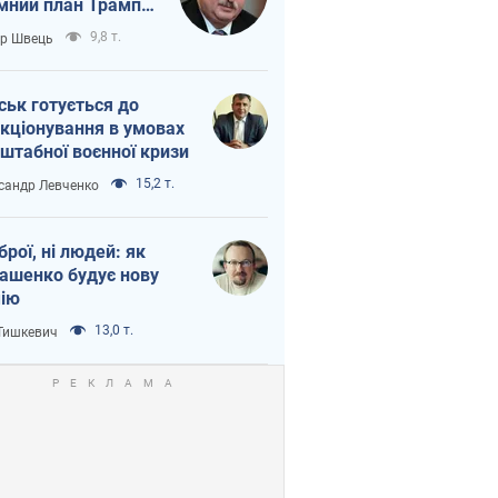
мний план Трампа
тіна?
9,8 т.
ор Швець
ськ готується до
кціонування в умовах
штабної воєнної кризи
15,2 т.
сандр Левченко
зброї, ні людей: як
ашенко будує нову
ію
13,0 т.
 Тишкевич