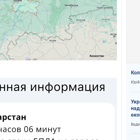
Кол
Юрій
Укр
над
еко
сві
Вади