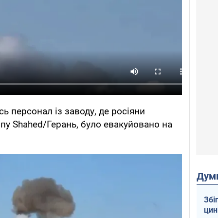
ь персонал із заводу, де росіяни
пу Shahed/Герань, було евакуйовано на
Дум
Збі
цин