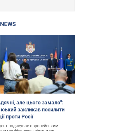
P NEWS
дячні, але цього замало":
нський закликав посилити
ії проти Росії
дент подякував європейським
рам за фінансову підтримку