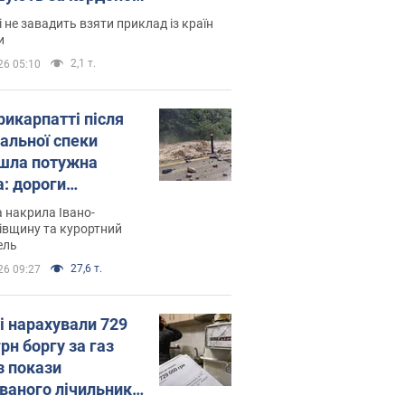
і не завадить взяти приклад із країн
и
2,1 т.
26 05:10
рикарпатті після
альної спеки
шла потужна
а: дороги
творились на
 накрила Івано-
. Відео
івщину та курортний
ель
27,6 т.
26 09:27
і нарахували 729
грн боргу за газ
з покази
ованого лічильника: