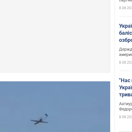
8.08.20
Укра
баліс
озбр
опри
Держд
амери
8.08.20
"Нас 
Украї
трив
Федо
Антиур
Федор
8.08.20