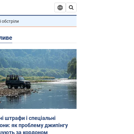
і обстріли
ливе
ні штрафи і спеціальні
гони: як проблему джипінгу
шують за кордоном