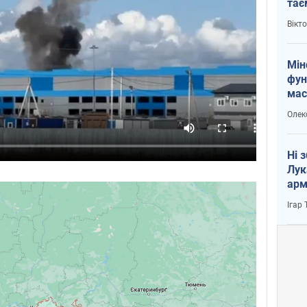
тає
і Пу
Вікт
Мін
фун
мас
Олек
Ні 
Лук
арм
Ігар