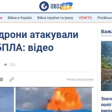
ни
Війна в Україні
Війна Ізраїлю та Ірану
VENETO
Російськ
Важ
 дрони атакували
БПЛА: відео
7,2 т.
Читать на русском
Знач
полі
вирі