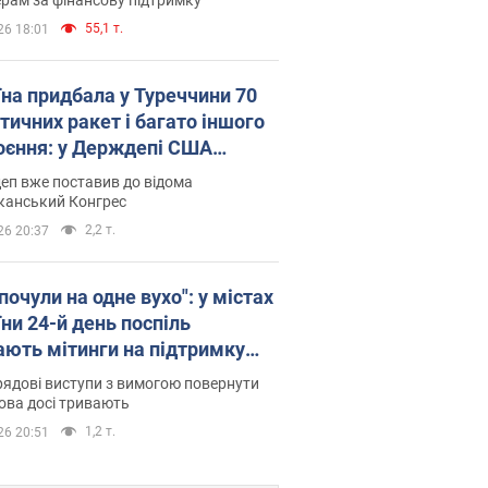
55,1 т.
26 18:01
їна придбала у Туреччини 70
тичних ракет і багато іншого
оєння: у Держдепі США
люднили список
еп вже поставив до відома
канський Конгрес
2,2 т.
26 20:37
почули на одне вухо": у містах
ни 24-й день поспіль
ають мітинги на підтримку
рова. Фото і відео
ядові виступи з вимогою повернути
ова досі тривають
1,2 т.
26 20:51