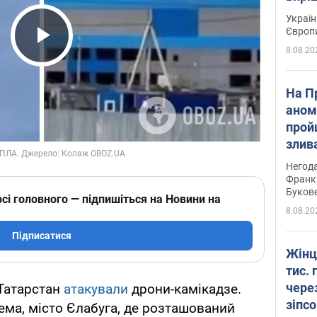
Україн
Європ
8.08.20
Play Video
На П
аном
прой
злив
пере
Негода
річки
Франк
Буков
сі головного — підпишіться на Новини на
8.08.20
Підписатися
Жінц
тис. 
чере
 Татарстан
атакували
дрони-камікадзе.
зіпс
ема, місто Єлабуга, де розташований