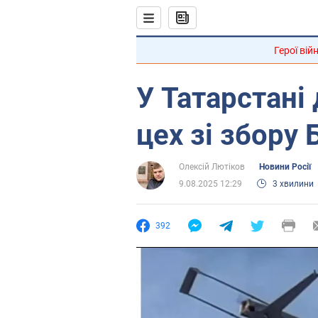
Герої вій
У Татарстані
цех зі збору 
Олексій Лютіков
Новини Росії
9.08.2025 12:29
3 хвилини
392