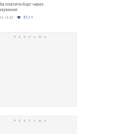
я ухвалив
ба платити борг через
ікуване рішення
ахування
31,1 т.
26 14:43