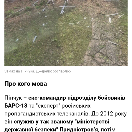
Про кого мова
Пінчук –
екс-командир підрозділу бойовиків
БАРС-13
та "експерт" російських
пропагандистських телеканалів. До 2012 року
він
служив у так званому "міністерстві
державної безпеки" Придністров’я
, потім