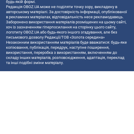
будь-якій формі.
Редакція OBOZ.UA може не поділяти точку зору, викладену в
авторському матеріалі. За достовірність інформації, опублікованої
в рекламних матеріалах, відповідальність несе рекламодавець.
Заборонено використання матеріалів розміщених на цьому сайті,
хоч із зазначенням гіперпосилання на сторінку цього сайту,
логотипу OBOZ.UA або будь-якого іншого згадування, але без
письмового дозволу Редакції/ТОВ «Золота середина»
Незаконним використанням матеріалів буде вважатися: будь-яке
копiювання, публiкацiя, передрук, наступне поширення,
використання, переробка з використанням, включенням до
складу інших матеріалів, розповсюдження, адаптація, переклад
та інші подібні зміни матеріалу.
Назва онлайн медіа — «OBOZ.UA»
- суб'єкт у сфері онлайн медіа;
- ідентифікатор медіа — R40-06156;
- поштова адреса — вул. Деревообробна, буд. 7, м. Київ, 01013;
- адреса електронної пошти —
[email protected]
; - телефон — (044)
585 46 20
© 2026 Всі права захищені, ТОВ "Золота середина".