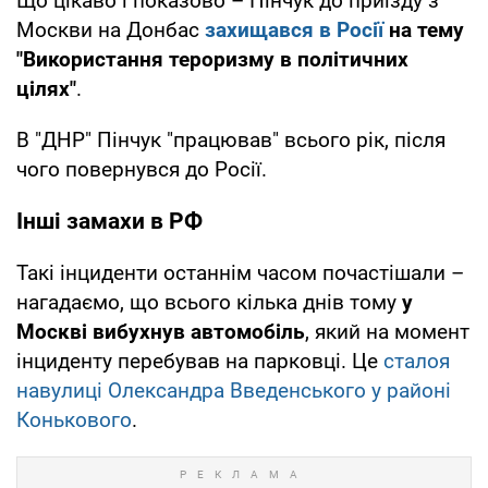
Що цікаво і показово – Пінчук до приїзду з
Москви на Донбас
захищався в Росії
на тему
"Використання тероризму в політичних
цілях"
.
В "ДНР" Пінчук "працював" всього рік, після
чого повернувся до Росії.
Інші замахи в РФ
Такі інциденти останнім часом почастішали –
нагадаємо, що всього кілька днів тому
у
Москві вибухнув автомобіль
, який на момент
інциденту перебував на парковці. Це
сталоя
навулиці Олександра Введенського у районі
Конькового
.