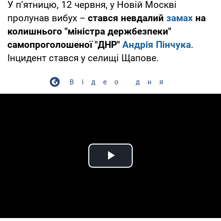
У п’ятницю, 12 червня, у Новій Москві
пролунав вибух –
стався невдалий
замах
на
колишнього "міністра держбезпеки"
самопроголошеної "ДНР"
Андрія Пінчука
.
Інцидент стався у селищі Щапове.
Відео дня
Play Video