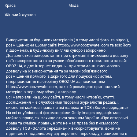
Краса
Мода
Жіночий журнал
Використання будь-яких матеріалів ( в тому числі фото- та відео-),
розміщених на цьому сайті
https://www.obozrevatel.com
та всіх його
піддоменах, в будь-якому вигляді суворо заборонено.
Дозволяється використання при отриманні письмового дозволу
на їх використання та за умови обов'язкового посилання на сайт
OBOZ.UA, а для інтернет-видань - при отриманні письмового
дозволу на їх використання та за умови обов'язкового
розміщення прямого, відкритого для пошукових систем,
гіперпосилання на сторінку OBOZ.UA за посиланням
https://www.obozrevatel.com
, на якій розміщено оригінальний
матеріал в першому абзаці матеріалу.
Всі матеріали на цьому сайті, в тому числі інтерв’ю, статті,
дослідження – є службовими творами журналістів редакції,
виключні майнові права на які належать ТОВ «Золота середина».
На всі опубліковані фотоматеріали Getty Images редакція має
майнові права, які захищаються законом України «Про авторські
права та суміжні права», ніхто не має права без письмового
дозволу ТОВ «Золота середина» їх використовувати, вони не
підлягають подальшому відтворенню, перекладу, поширенню в