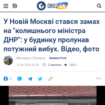
У Новій Москві стався замах
на "колишнього міністра
ДНР": у будинку пролунав
потужний вибух. Відео, фото
Михайло Левакін
Новини Росії
12.06.2026 20:38
2 хвилини
13,5 т.
0
РУС