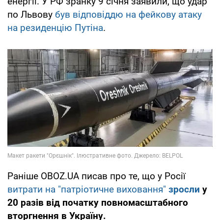
енергії. У РФ зранку 9 січня заявили, що удар
по Львову
був відповіддю на фейкову атаку
на резиденцію Путіна
.
Раніше OBOZ.UA писав про те, що у Росії
витрати на "патріотичне виховання"
зросли
у
20 разів від початку повномасштабного
вторгнення в Україну.