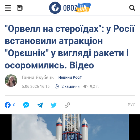
"Орвелл на стероїдах": у Росії
встановили атракціон
"Орєшнік" у вигляді ракети і
осоромились. Відео
Ганна Якубець
Новини Росії
5.06.2026 16:15
2 хвилини
9,2 т.
0
РУС