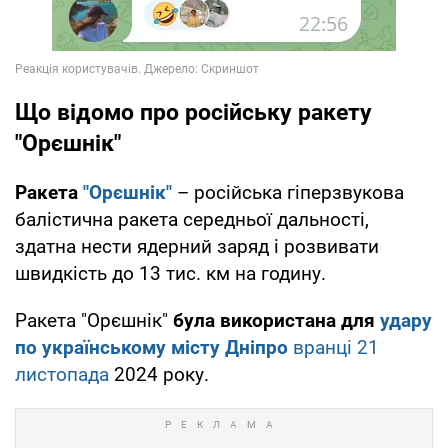
Що відомо про російську ракету
"Орєшнік"
Ракета
"Орєшнік"
– російська гіперзвукова
балістична ракета середньої дальності,
здатна нести ядерний заряд і розвивати
швидкість до 13 тис. км на годину.
Ракета "Орєшнік"
була використана для
удару
по українському місту Дніпро
вранці 21
листопада
2024 року.