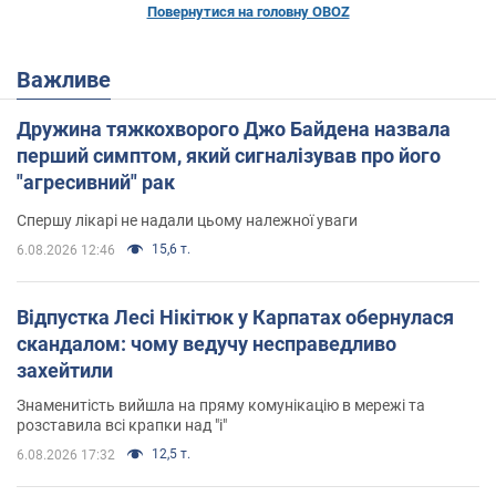
Повернутися на головну OBOZ
Важливе
Дружина тяжкохворого Джо Байдена назвала
перший симптом, який сигналізував про його
"агресивний" рак
Спершу лікарі не надали цьому належної уваги
15,6 т.
6.08.2026 12:46
Відпустка Лесі Нікітюк у Карпатах обернулася
скандалом: чому ведучу несправедливо
захейтили
Знаменитість вийшла на пряму комунікацію в мережі та
розставила всі крапки над "і"
12,5 т.
6.08.2026 17:32