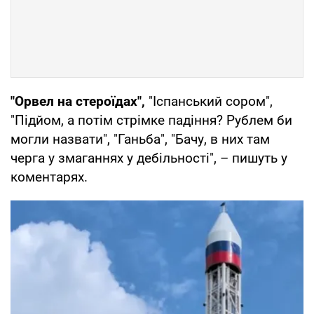
"Орвел на стероїдах",
"Іспанський сором",
"Підйом, а потім стрімке падіння? Рублем би
могли назвати", "Ганьба", "Бачу, в них там
черга у змаганнях у дебільності", – пишуть у
коментарях.