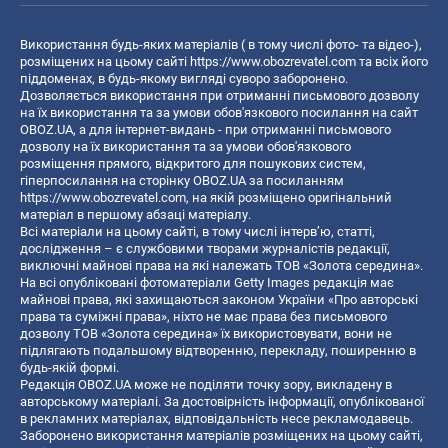
Використання будь-яких матеріалів ( в тому числі фото- та відео-),
розміщених на цьому сайті
https://www.obozrevatel.com
та всіх його
піддоменах, в будь-якому вигляді суворо заборонено.
Дозволяється використання при отриманні письмового дозволу
на їх використання та за умови обов'язкового посилання на сайт
OBOZ.UA, а для інтернет-видань - при отриманні письмового
дозволу на їх використання та за умови обов'язкового
розміщення прямого, відкритого для пошукових систем,
гіперпосилання на сторінку OBOZ.UA за посиланням
https://www.obozrevatel.com
, на якій розміщено оригінальний
матеріал в першому абзаці матеріалу.
Всі матеріали на цьому сайті, в тому числі інтерв’ю, статті,
дослідження – є службовими творами журналістів редакції,
виключні майнові права на які належать ТОВ «Золота середина».
На всі опубліковані фотоматеріали Getty Images редакція має
майнові права, які захищаються законом України «Про авторські
права та суміжні права», ніхто не має права без письмового
дозволу ТОВ «Золота середина» їх використовувати, вони не
підлягають подальшому відтворенню, перекладу, поширенню в
будь-якій формі.
Редакція OBOZ.UA може не поділяти точку зору, викладену в
авторському матеріалі. За достовірність інформації, опублікованої
в рекламних матеріалах, відповідальність несе рекламодавець.
Заборонено використання матеріалів розміщених на цьому сайті,