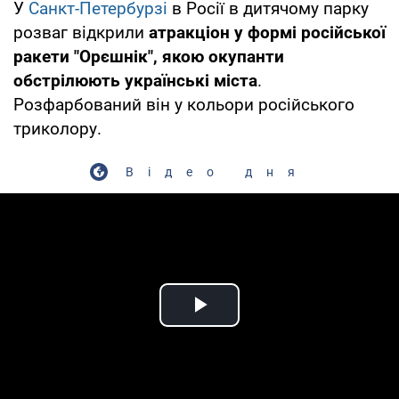
У
Санкт-Петербурзі
в Росії в дитячому парку
розваг відкрили
атракціон у формі російської
ракети "Орєшнік", якою окупанти
обстрілюють українські міста
.
Розфарбований він у кольори російського
триколору.
Відео дня
Play Video