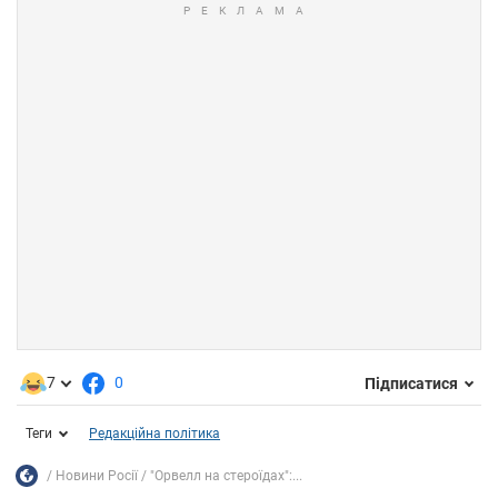
7
0
Підписатися
Теги
Редакційна політика
Новини Росії
"Орвелл на стероїдах":...