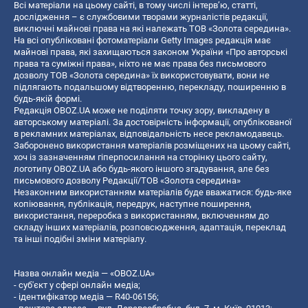
Всі матеріали на цьому сайті, в тому числі інтерв’ю, статті,
дослідження – є службовими творами журналістів редакції,
виключні майнові права на які належать ТОВ «Золота середина».
На всі опубліковані фотоматеріали Getty Images редакція має
майнові права, які захищаються законом України «Про авторські
права та суміжні права», ніхто не має права без письмового
дозволу ТОВ «Золота середина» їх використовувати, вони не
підлягають подальшому відтворенню, перекладу, поширенню в
будь-якій формі.
Редакція OBOZ.UA може не поділяти точку зору, викладену в
авторському матеріалі. За достовірність інформації, опублікованої
в рекламних матеріалах, відповідальність несе рекламодавець.
Заборонено використання матеріалів розміщених на цьому сайті,
хоч із зазначенням гіперпосилання на сторінку цього сайту,
логотипу OBOZ.UA або будь-якого іншого згадування, але без
письмового дозволу Редакції/ТОВ «Золота середина»
Незаконним використанням матеріалів буде вважатися: будь-яке
копiювання, публiкацiя, передрук, наступне поширення,
використання, переробка з використанням, включенням до
складу інших матеріалів, розповсюдження, адаптація, переклад
та інші подібні зміни матеріалу.
Назва онлайн медіа — «OBOZ.UA»
- суб'єкт у сфері онлайн медіа;
- ідентифікатор медіа — R40-06156;