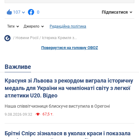
107
0
Підписатися
Теги
Джерело
Редакційна політика
Новини Росії
Істерика Кремля з...
Повернутися на головну OBOZ
Важливе
Красуня зі Львова з рекордом виграла історичну
медаль для України на чемпіонаті світу з легкої
атлетики U20. Відео
Наша співвітчизниця блискуче виступила в Орегоні
67,5 т.
9.08.2026 09:32
Брітні Спірс зізналася в уколах краси і показала