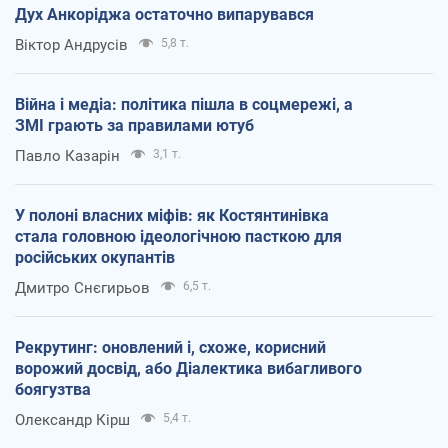
Дух Анкоріджа остаточно випарувався
Віктор Андрусів
5,8 т.
Війна і медіа: політика пішла в соцмережі, а
ЗМІ грають за правилами ютуб
Павло Казарін
3,1 т.
У полоні власних міфів: як Костянтинівка
стала головною ідеологічною пасткою для
російських окупантів
Дмитро Снєгирьов
6,5 т.
Рекрутинг: оновлений і, схоже, корисний
ворожий досвід, або Діалектика вибагливого
боягузтва
Олександр Кірш
5,4 т.