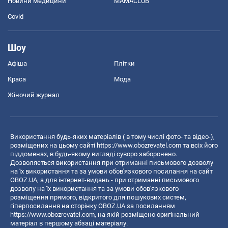
Новини медицини
MAMACLUB
Covid
Шоу
Афіша
Плітки
Краса
Мода
Жіночий журнал
Використання будь-яких матеріалів ( в тому числі фото- та відео-),
розміщених на цьому сайті
https://www.obozrevatel.com
та всіх його
піддоменах, в будь-якому вигляді суворо заборонено.
Дозволяється використання при отриманні письмового дозволу
на їх використання та за умови обов'язкового посилання на сайт
OBOZ.UA, а для інтернет-видань - при отриманні письмового
дозволу на їх використання та за умови обов'язкового
розміщення прямого, відкритого для пошукових систем,
гіперпосилання на сторінку OBOZ.UA за посиланням
https://www.obozrevatel.com
, на якій розміщено оригінальний
матеріал в першому абзаці матеріалу.