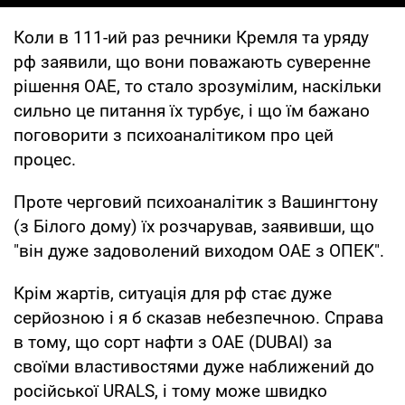
Коли в 111-ий раз речники Кремля та уряду
рф заявили, що вони поважають суверенне
рішення ОАЕ, то стало зрозумілим, наскільки
сильно це питання їх турбує, і що їм бажано
поговорити з психоаналітиком про цей
процес.
Проте черговий психоаналітик з Вашингтону
(з Білого дому) їх розчарував, заявивши, що
"він дуже задоволений виходом ОАЕ з ОПЕК".
Крім жартів, ситуація для рф стає дуже
серйозною і я б сказав небезпечною. Справа
в тому, що сорт нафти з ОАЕ (DUBAI) за
своїми властивостями дуже наближений до
російської URALS, і тому може швидко