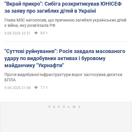
"Вкрай прикро": Сибіга розкритикував ЮНІСЕФ
за заяву про загиблих дітей в Україні
Глава МЗС наголосив, що причиною загибелі українських дітей
є війна, яку розв'язала РФ
8,6 т.
9.08.2026 22:51
"Суттєві руйнування": Росія завдала масованого
удару по видобувних активах і буровому
майданчику "Укрнафти"
Проти видобувної інфраструктури ворог застосував десятки
БПЛА
7,1 т.
9.08.2026 21:58