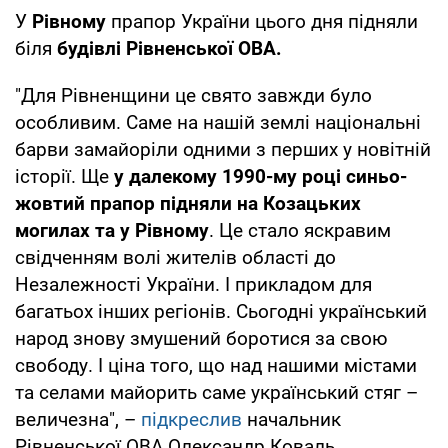
У
Рівному
прапор України цього дня підняли
біля
будівлі Рівненської ОВА.
"Для Рівненщини це свято завжди було
особливим. Саме на нашій землі національні
барви замайоріли одними з перших у новітній
історії. Ще
у далекому 1990-му році синьо-
жовтий прапор підняли на Козацьких
могилах та у Рівному
. Це стало яскравим
свідченням волі жителів області до
Незалежності України. І прикладом для
багатьох інших регіонів. Сьогодні український
народ знову змушений боротися за свою
свободу. І ціна того, що над нашими містами
та селами майорить саме український стяг –
величезна", –
підкреслив
начальник
Рівненської ОВА Олександр Коваль.