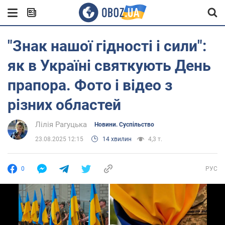
"Знак нашої гідності і сили":
як в Україні святкують День
прапора. Фото і відео з
різних областей
Лілія Рагуцька
Новини. Суспільство
23.08.2025 12:15
14 хвилин
4,3 т.
0
РУС