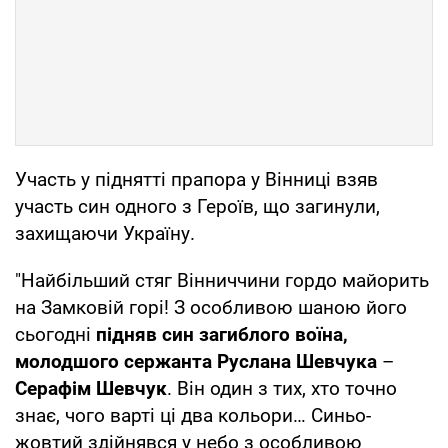
Участь у піднятті прапора у Вінниці взяв
участь син одного з Героїв, що загинули,
захищаючи Україну.
"Найбільший стяг Вінниччини гордо майорить
на Замковій горі! З особливою шаною його
сьогодні
підняв син загиблого воїна,
молодшого сержанта Руслана Шевчука
–
Серафім Шевчук
. Він один з тих, хто точно
знає, чого варті ці два кольори… Синьо-
жовтий здійнявся у небо з особливою