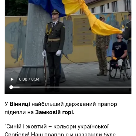
У
Вінниці
найбільший державний прапор
підняли на
Замковій горі.
"Синій і жовтий – кольори української
Свободи! Наш прапор є й назавжди буде