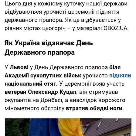
Цього дня у кожному куточку нашої держави
відбуваються урочисті церемонії підняття
державного прапора. Як це відбувається у
різних містах цьогоріч – у матеріалі OBOZ.UA.
Як Україна відзначає День
Державного прапора
У
Львові
у День Державного прапора
біля
Академії сухопутних військ
урочисто
підняли
національний стяг.
У церемонії взяв участь
ветеран Олександр Куцал
: він стримував
окупантів на Донбасі, а внаслідок ворожого
мінометного обстрілу
втратив обидві ноги
.