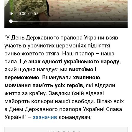
"У День Державного прапора України взяв
участь в урочистих церемоніях підняття
синьо-жовтого стяга. Наш прапор – наша
сила. Це
знак єдності українського народу,
який щодня нагадує: ми
вистоїмо і
переможемо
. Вшанували
хвилиною
мовчання пам’ять усіх героїв
, які віддали
життя за країну. Завдяки їхній відвазі
майорять кольори нашої свободи. Вітаю всіх
з Днем Державного прапора України! Слава
Україні!" –
зазначив
командувач.