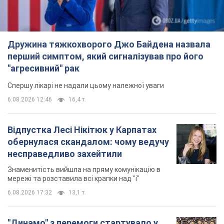
мережі та розставила всі крапки над "і"
6.08.2026 17:32
13,1 т.
"Динамо" з перемоги стартувало у
кваліфікації Ліги конференцій. Відео
Матч відбувся в Любліні
8 годин тому
2,3 т.