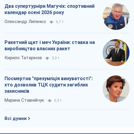
Всі думки
Про компанію
Команда
Правова інформація
Політика конфіденційності
Реклама на сайті
Документи
Редакційна політика
Журналісти OBOZ.UA на місці
подій
OBOZ.UA
Політика
Світ
Розслідування