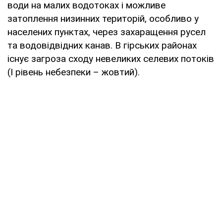
води на малих водотоках і можливе
затоплення низинних територій, особливо у
населених пунктах, через захаращення русел
та водовідвідних канав. В гірських районах
існує загроза сходу невеликих селевих потоків
(І рівень небезпеки – жовтий).