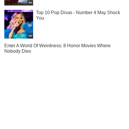
Ти ще не підписаний на наш Telegram? Швиденько тисни!
Підписатись
Підписатись
Новини. Суспільство
З заходу Україну...
Важливе