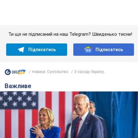
Дружина тяжкохворого Джо Байдена назвала
перший симптом, який сигналізував про його
"агресивний" рак
Спершу лікарі не надали цьому належної уваги
6.08.2026 12:46
16,4 т.
Відпустка Лесі Нікітюк у Карпатах
обернулася скандалом: чому ведучу
несправедливо захейтили
Знаменитість вийшла на пряму комунікацію в