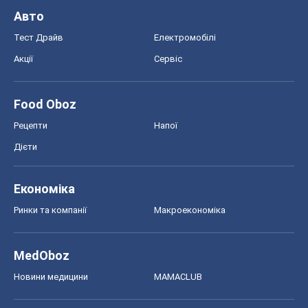
MedOboz
Новини медицини
MAMACLUB
Шоу
Афіша
Плітки
Краса
Мода
Жіночий журнал