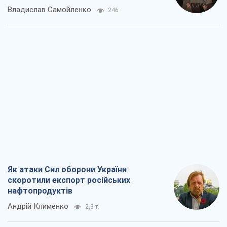
скоротили експорт російських
нафтопродуктів
Андрій Клименко
2,3 т.
Два супертурніри Магучіх: спортивний
календар осені 2026 року
Олександр Липенко
6,7 т.
Ракетний щит і меч України: ставка на
виробництво власних ракет
Кирило Татарінов
3,0 т.
Посмертна "презумпція винуватості":
хто дозволив ТЦК судити загиблих
захисників
Марина Ставнійчук
6,9 т.