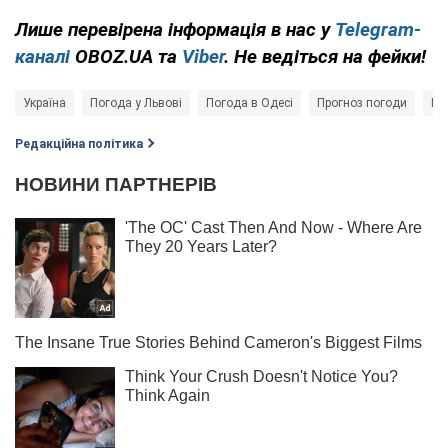
Лише перевірена інформація в нас у
Telegram-
каналі
OBOZ.UA та
Viber
. Не ведіться на фейки!
Україна
Погода у Львові
Погода в Одесі
Прогноз погоди
По
Редакційна політика