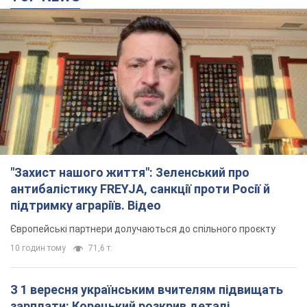
10 годин тому
71,6 т.
З 1 вересня українським вчителям підвищать
зарплати: Корецький розкрив деталі
Одночасно з підвищенням зарплат педагогам уряд
анонсував збільшення студентських стипендій
6 годин тому
3,9 т.
"Нам теж вони потрібні": Трамп відповів на
прохання Зеленського щодо передачі Україні
ракет для Patriot
Американські запаси окремих боєприпасів обмежені
5 годин тому
1,1 т.