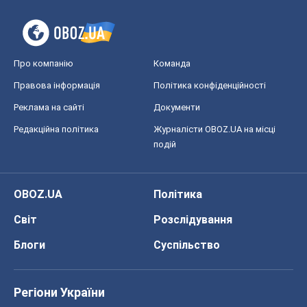
Блоги
Суспільство
Регіони України
Київ
Харків
Запоріжжя
Дніпро
Черкаси
Спорт
Футбол
Баскетбол
Хокей
Бокс
Формула-1
Моя школа
ГДЗ
Підручники