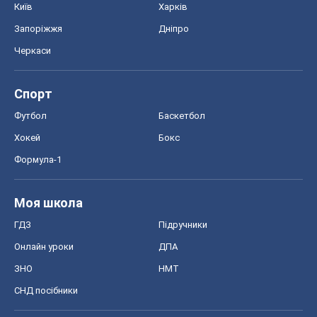
Онлайн уроки
ДПА
ЗНО
НМТ
СНД посібники
Авто
Тест Драйв
Електромобілі
Акції
Сервіс
Food Oboz
Рецепти
Напої
Дієти
Економіка
Ринки та компанії
Макроекономіка