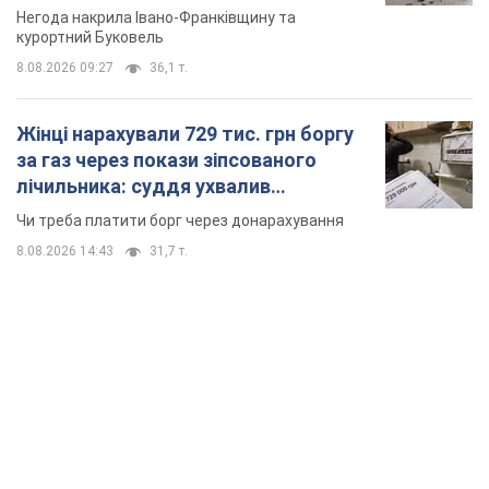
Відео
Негода накрила Івано-Франківщину та
курортний Буковель
8.08.2026 09:27
36,1 т.
Жінці нарахували 729 тис. грн боргу
за газ через покази зіпсованого
лічильника: суддя ухвалив
неочікуване рішення
Чи треба платити борг через донарахування
8.08.2026 14:43
31,7 т.