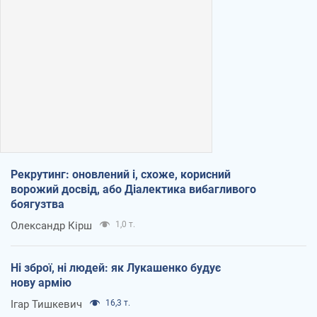
Рекрутинг: оновлений і, схоже, корисний
ворожий досвід, або Діалектика вибагливого
боягузтва
Олександр Кірш
1,0 т.
Ні зброї, ні людей: як Лукашенко будує
нову армію
Ігар Тишкевич
16,3 т.