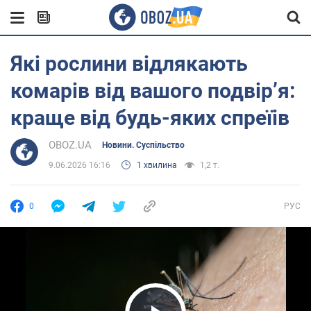
Які рослини відлякають
комарів від вашого подвір’я:
краще від будь-яких спреїів
OBOZ.UA
Новини. Суспільство
9.06.2026 16:16
1 хвилина
1,2 т.
0
РУС