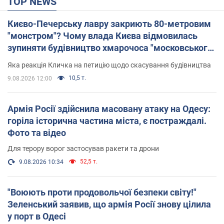
TOP NEWS
Києво-Печерську лавру закриють 80-метровим
"монстром"? Чому влада Києва відмовилась
зупиняти будівництво хмарочоса "московського
вірянина"
Яка реакція Кличка на петицію щодо скасування будівництва
10,5 т.
9.08.2026 12:00
Армія Росії здійснила масовану атаку на Одесу:
горіла історична частина міста, є постраждалі.
Фото та відео
Для терору ворог застосував ракети та дрони
52,5 т.
9.08.2026 10:34
"Воюють проти продовольчої безпеки світу!"
Зеленський заявив, що армія Росії знову цілила
у порт в Одесі