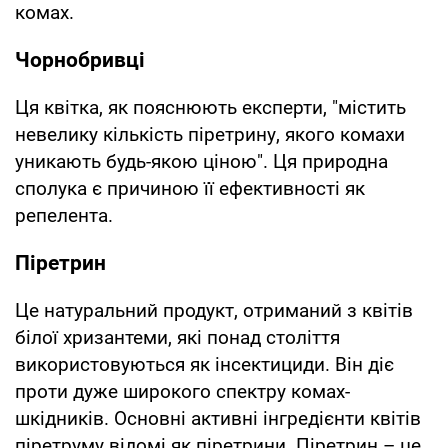
комах.
Чорнобривці
Ця квітка, як пояснюють експерти, "містить
невелику кількість піретрину, якого комахи
уникають будь-якою ціною". Ця природна
сполука є причиною її ефективності як
репелента.
Піретрин
Це натуральний продукт, отриманий з квітів
білої хризантеми, які понад століття
використовуються як інсектициди. Він діє
проти дуже широкого спектру комах-
шкідників. Основні активні інгредієнти квітів
піретруму відомі як піретрини. Піретрин – це