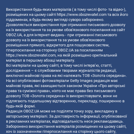
Використання будь-яких матеріалів ( в тому числі фото- та відео-),
розміщених на цьому сайті
https://www.obozrevatel.com
та всіх його
піддоменах, в будь-якому вигляді суворо заборонено.
Дозволяється використання при отриманні письмового дозволу
на їх використання та за умови обов'язкового посилання на сайт
OBOZ.UA, а для інтернет-видань - при отриманні письмового
дозволу на їх використання та за умови обов'язкового
розміщення прямого, відкритого для пошукових систем,
гіперпосилання на сторінку OBOZ.UA за посиланням
https://www.obozrevatel.com
, на якій розміщено оригінальний
матеріал в першому абзаці матеріалу.
Всі матеріали на цьому сайті, в тому числі інтерв’ю, статті,
дослідження – є службовими творами журналістів редакції,
виключні майнові права на які належать ТОВ «Золота середина».
На всі опубліковані фотоматеріали Getty Images редакція має
майнові права, які захищаються законом України «Про авторські
права та суміжні права», ніхто не має права без письмового
дозволу ТОВ «Золота середина» їх використовувати, вони не
підлягають подальшому відтворенню, перекладу, поширенню в
будь-якій формі.
Редакція OBOZ.UA може не поділяти точку зору, викладену в
авторському матеріалі. За достовірність інформації, опублікованої
в рекламних матеріалах, відповідальність несе рекламодавець.
Заборонено використання матеріалів розміщених на цьому сайті,
хоч із зазначенням гіперпосилання на сторінку цього сайту,