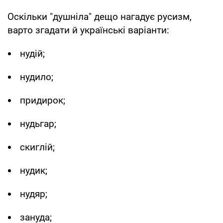
Оскільки "душніла" дещо нагадує русизм,
варто згадати й українські варіанти:
нудій;
нудило;
придирок;
нудьгар;
скиглій;
нудик;
нудяр;
зануда;