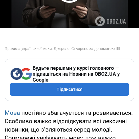
Play Video
Будьте першими у курсі головного —
підпишіться на Новини на OBOZ.UA у
Google
Підписатися
Мова
постійно збагачується та розвивається.
Особливо важко відслідкувати всі лексичні
новинки, що з’вляються серед молоді.
Соцмережі уніфікують мову, тож важко