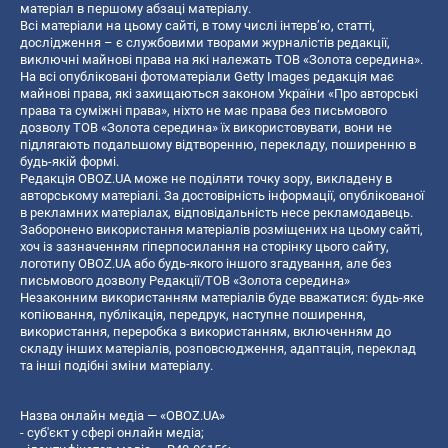
матеріал в першому абзаці матеріалу.
Всі матеріали на цьому сайті, в тому числі інтерв’ю, статті,
дослідження – є службовими творами журналістів редакції,
виключні майнові права на які належать ТОВ «Золота середина».
На всі опубліковані фотоматеріали Getty Images редакція має
майнові права, які захищаються законом України «Про авторські
права та суміжні права», ніхто не має права без письмового
дозволу ТОВ «Золота середина» їх використовувати, вони не
підлягають подальшому відтворенню, перекладу, поширенню в
будь-якій формі.
Редакція OBOZ.UA може не поділяти точку зору, викладену в
авторському матеріалі. За достовірність інформації, опублікованої
в рекламних матеріалах, відповідальність несе рекламодавець.
Заборонено використання матеріалів розміщених на цьому сайті,
хоч із зазначенням гіперпосилання на сторінку цього сайту,
логотипу OBOZ.UA або будь-якого іншого згадування, але без
письмового дозволу Редакції/ТОВ «Золота середина»
Незаконним використанням матеріалів буде вважатися: будь-яке
копiювання, публiкацiя, передрук, наступне поширення,
використання, переробка з використанням, включенням до
складу інших матеріалів, розповсюдження, адаптація, переклад
та інші подібні зміни матеріалу.
Назва онлайн медіа — «OBOZ.UA»
- суб'єкт у сфері онлайн медіа;