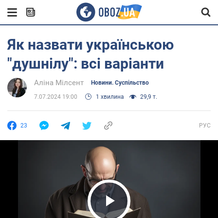
Як назвати українською
"душнілу": всі варіанти
Аліна Мілсент
Новини. Суспільство
7.07.2024 19:00
1 хвилина
29,9 т.
23
РУС