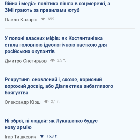
Війна і медіа: політика пішла в соцмережі, а
ЗМІ грають за правилами ютуб
Павло Казарін
699
У полоні власних міфів: як Костянтинівка
стала головною ідеологічною пасткою для
російських окупантів
Дмитро Снєгирьов
2,5 т.
Рекрутинг: оновлений і, схоже, корисний
ворожий досвід, або Діалектика вибагливого
боягузтва
Олександр Кірш
2,1 т.
Ні зброї, ні людей: як Лукашенко будує
нову армію
Ігар Тишкевич
16,8 т.