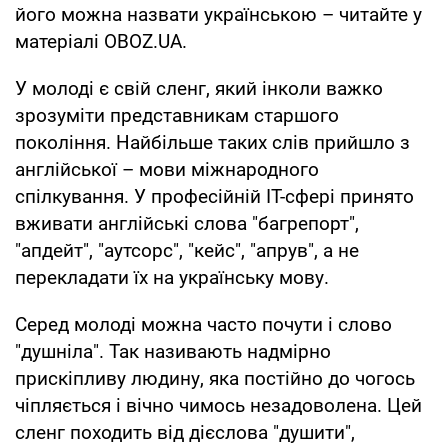
його можна назвати українською – читайте у
матеріалі OBOZ.UA.
У молоді є свій сленг, який інколи важко
зрозуміти представникам старшого
покоління. Найбільше таких слів прийшло з
англійської – мови міжнародного
спілкування. У професійній IT-сфері принято
вживати англійські слова "багрепорт",
"апдейт", "аутсорс", "кейс", "апрув", а не
перекладати їх на українську мову.
Серед молоді можна часто почути і слово
"душніла". Так називають надмірно
прискіпливу людину, яка постійно до чогось
чіпляється і вічно чимось незадоволена. Цей
сленг походить від дієслова "душити",