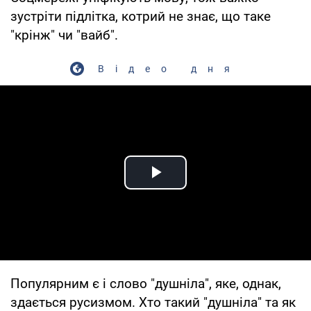
зустріти підлітка, котрий не знає, що таке
"крінж" чи "вайб".
Відео дня
Play Video
Популярним є і слово "душніла", яке, однак,
здається русизмом. Хто такий "душніла" та як