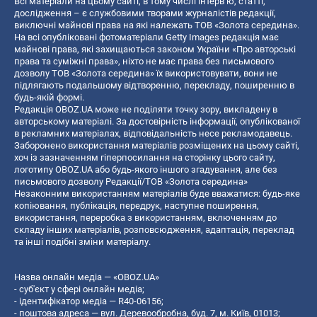
Всі матеріали на цьому сайті, в тому числі інтерв’ю, статті,
дослідження – є службовими творами журналістів редакції,
виключні майнові права на які належать ТОВ «Золота середина».
На всі опубліковані фотоматеріали Getty Images редакція має
майнові права, які захищаються законом України «Про авторські
права та суміжні права», ніхто не має права без письмового
дозволу ТОВ «Золота середина» їх використовувати, вони не
підлягають подальшому відтворенню, перекладу, поширенню в
будь-якій формі.
Редакція OBOZ.UA може не поділяти точку зору, викладену в
авторському матеріалі. За достовірність інформації, опублікованої
в рекламних матеріалах, відповідальність несе рекламодавець.
Заборонено використання матеріалів розміщених на цьому сайті,
хоч із зазначенням гіперпосилання на сторінку цього сайту,
логотипу OBOZ.UA або будь-якого іншого згадування, але без
письмового дозволу Редакції/ТОВ «Золота середина»
Незаконним використанням матеріалів буде вважатися: будь-яке
копiювання, публiкацiя, передрук, наступне поширення,
використання, переробка з використанням, включенням до
складу інших матеріалів, розповсюдження, адаптація, переклад
та інші подібні зміни матеріалу.
Назва онлайн медіа — «OBOZ.UA»
- суб'єкт у сфері онлайн медіа;
- ідентифікатор медіа — R40-06156;
- поштова адреса — вул. Деревообробна, буд. 7, м. Київ, 01013;