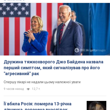
Дружина тяжкохворого Джо Байдена назвала
перший симптом, який сигналізував про його
"агресивний" рак
Спершу лікарі не надали цьому належної уваги
9 часов назад
12,7 т.
Її вбила Росія: померла 13-річна
дівчинка, поранена внаслідок