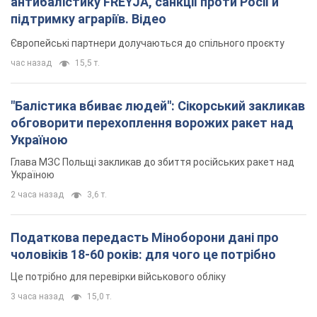
антибалістику FREYJA, санкції проти Росії й
підтримку аграріїв. Відео
Європейські партнери долучаються до спільного проєкту
час назад
15,5 т.
"Балістика вбиває людей": Сікорський закликав
обговорити перехоплення ворожих ракет над
Україною
Глава МЗС Польщі закликав до збиття російських ракет над
Україною
2 часа назад
3,6 т.
Податкова передасть Міноборони дані про
чоловіків 18-60 років: для чого це потрібно
Це потрібно для перевірки військового обліку
3 часа назад
15,0 т.