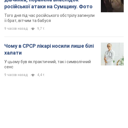
російської атаки на Сумщину. Фото
Того дня під час російського обстрілу загинули
її брат, вітчим та бабуся
9 часов назад
9,7 т.
Чому в СРСР лікарі носили лише білі
халати
У цьому був як практичний, так і символічний
сенс
9 часов назад
4,4 т.