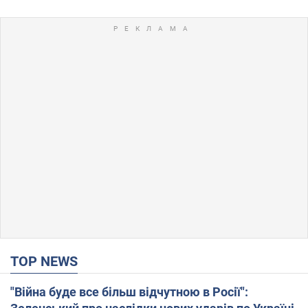
TOP NEWS
"Війна буде все більш відчутною в Росії":