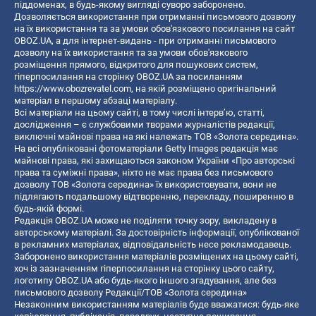
піддоменах, в будь-якому вигляді суворо заборонено.
Дозволяється використання при отриманні письмового дозволу
на їх використання та за умови обов'язкового посилання на сайт
OBOZ.UA, а для інтернет-видань - при отриманні письмового
дозволу на їх використання та за умови обов'язкового
розміщення прямого, відкритого для пошукових систем,
гіперпосилання на сторінку OBOZ.UA за посиланням
https://www.obozrevatel.com
, на якій розміщено оригінальний
матеріал в першому абзаці матеріалу.
Всі матеріали на цьому сайті, в тому числі інтерв’ю, статті,
дослідження – є службовими творами журналістів редакції,
виключні майнові права на які належать ТОВ «Золота середина».
На всі опубліковані фотоматеріали Getty Images редакція має
майнові права, які захищаються законом України «Про авторські
права та суміжні права», ніхто не має права без письмового
дозволу ТОВ «Золота середина» їх використовувати, вони не
підлягають подальшому відтворенню, перекладу, поширенню в
будь-якій формі.
Редакція OBOZ.UA може не поділяти точку зору, викладену в
авторському матеріалі. За достовірність інформації, опублікованої
в рекламних матеріалах, відповідальність несе рекламодавець.
Заборонено використання матеріалів розміщених на цьому сайті,
хоч із зазначенням гіперпосилання на сторінку цього сайту,
логотипу OBOZ.UA або будь-якого іншого згадування, але без
письмового дозволу Редакції/ТОВ «Золота середина»
Незаконним використанням матеріалів буде вважатися: будь-яке