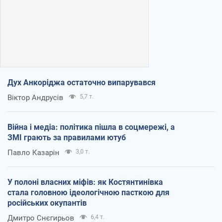
Дух Анкоріджа остаточно випарувався
Віктор Андрусів
5,7 т.
Війна і медіа: політика пішла в соцмережі, а
ЗМІ грають за правилами ютуб
Павло Казарін
3,0 т.
У полоні власних міфів: як Костянтинівка
стала головною ідеологічною пасткою для
російських окупантів
Дмитро Снєгирьов
6,4 т.