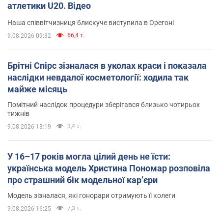
атлетики U20. Відео
Наша співвітчизниця блискуче виступила в Орегоні
66,4 т.
9.08.2026 09:32
Брітні Спірс зізналася в уколах краси і показала
наслідки невдалої косметології: ходила так
майже місяць
Помітний наслідок процедури зберігався близько чотирьох
тижнів
3,4 т.
9.08.2026 13:19
У 16–17 років могла цілий день не їсти:
українська модель Христина Пономар розповіла
про страшний бік модельної кар’єри
Модель зізналася, які гонорари отримують її колеги
7,3 т.
9.08.2026 16:25