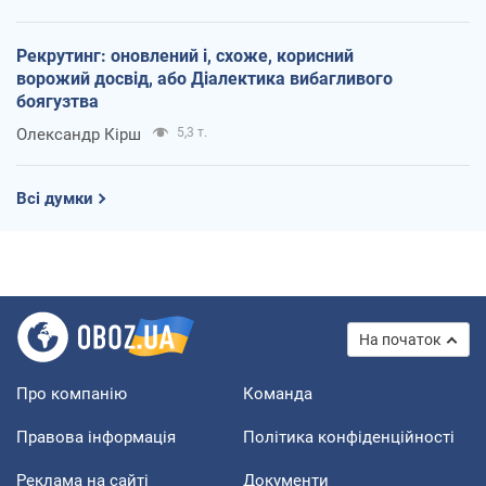
Рекрутинг: оновлений і, схоже, корисний
ворожий досвід, або Діалектика вибагливого
боягузтва
Олександр Кірш
5,3 т.
Всі думки
На початок
Про компанію
Команда
Правова інформація
Політика конфіденційності
Реклама на сайті
Документи