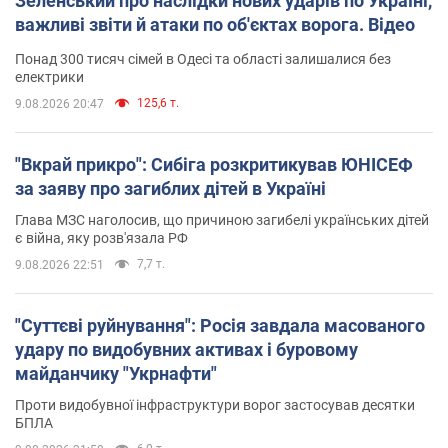
Зеленський про наслідки нових ударів по Україні,
важливі звіти й атаки по об'єктах ворога. Відео
Понад 300 тисяч сімей в Одесі та області залишалися без
електрики
125,6 т.
9.08.2026 20:47
"Вкрай прикро": Сибіга розкритикував ЮНІСЕФ
за заяву про загиблих дітей в Україні
Глава МЗС наголосив, що причиною загибелі українських дітей
є війна, яку розв'язала РФ
7,7 т.
9.08.2026 22:51
"Суттєві руйнування": Росія завдала масованого
удару по видобувних активах і буровому
майданчику "Укрнафти"
Проти видобувної інфраструктури ворог застосував десятки
БПЛА