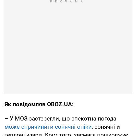
Як повідомляв OBOZ.UA:
– У МОЗ застерегли, що спекотна погода
може спричинити сонячні опіки
, сонячні й
теплові удари. Крім того, засмага пошкоджує