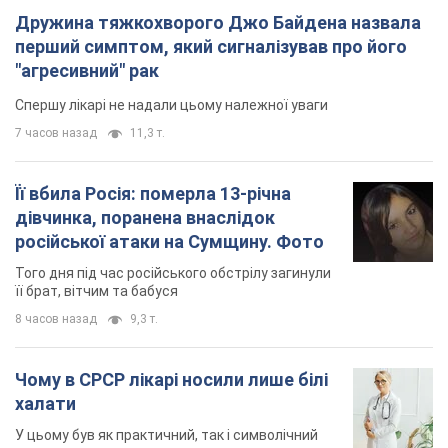
Дружина тяжкохворого Джо Байдена назвала
перший симптом, який сигналізував про його
"агресивний" рак
Спершу лікарі не надали цьому належної уваги
7 часов назад
11,3 т.
Її вбила Росія: померла 13-річна
дівчинка, поранена внаслідок
російської атаки на Сумщину. Фото
Того дня під час російського обстрілу загинули
її брат, вітчим та бабуся
8 часов назад
9,3 т.
Чому в СРСР лікарі носили лише білі
халати
У цьому був як практичний, так і символічний