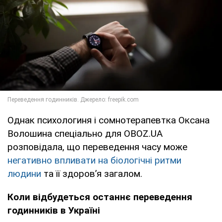
Однак психологиня і сомнотерапевтка Оксана
Волошина спеціально для OBOZ.UA
розповідала, що переведення часу може
негативно впливати на біологічні ритми
людини
та її здоров’я загалом.
Коли відбудеться останнє переведення
годинників в Україні