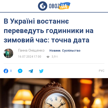
В Україні востаннє
переведуть годинники на
зимовий час: точна дата
Ганна Оніщенко
Новини. Суспільство
16.07.2024 17:00
3,9 т.
0
РУС