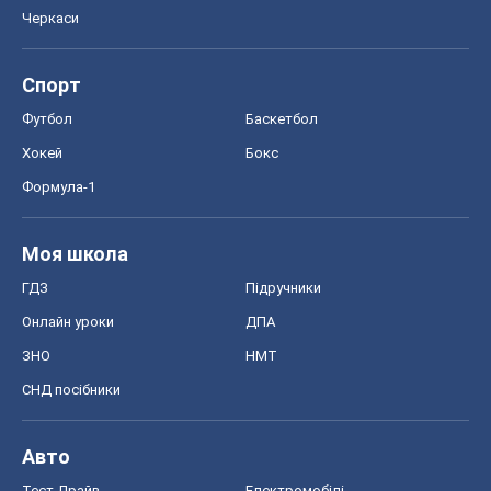
Черкаси
Спорт
Футбол
Баскетбол
Хокей
Бокс
Формула-1
Моя школа
ГДЗ
Підручники
Онлайн уроки
ДПА
ЗНО
НМТ
СНД посібники
Авто
Тест Драйв
Електромобілі