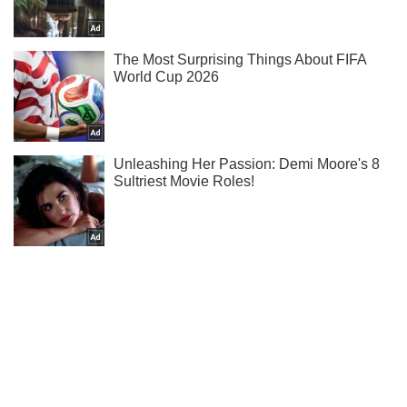
Ти ще не підписаний на наш Telegram? Швиденько тисни!
Підписатись
Підписатись
Новини. Суспільство
Україну накриють дощі...