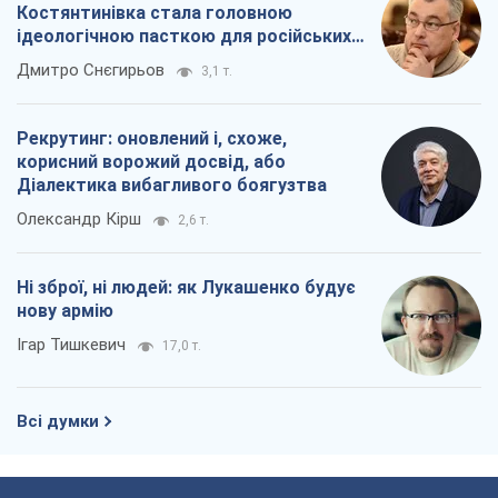
Ні зброї, ні людей: як Лукашенко будує
нову армію
Ігар Тишкевич
17,0 т.
Всі думки
Про компанію
Команда
Правова інформація
Політика конфіденційності
Реклама на сайті
Документи
Редакційна політика
Журналісти OBOZ.UA на місці
подій