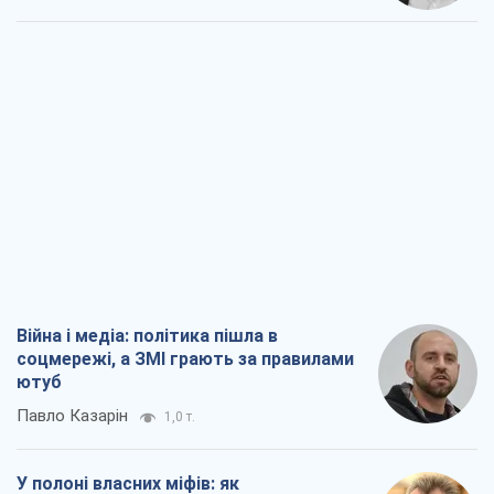
Війна і медіа: політика пішла в
соцмережі, а ЗМІ грають за правилами
ютуб
Павло Казарін
1,0 т.
У полоні власних міфів: як
Костянтинівка стала головною
ідеологічною пасткою для російських
окупантів
Дмитро Снєгирьов
3,1 т.
Рекрутинг: оновлений і, схоже,
корисний ворожий досвід, або
Діалектика вибагливого боягузтва
Олександр Кірш
2,6 т.