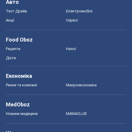
Економіка
Ринки та компанії
Макроекономіка
MedOboz
Новини медицини
MAMACLUB
Шоу
Афіша
Плітки
Краса
Мода
Жіночий журнал