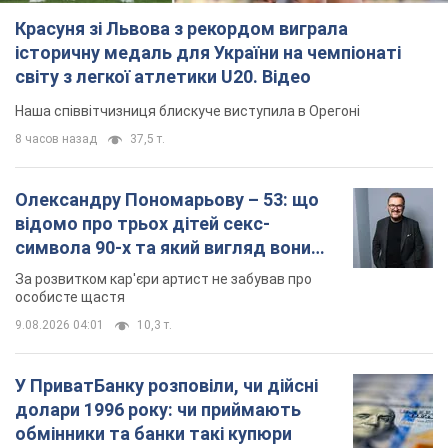
Олександру Пономарьову – 53: що
відомо про трьох дітей секс-
символа 90-х та який вигляд вони
мають
За розвитком кар'єри артист не забував про
особисте щастя
9.08.2026 04:01
10,3 т.
У ПриватБанку розповіли, чи дійсні
долари 1996 року: чи приймають
обмінники та банки такі купюри
Що робити, якщо банки та обмінні пункти не
приймають старі долари
9.08.2026 02:20
90,5 т.