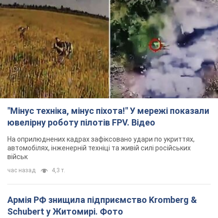
"Мінус техніка, мінус піхота!" У мережі показали
ювелірну роботу пілотів FPV. Відео
На оприлюднених кадрах зафіксовано удари по укриттях,
автомобілях, інженерній техніці та живій силі російських
військ
час назад
4,3 т.
Армія РФ знищила підприємство Kromberg &
Schubert у Житомирі. Фото
Коли поновить роботу підприємство, наразі невідомо
2 часа назад
9,0 т.
Києво-Печерську лавру закриють 80-метровим
"монстром"? Чому влада Києва відмовилась
зупиняти будівництво хмарочоса
"московського вірянина"
Яка реакція Кличка на петицію щодо скасування будівництва