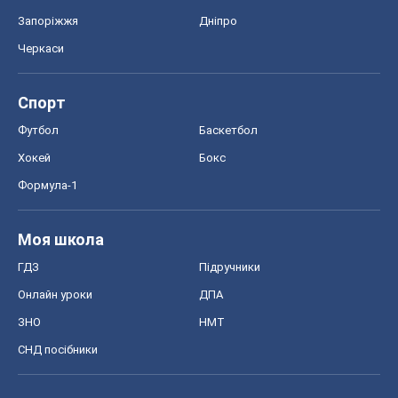
Формула-1
Моя школа
ГДЗ
Підручники
Онлайн уроки
ДПА
ЗНО
НМТ
СНД посібники
Авто
Тест Драйв
Електромобілі
Акції
Сервіс
Food Oboz
Рецепти
Напої
Дієти