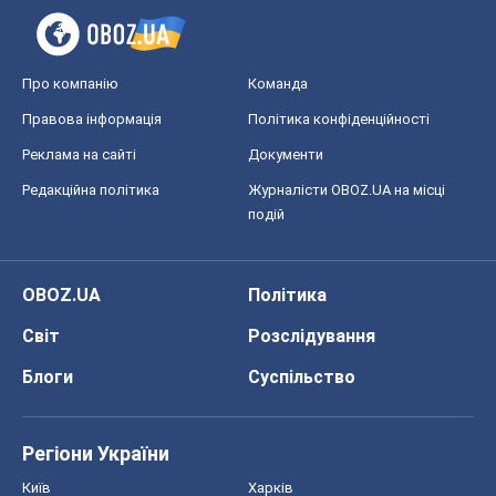
OBOZ.UA
Політика
Світ
Розслідування
Блоги
Суспільство
Регіони України
Київ
Харків
Запоріжжя
Дніпро
Черкаси
Спорт
Футбол
Баскетбол
Хокей
Бокс