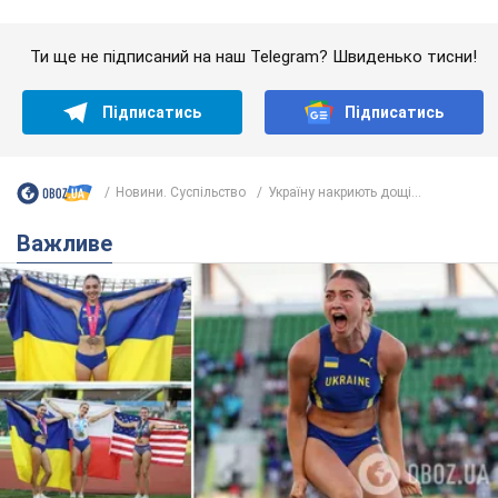
Важливе
Красуня зі Львова з рекордом виграла
історичну медаль для України на чемпіонаті
світу з легкої атлетики U20. Відео
Наша співвітчизниця блискуче виступила в Орегоні
8 часов назад
37,5 т.