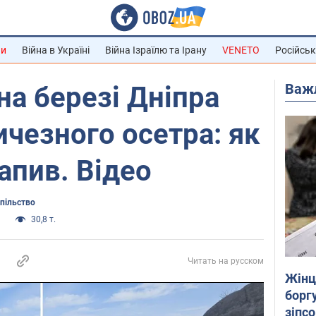
ни
Війна в Україні
Війна Ізраїлю та Ірану
VENETO
Російськ
Важ
на березі Дніпра
чезного осетра: як
апив. Відео
пільство
и
30,8 т.
Читать на русском
Жінці
боргу
зіпс