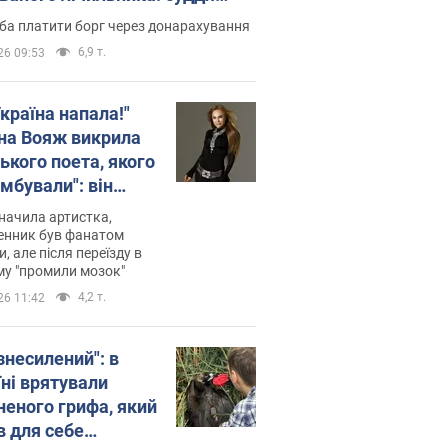
лив неочікуване рішення
ба платити борг через донарахування
6,9 т.
26 09:53
країна напала!"
на Вояж викрила
ького поета, якого
мбували": він
ь російської не
начила артистка,
 а тепер хоче
енник був фанатом
и, але після переїзду в
циду українців
му "промили мозок"
4,2 т.
26 11:42
знесилений": в
їні врятували
неного грифа, який
в для себе