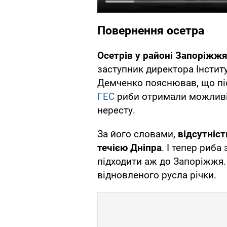
Повернення осетра
Осетрів у районі Запоріжжя
заступник директора Інститу
Демченко пояснював, що пі
ГЕС
риби отримали можливіс
нересту.
За його словами,
відсутніс
течією Дніпра
. І тепер риб
підходити аж до Запоріжжя.
відновленого русла річки.