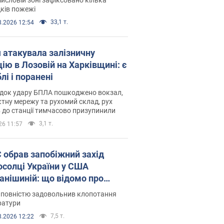
ків пожежі
33,1 т.
8.2026 12:54
я атакувала залізничну
ію в Лозовій на Харківщині: є
лі і поранені
ідок удару БПЛА пошкоджено вокзал,
тну мережу та рухомий склад, рух
в до станції тимчасово призупинили
3,1 т.
26 11:57
запобіжний захід
осолці України у США
анішиній: що відомо про
ву
 повністю задовольнив клопотання
ратури
7,5 т.
8.2026 12:22