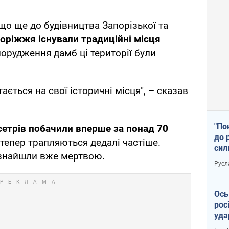
що ще до будівництва Запорізької та
оріжжя існували традиційні місця
порудження дамб ці території були
ається на свої історичні місця", – сказав
"По
сетрів побачили вперше за понад 70
до 
и тепер трапляються дедалі частіше.
сил
 знайшли вже мертвою.
Русл
Ось
рос
уда