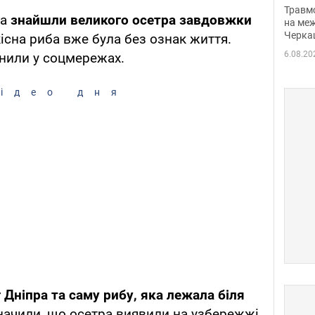
нети
Травм
ра
знайшли великого осетра завдовжки
Фото
на меж
Черка
кісна риба вже була без ознак життя.
6.08.20
нили у соцмережах.
ідео дня
 Дніпра та саму рибу, яка лежала біля
азначили, що осетра виявили на узбережжі