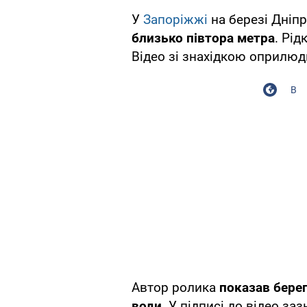
У
Запоріжжі
на березі Дніп
близько півтора метра
. Рід
Відео зі знахідкою оприлюд
В
Автор ролика
показав берег
води
. У підписі до відео з