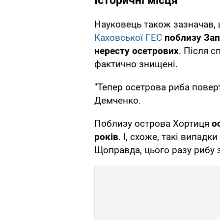
Історичні місця
Науковець також зазначав, 
Каховської ГЕС
поблизу Зап
нересту осетрових
. Після с
фактично знищені.
"Тепер осетрова риба поверт
Демченко.
Поблизу острова Хортиця
о
років
. І, схоже, такі випадк
Щоправда, цього разу рибу