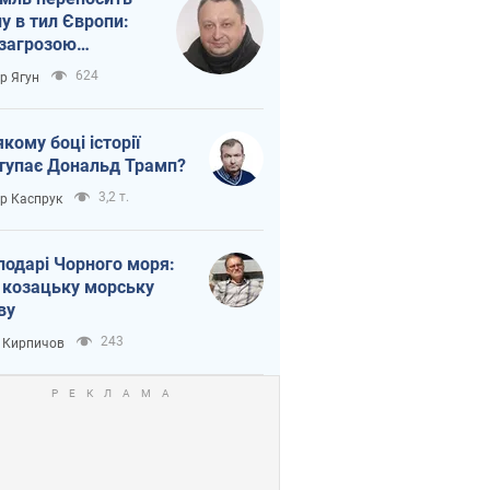
ну в тил Європи:
 загрозою
тична логістика
624
ор Ягун
якому боці історії
тупає Дональд Трамп?
3,2 т.
ор Каспрук
подарі Чорного моря:
 козацьку морську
ву
243
 Кирпичов