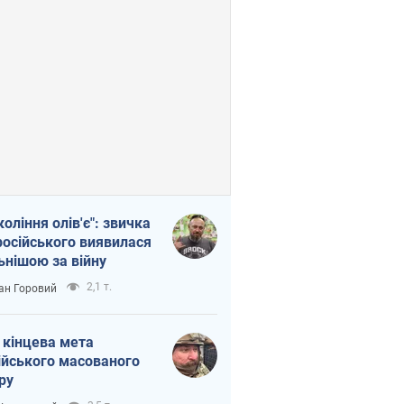
коління олів'є": звичка
російського виявилася
ьнішою за війну
2,1 т.
ан Горовий
 кінцева мета
ійського масованого
ру