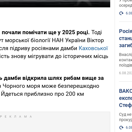
осеред
6.0
Росі
 почали помічати ще у 2025 році.
Тоді
станц
т морської біології НАН України Віктор
загиб
сля підриву росіянами дамби
Каховської
Внасл
ть знову мігрувати до історичних місць
контак
поїзді
6.08.20
ть дамби відкрила шлях рибам вище за
а з Чорного моря може безперешкодно
ВАКС обрав 
 Йдеться приблизно про 200 км
експ
Стеф
спра
Суд не
проку
6.0