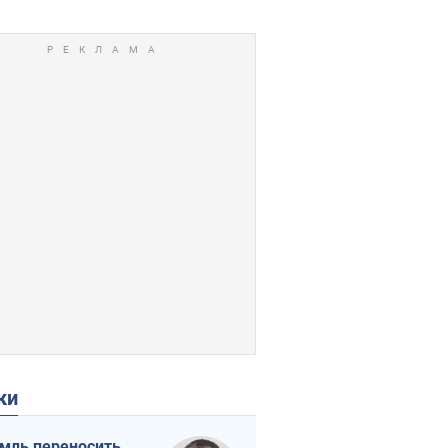
ки
мль переносить