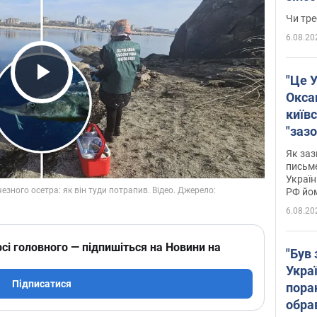
ухва
Чи тре
6.08.20
"Це У
Play Video
Окса
київс
"зазо
навіт
Як заз
знав,
письм
Україн
гено
РФ йо
6.08.20
сі головного — підпишіться на Новини на
"Був 
Укра
Підписатися
пора
обра