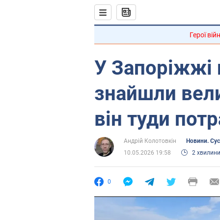
Герої вій
У Запоріжжі 
знайшли вели
він туди потр
Андрій Колотовкін
Новини. Сус
10.05.2026 19:58
2 хвилин
0