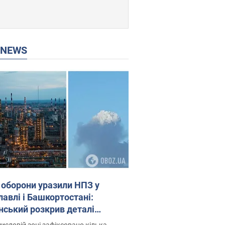
P NEWS
 оборони уразили НПЗ у
лавлі і Башкортостані:
нський розкрив деталі
операції. Фото і відео
исловій зоні зафіксовано кілька