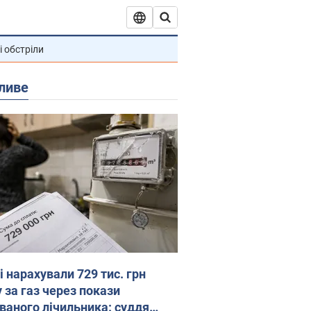
і обстріли
ливе
 нарахували 729 тис. грн
 за газ через покази
ованого лічильника: суддя