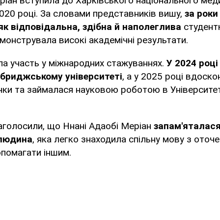
ріан вступила до Харківського національного мед
2020 році. За словами представників вишу,
за роки
як відповідальна, здібна й наполеглива
студентк
монструвала високі академічні результати.
ла участь у міжнародних стажуваннях.
У 2024 роц
мбриджському університеті
, а у 2025 році вдоск
чки та займалася науковою роботою в Університеті
наголосили, що Ннані Адаобі Меріан
запам'яталася
людина
, яка легко знаходила спільну мову з оточ
опомагати іншим.