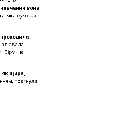
ичного
 навчання вона
а, яка сумлінно
і проходила
оналювала
 Біруні в
 як щира,
енням, прагнула