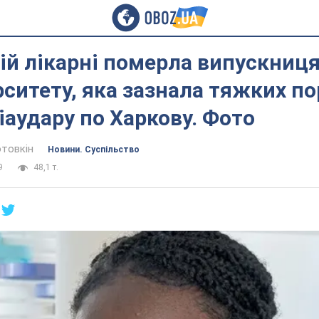
ій лікарні померла випускниц
ситету, яка зазнала тяжких п
віаудару по Харкову. Фото
отовкін
Новини. Суспільство
9
48,1 т.