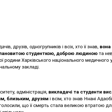
ачів, друзів, одногрупників і всіх, хто її знав,
вона
лановитою студенткою, доброю людиною
та не
ї родини Харківського національного медичного у
чальному закладі.
ситету, адміністрація,
викладачі та студенти ви
им, близьким, друзям
і всім, хто знав Ннані Адаоб
голосили, що її смерть стала великою втратою дл