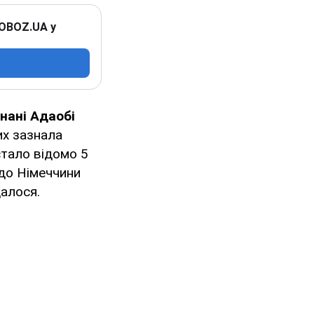
 OBOZ.UA у
нані Адаобі
ких зазнала
стало відомо 5
 до Німеччини
далося.