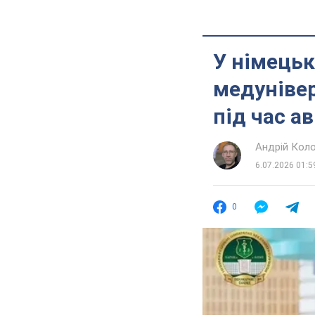
У німецьк
медунівер
під час а
Андрій Кол
6.07.2026 01:5
0