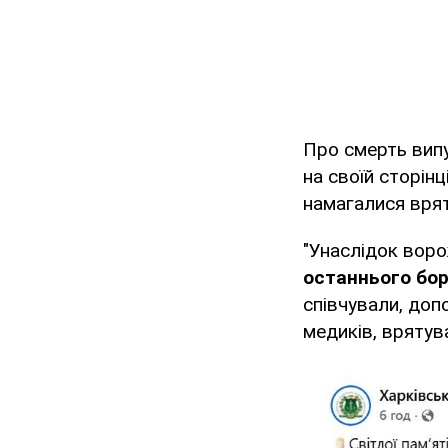
Про смерть вип
на своїй сторінц
намагалися врят
"Унаслідок воро
останнього боро
співчували, допо
медиків, врятува