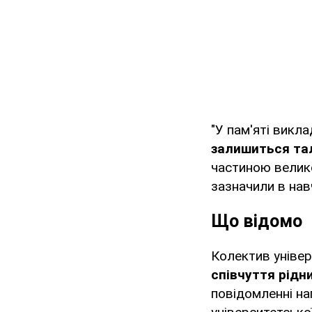
"У пам'яті виклад
залишиться та
частиною велико
зазначили в нав
Що відомо
Колектив універ
співчуття рідн
повідомленні на