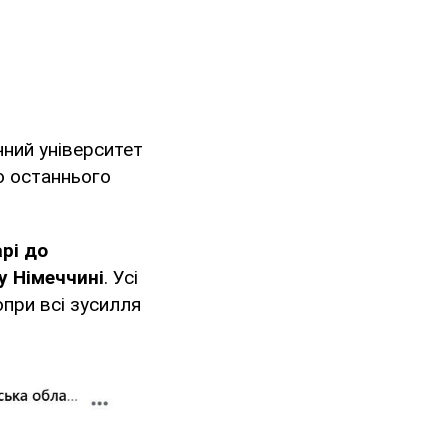
ний університет
до останнього
арі до
у Німеччині
. Усі
опри всі зусилля