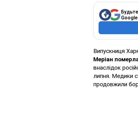
Будьте
Google
Випускниця Харк
Меріан померла
внаслідок росі
липня. Медики с
продовжили боро