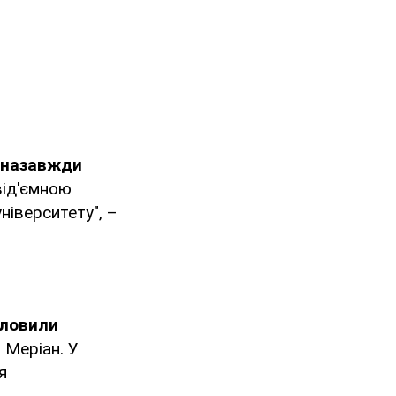
 назавжди
від'ємною
ніверситету", –
словили
і Меріан. У
я