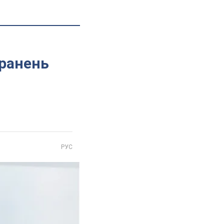
я
оранень
РУС