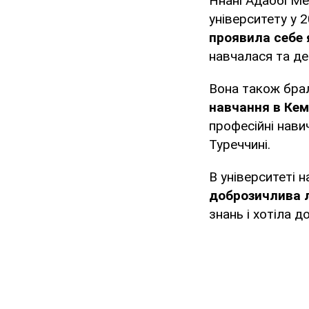
Ннані Адаобі Ме
університету у 
проявила себе 
навчалася та де
Вона також бра
навчання в Ке
професійні нави
Туреччині.
В університеті 
доброзичлива 
знань і хотіла д