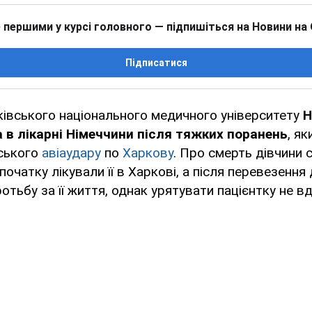
 першими у курсі головного — підпишіться на Новини на
Підписатися
івського національного медичного університету
Н
 в лікарні Німеччини після тяжких поранень
, я
йського
авіаудару
по
Харкову
. Про смерть дівчини 
початку лікували її в Харкові, а після перевезення
тьбу за її життя, однак урятувати пацієнтку не в