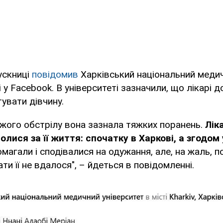
ускниці
повідомив
Харківський національний медич
і у Facebook. В університеті зазначили, що лікарі 
увати дівчину.
жого обстрілу вона зазнала тяжких поранень.
Лік
лися за її життя: спочатку в Харкові, а згодом 
магали і сподівалися на одужання, але, на жаль, п
ти її не вдалося", – йдеться в повідомленні.