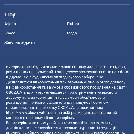
Шоу
Афіша
Плітки
Краса
Мода
Жіночий журнал
Використання будь-яких матеріалів ( в тому числі фото- та відео-),
розміщених на цьому сайті
https://www.obozrevatel.com
та всіх його
піддоменах, в будь-якому вигляді суворо заборонено.
Дозволяється використання при отриманні письмового дозволу
на їх використання та за умови обов'язкового посилання на сайт
OBOZ.UA, а для інтернет-видань - при отриманні письмового
дозволу на їх використання та за умови обов'язкового
розміщення прямого, відкритого для пошукових систем,
гіперпосилання на сторінку OBOZ.UA за посиланням
https://www.obozrevatel.com
, на якій розміщено оригінальний
матеріал в першому абзаці матеріалу.
Всі матеріали на цьому сайті, в тому числі інтерв’ю, статті,
дослідження – є службовими творами журналістів редакції,
виключні майнові права на які належать ТОВ «Золота середина».