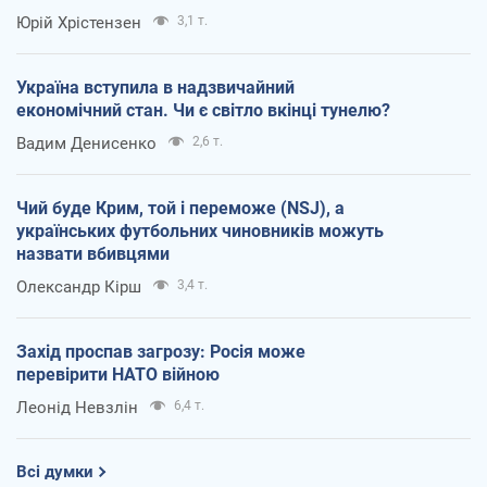
Юрій Хрістензен
3,1 т.
Україна вступила в надзвичайний
економічний стан. Чи є світло вкінці тунелю?
Вадим Денисенко
2,6 т.
Чий буде Крим, той і переможе (NSJ), а
українських футбольних чиновників можуть
назвати вбивцями
Олександр Кірш
3,4 т.
Захід проспав загрозу: Росія може
перевірити НАТО війною
Леонід Невзлін
6,4 т.
Всі думки