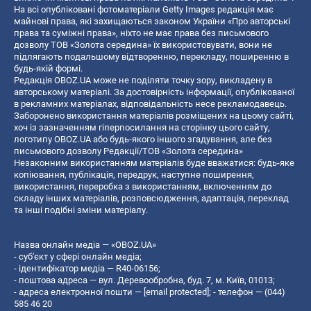
На всі опубліковані фотоматеріали Getty Images редакція має
майнові права, які захищаються законом України «Про авторські
права та суміжні права», ніхто не має права без письмового
дозволу ТОВ «Золота середина» їх використовувати, вони не
підлягають подальшому відтворенню, перекладу, поширенню в
будь-якій формі.
Редакція OBOZ.UA може не поділяти точку зору, викладену в
авторському матеріалі. За достовірність інформації, опублікованої
в рекламних матеріалах, відповідальність несе рекламодавець.
Заборонено використання матеріалів розміщених на цьому сайті,
хоч із зазначенням гіперпосилання на сторінку цього сайту,
логотипу OBOZ.UA або будь-якого іншого згадування, але без
письмового дозволу Редакції/ТОВ «Золота середина»
Незаконним використанням матеріалів буде вважатися: будь-яке
копiювання, публiкацiя, передрук, наступне поширення,
використання, переробка з використанням, включенням до
складу інших матеріалів, розповсюдження, адаптація, переклад
та інші подібні зміни матеріалу.
Назва онлайн медіа — «OBOZ.UA»
- суб'єкт у сфері онлайн медіа;
- ідентифікатор медіа — R40-06156;
- поштова адреса — вул. Деревообробна, буд. 7, м. Київ, 01013;
- адреса електронної пошти —
[email protected]
; - телефон — (044)
585 46 20