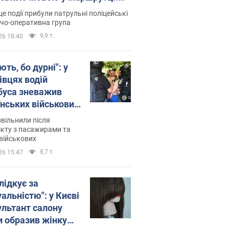
ція склала адмінпротокол.
це події прибули патрульні поліцейські
о
дчо-оперативна група
9,9 т.
26 18:40
ть, бо дурні": у
івцях водій
буса зневажив
їнських військових
латився. Відео
звільнили після
кту з пасажирами та
військових
8,7 т.
26 15:47
лідкує за
альністю": у Києві
ультант салону
и образив жінку