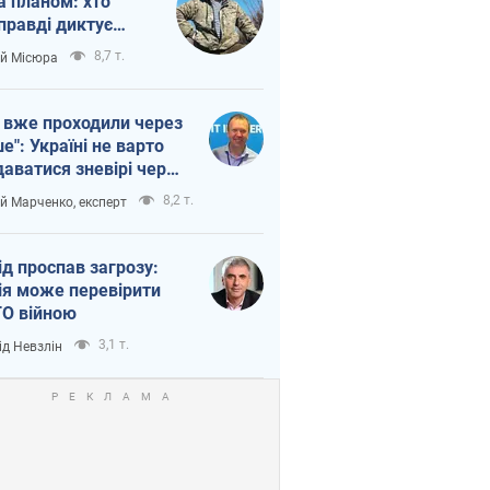
а планом: хто
правді диктує
п війни
8,7 т.
ій Місюра
 вже проходили через
ше": Україні не варто
даватися зневірі через
етний терор
8,2 т.
ій Марченко, експерт
ід проспав загрозу:
ія може перевірити
О війною
3,1 т.
ід Невзлін