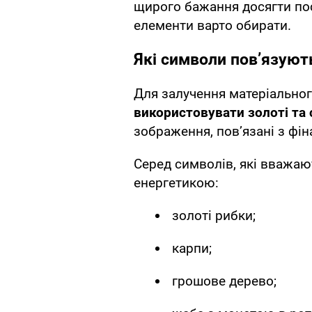
щирого бажання досягти пос
елементи варто обирати.
Які символи пов’язуют
Для залучення матеріально
використовувати золоті та 
зображення, пов’язані з фі
Серед символів, які вважа
енергетикою:
золоті рибки;
карпи;
грошове дерево;