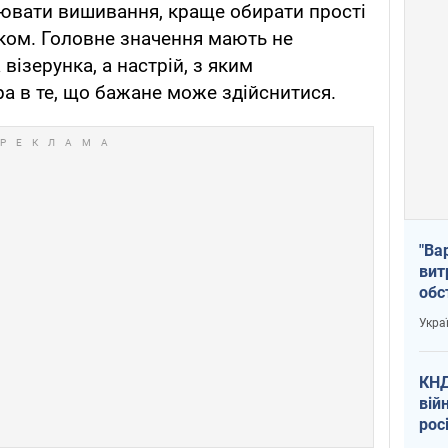
оювати вишивання, краще обирати прості
ком. Головне значення мають не
візерунка, а настрій, з яким
ра в те, що бажане може здійснитися.
"Ва
вит
обс
вря
Укра
офі
КНД
вій
рос
пів