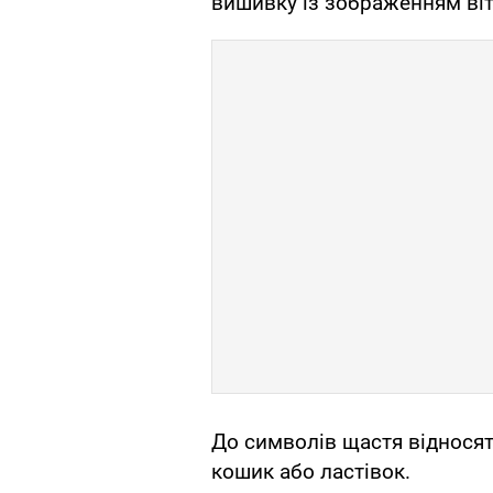
вишивку із зображенням ві
До символів щастя відносять
кошик або ластівок.