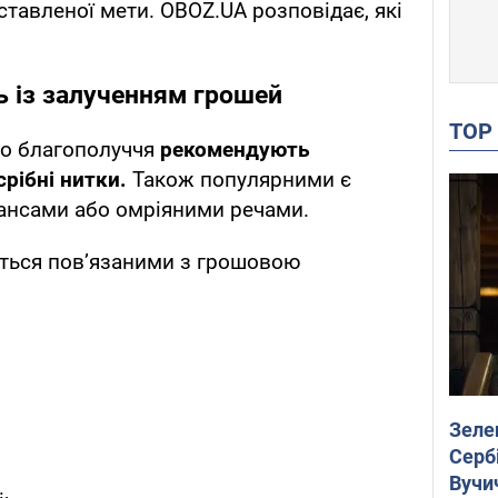
тавленої мети. OBOZ.UA розповідає, які
ь із залученням грошей
TO
го благополуччя
рекомендують
срібні нитки.
Також популярними є
нансами або омріяними речами.
ються пов’язаними з грошовою
Зеле
Сербі
Вучи