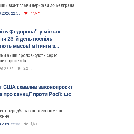
ший візит глави держави до Бєлграда
77,5 т.
8.2026 22:55
іть Федорова": у містах
ни 23-й день поспіль
ають масові мітинги з
онками. Фото і відео
ики акцій продовжують серію
их протестів
2,2 т.
26 22:22
т США схвалив законопроєкт
 про санкції проти Росії: що
нт передбачає нові економічні
ення
4,6 т.
8.2026 22:38