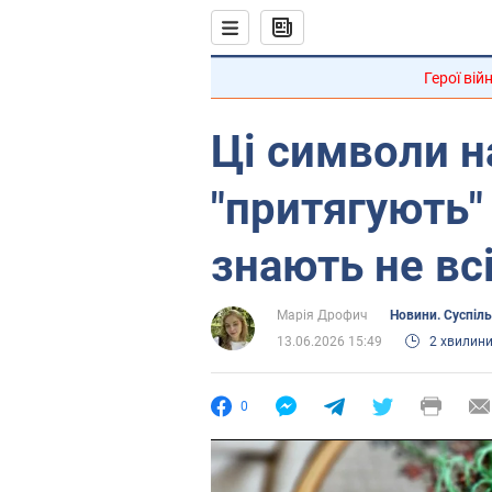
Герої вій
Ці символи н
"притягують" 
знають не вс
Марія Дрофич
Новини. Суспіл
13.06.2026 15:49
2 хвилин
0