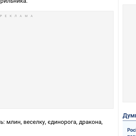
трильника.
Дум
: млин, веселку, єдинорога, дракона,
Рос