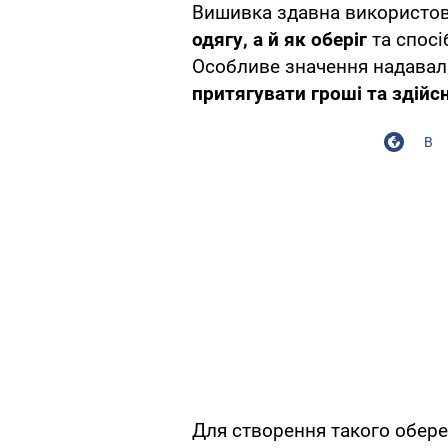
Вишивка здавна використо
одягу, а й як оберіг
та спосіб
Особливе значення надавали
притягувати гроші та здій
В
Для створення такого оберег