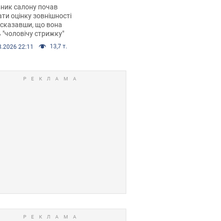
 хімієтерапії,
ник салону почав
орівся скандал.
ти оцінку зовнішності
 сказавши, що вона
 "чоловічу стрижку"
13,7 т.
8.2026 22:11