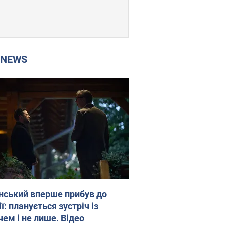
P NEWS
нський вперше прибув до
ї: планується зустріч із
чем і не лише. Відео