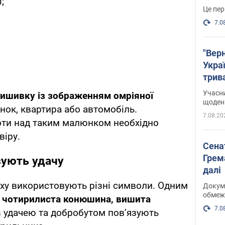
;
Це пер
7.0
"Верн
Украї
трив
карт
Учасн
ишивку із зображенням омріяної
щоденн
нок, квартира або автомобіль.
7.08.20
боти над таким малюнком необхідно
віру.
Сена
Грема
зують удачу
далі
іху використовують різні символи. Одним
Докуме
обмеж
я
чотирилиста конюшина, вишита
7.0
з удачею та добробутом пов’язують