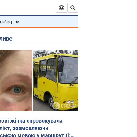
і обстріли
ливе
вові жінка спровокувала
лікт, розмовляючи
йською мовою у маршрутці: