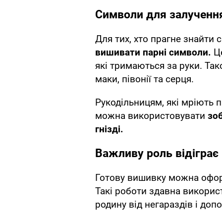
Символи для залученн
Для тих, хто прагне знайти 
вишивати парні символи.
Ц
які тримаються за руки. Та
маки, півонії та серця.
Рукодільницям, які мріють 
можна використовувати
зо
гнізді.
Важливу роль відіграє 
Готову вишивку можна офор
Такі роботи здавна викорис
родину від негараздів і доп