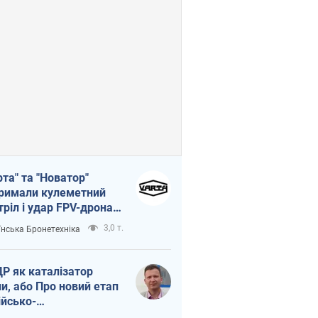
рта" та "Новатор"
римали кулеметний
тріл і удар FPV-дрона,
тувавши життя
3,0 т.
їнська Бронетехніка
церу ЗСУ
Р як каталізатор
ни, або Про новий етап
ійсько-
нічнокорейського