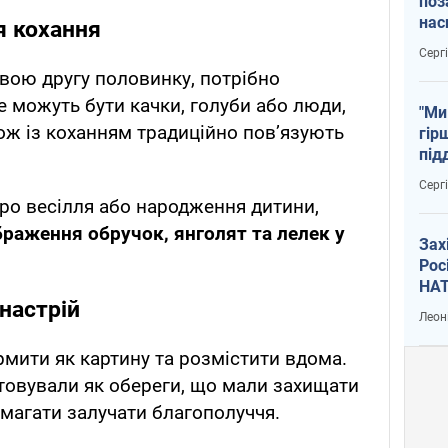
поз
нас
я кохання
тем
Серг
свою другу половинку, потрібно
е можуть бути качки, голуби або люди,
"Ми
кож із коханням традиційно пов’язують
гір
під
рак
Серг
про весілля або народження дитини,
браження обручок, янголят та лелек у
Зах
Рос
НАТ
настрій
Леон
мити як картину та розмістити вдома.
товували як обереги, що мали захищати
омагати залучати благополуччя.