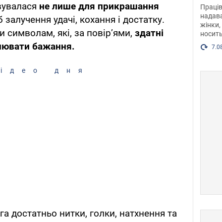
після
вувалася
не лише для прикрашання
Праців
розг
надава
 залучення удачі, кохання і достатку.
жінки,
Фото
 символам, які, за повір’ями,
здатні
носить
снювати бажання.
7.0
ідео дня
а достатньо нитки, голки, натхнення та