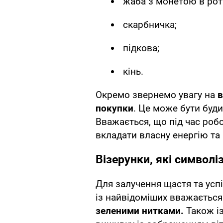
жаба з монетою в роті
скарбничка;
підкова;
кінь.
Окремо звернемо увагу на
в
покупки
. Це може бути буди
Вважається, що під час ро
вкладати власну енергію та 
Візерунки, які символі
Для залучення щастя та усп
із найвідоміших вважаєтьс
зеленими нитками.
Також і