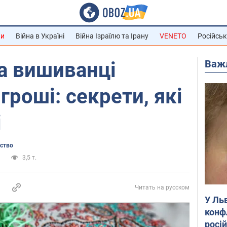
ни
Війна в Україні
Війна Ізраїлю та Ірану
VENETO
Російськ
Важ
а вишиванці
гроші: секрети, які
і
ьство
и
3,5 т.
Читать на русском
У Ль
конф
росі