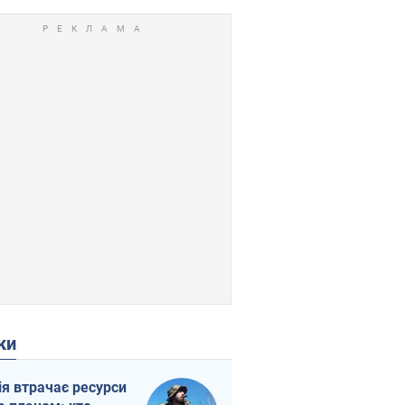
ки
ія втрачає ресурси