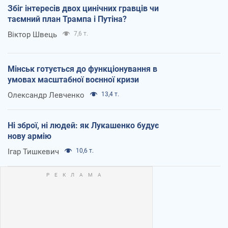
Збіг інтересів двох цинічних гравців чи
таємний план Трампа і Путіна?
Віктор Швець
7,6 т.
Мінськ готується до функціонування в
умовах масштабної воєнної кризи
Олександр Левченко
13,4 т.
Ні зброї, ні людей: як Лукашенко будує
нову армію
Ігар Тишкевич
10,6 т.