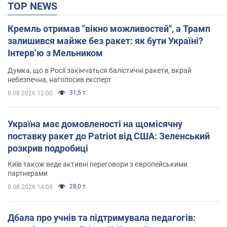
TOP NEWS
Кремль отримав "вікно можливостей", а Трамп
залишився майже без ракет: як бути Україні?
Інтерв’ю з Мельником
Думка, що в Росії закінчаться балістичні ракети, вкрай
небезпечна, наголосив експерт
31,5 т.
8.08.2026 12:00
Україна має домовленості на щомісячну
поставку ракет до Patriot від США: Зеленський
розкрив подробиці
Київ також веде активні переговори з європейськими
партнерами
28,0 т.
8.08.2026 14:08
Дбала про учнів та підтримувала педагогів: