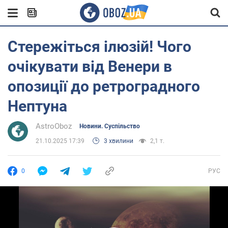
Стережіться ілюзій! Чого
очікувати від Венери в
опозиції до ретроградного
Нептуна
AstroOboz
Новини. Суспільство
21.10.2025 17:39
3 хвилини
2,1 т.
0
РУС