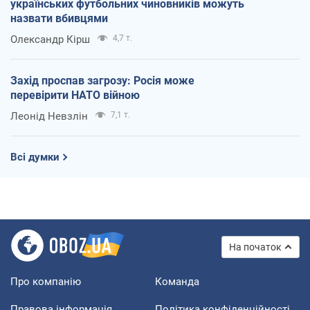
українських футбольних чиновників можуть
назвати вбивцями
Олександр Кірш
4,7 т.
Захід проспав загрозу: Росія може
перевірити НАТО війною
Леонід Невзлін
7,1 т.
Всі думки
На початок
Про компанію
Команда
Правова інформація
Політика конфіденційності