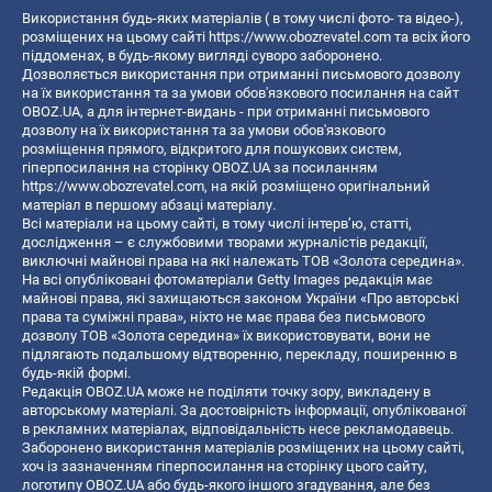
Використання будь-яких матеріалів ( в тому числі фото- та відео-),
розміщених на цьому сайті
https://www.obozrevatel.com
та всіх його
піддоменах, в будь-якому вигляді суворо заборонено.
Дозволяється використання при отриманні письмового дозволу
на їх використання та за умови обов'язкового посилання на сайт
OBOZ.UA, а для інтернет-видань - при отриманні письмового
дозволу на їх використання та за умови обов'язкового
розміщення прямого, відкритого для пошукових систем,
гіперпосилання на сторінку OBOZ.UA за посиланням
https://www.obozrevatel.com
, на якій розміщено оригінальний
матеріал в першому абзаці матеріалу.
Всі матеріали на цьому сайті, в тому числі інтерв’ю, статті,
дослідження – є службовими творами журналістів редакції,
виключні майнові права на які належать ТОВ «Золота середина».
На всі опубліковані фотоматеріали Getty Images редакція має
майнові права, які захищаються законом України «Про авторські
права та суміжні права», ніхто не має права без письмового
дозволу ТОВ «Золота середина» їх використовувати, вони не
підлягають подальшому відтворенню, перекладу, поширенню в
будь-якій формі.
Редакція OBOZ.UA може не поділяти точку зору, викладену в
авторському матеріалі. За достовірність інформації, опублікованої
в рекламних матеріалах, відповідальність несе рекламодавець.
Заборонено використання матеріалів розміщених на цьому сайті,
хоч із зазначенням гіперпосилання на сторінку цього сайту,
логотипу OBOZ.UA або будь-якого іншого згадування, але без