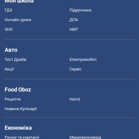
Моя школа
ГДЗ
Підручники
Онлайн уроки
ДПА
ЗНО
НМТ
Авто
Тест Драйв
Електромобілі
Акції
Сервіс
Food Oboz
Рецепти
Напої
Новини Кулінарії
Економіка
Ринки та компанії
Макроекономіка