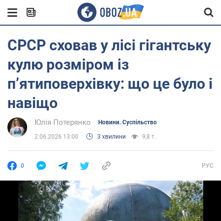
СРСР сховав у лісі гігантську
кулю розміром із
пʼятиповерхівку: що це було і
навіщо
Юлія Потерянко
Новини. Суспільство
2.06.2026 13:00
3 хвилини
9,8 т.
0
РУС