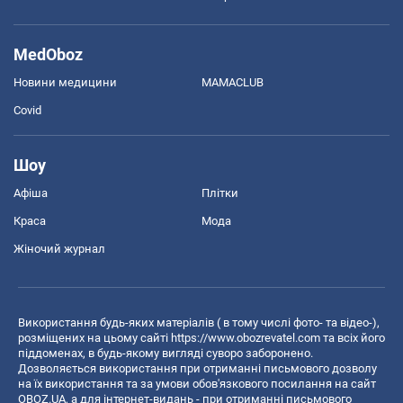
MedOboz
Новини медицини
MAMACLUB
Covid
Шоу
Афіша
Плітки
Краса
Мода
Жіночий журнал
Використання будь-яких матеріалів ( в тому числі фото- та відео-),
розміщених на цьому сайті
https://www.obozrevatel.com
та всіх його
піддоменах, в будь-якому вигляді суворо заборонено.
Дозволяється використання при отриманні письмового дозволу
на їх використання та за умови обов'язкового посилання на сайт
OBOZ.UA, а для інтернет-видань - при отриманні письмового