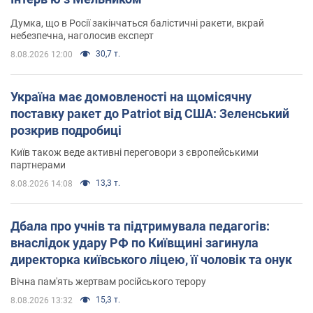
Думка, що в Росії закінчаться балістичні ракети, вкрай
небезпечна, наголосив експерт
30,7 т.
8.08.2026 12:00
Україна має домовленості на щомісячну
поставку ракет до Patriot від США: Зеленський
розкрив подробиці
Київ також веде активні переговори з європейськими
партнерами
13,3 т.
8.08.2026 14:08
Дбала про учнів та підтримувала педагогів:
внаслідок удару РФ по Київщині загинула
директорка київського ліцею, її чоловік та онук
Вічна пам'ять жертвам російського терору
15,3 т.
8.08.2026 13:32