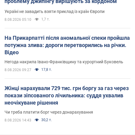
проблему джипінгу вирішують за кордоном
Україні не завадить взяти приклад із країн Європи
1,7 т.
8.08.2026 05:10
На Прикарпатті після аномальної спеки пройшла
потужна злива: дороги перетворились на річки.
Відео
Негода накрила Івано-Франківщину та курортний Буковель
17,8 т.
8.08.2026 09:27
Жінці нарахували 729 тис. грн боргу за газ через
покази зіпсованого лічильника: суддя ухвалив
неочікуване рішення
Чи треба платити борг через донарахування
30,2 т.
8.08.2026 14:43