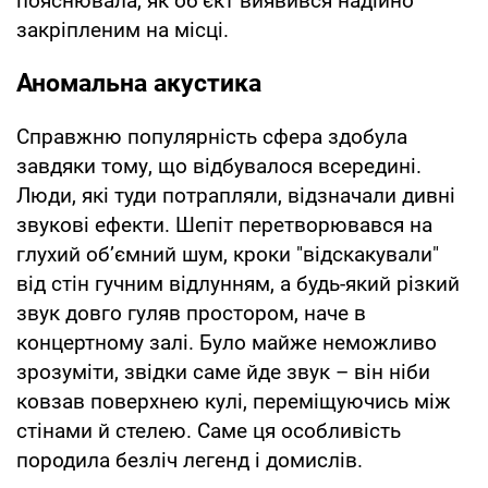
пояснювала, як об’єкт виявився надійно
закріпленим на місці.
Аномальна акустика
Справжню популярність сфера здобула
завдяки тому, що відбувалося всередині.
Люди, які туди потрапляли, відзначали дивні
звукові ефекти. Шепіт перетворювався на
глухий об’ємний шум, кроки "відскакували"
від стін гучним відлунням, а будь-який різкий
звук довго гуляв простором, наче в
концертному залі. Було майже неможливо
зрозуміти, звідки саме йде звук – він ніби
ковзав поверхнею кулі, переміщуючись між
стінами й стелею. Саме ця особливість
породила безліч легенд і домислів.