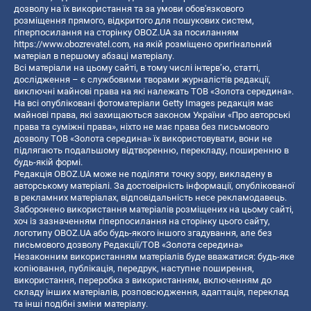
дозволу на їх використання та за умови обов'язкового
розміщення прямого, відкритого для пошукових систем,
гіперпосилання на сторінку OBOZ.UA за посиланням
https://www.obozrevatel.com
, на якій розміщено оригінальний
матеріал в першому абзаці матеріалу.
Всі матеріали на цьому сайті, в тому числі інтерв’ю, статті,
дослідження – є службовими творами журналістів редакції,
виключні майнові права на які належать ТОВ «Золота середина».
На всі опубліковані фотоматеріали Getty Images редакція має
майнові права, які захищаються законом України «Про авторські
права та суміжні права», ніхто не має права без письмового
дозволу ТОВ «Золота середина» їх використовувати, вони не
підлягають подальшому відтворенню, перекладу, поширенню в
будь-якій формі.
Редакція OBOZ.UA може не поділяти точку зору, викладену в
авторському матеріалі. За достовірність інформації, опублікованої
в рекламних матеріалах, відповідальність несе рекламодавець.
Заборонено використання матеріалів розміщених на цьому сайті,
хоч із зазначенням гіперпосилання на сторінку цього сайту,
логотипу OBOZ.UA або будь-якого іншого згадування, але без
письмового дозволу Редакції/ТОВ «Золота середина»
Незаконним використанням матеріалів буде вважатися: будь-яке
копiювання, публiкацiя, передрук, наступне поширення,
використання, переробка з використанням, включенням до
складу інших матеріалів, розповсюдження, адаптація, переклад
та інші подібні зміни матеріалу.