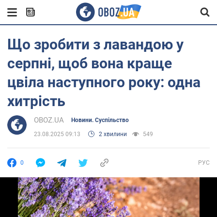
Що зробити з лавандою у
серпні, щоб вона краще
цвіла наступного року: одна
хитрість
OBOZ.UA
Новини. Суспільство
23.08.2025 09:13
2 хвилини
549
0
РУС