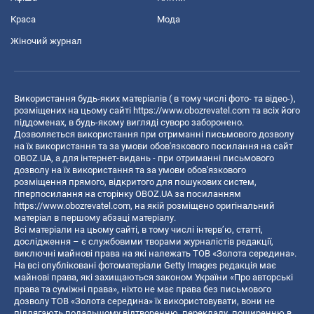
Краса
Мода
Жіночий журнал
Використання будь-яких матеріалів ( в тому числі фото- та відео-),
розміщених на цьому сайті
https://www.obozrevatel.com
та всіх його
піддоменах, в будь-якому вигляді суворо заборонено.
Дозволяється використання при отриманні письмового дозволу
на їх використання та за умови обов'язкового посилання на сайт
OBOZ.UA, а для інтернет-видань - при отриманні письмового
дозволу на їх використання та за умови обов'язкового
розміщення прямого, відкритого для пошукових систем,
гіперпосилання на сторінку OBOZ.UA за посиланням
https://www.obozrevatel.com
, на якій розміщено оригінальний
матеріал в першому абзаці матеріалу.
Всі матеріали на цьому сайті, в тому числі інтерв’ю, статті,
дослідження – є службовими творами журналістів редакції,
виключні майнові права на які належать ТОВ «Золота середина».
На всі опубліковані фотоматеріали Getty Images редакція має
майнові права, які захищаються законом України «Про авторські
права та суміжні права», ніхто не має права без письмового
дозволу ТОВ «Золота середина» їх використовувати, вони не
підлягають подальшому відтворенню, перекладу, поширенню в