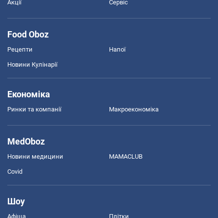
Акції
Сервіс
Food Oboz
Рецепти
Напої
Новини Кулінарії
Економіка
Ринки та компанії
Макроекономіка
MedOboz
Новини медицини
MAMACLUB
Covid
Шоу
Афіша
Плітки