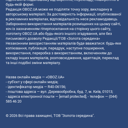
будь-якій формі.
Редакція OBOZ.UA може не поділяти точку зору, викладену в
авторському матеріалі. За достовірність інформації, опублікованої
в рекламних матеріалах, відповідальність несе рекламодавець.
Заборонено використання матеріалів розміщених на цьому сайті,
хоч із зазначенням гіперпосилання на сторінку цього сайту,
логотипу OBOZ.UA або будь-якого іншого згадування, але без
письмового дозволу Редакції/ТОВ «Золота середина»
Незаконним використанням матеріалів буде вважатися: будь-яке
копiювання, публiкацiя, передрук, наступне поширення,
використання, переробка з використанням, включенням до
складу інших матеріалів, розповсюдження, адаптація, переклад
та інші подібні зміни матеріалу.
Назва онлайн медіа — «OBOZ.UA»
- суб'єкт у сфері онлайн медіа;
- ідентифікатор медіа — R40-06156;
- поштова адреса — вул. Деревообробна, буд. 7, м. Київ, 01013;
- адреса електронної пошти —
[email protected]
; - телефон — (044)
585 46 20
© 2026 Всі права захищені, ТОВ "Золота середина".