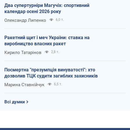
Два супертурніри Магучіх: спортивний
календар осені 2026 року
Олександр Липенко
6,0 т.
Ракетний щит і меч України: ставка на
виробництво власних ракет
Кирило Татарінов
2,8 т.
Посмертна "презумпція винуватості": хто
дозволив ТЦК судити загиблих захисників
Марина Ставнійчук
6,5 т.
Всі думки