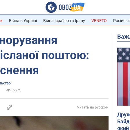
ни
Війна в Україні
Війна Ізраїлю та Ірану
VENETO
Російськ
Важ
гнорування
дісланої поштою:
яснення
льство
а
5,2 т.
Читать на русском
Друж
Байд
який