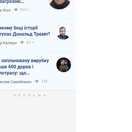
 загрозою
тична логістика
9,9 т.
ор Ягун
якому боці історії
тупає Дональд Трамп?
8,1 т.
ор Каспрук
 заплановану вирубку
ьше 600 дерев і
лотрасу: що
бувається на Теремках
135
ислав Самойленко
иєві