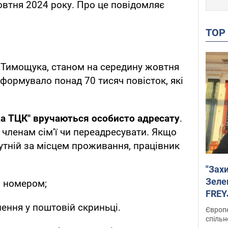
овтня 2024 року. Про це повідомляє
TO
Тимощука, станом на середину жовтня
формувало понад 70 тисяч повісток, які
ка ТЦК" вручаються особисто адресату
.
 членам сім’ї чи переадресувати. Якщо
утній за місцем проживання, працівник
"Зах
Зеле
м номером;
FREYJ
підтр
ення у поштовій скриньці.
Європе
спільн