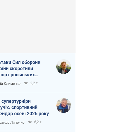
атаки Сил оборони
аїни скоротили
порт російських
топродуктів
2,2 т.
ій Клименко
 супертурніри
учіх: спортивний
ендар осені 2026 року
6,2 т.
сандр Липенко