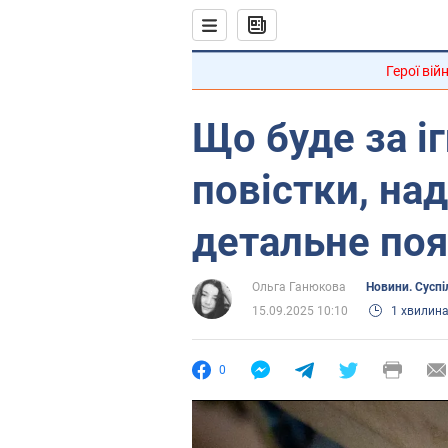
Герої вій
Що буде за і
повістки, на
детальне по
Ольга Ганюкова
Новини. Суспі
15.09.2025 10:10
1 хвилин
0