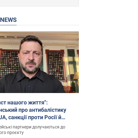
P NEWS
ист нашого життя":
нський про антибалістику
A, санкції проти Росії й
имку аграріїв. Відео
йські партнери долучаються до
ого проєкту