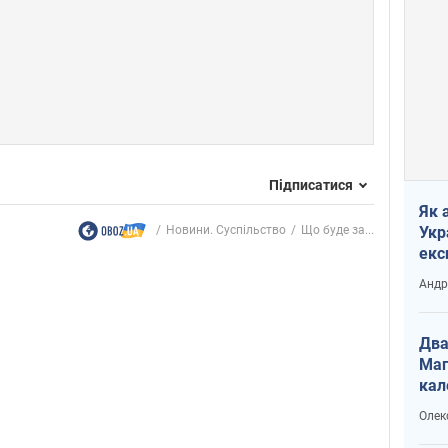
Підписатися
Як 
Укр
Новини. Суспільство
Що буде за...
екс
наф
Андр
Два
Маг
кал
Олек