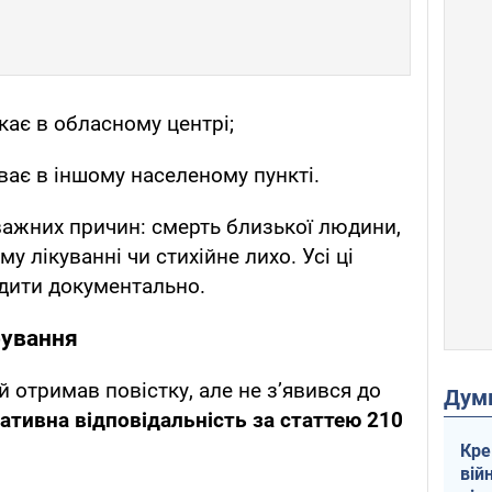
кає в обласному центрі;
ває в іншому населеному пункті.
ажних причин: смерть близької людини,
у лікуванні чи стихійне лихо. Усі ці
дити документально.
рування
 отримав повістку, але не з’явився до
Дум
ативна відповідальність за статтею 210
Кре
вій