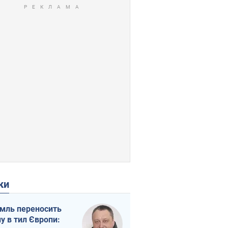
ки
мль переносить
ну в тил Європи: