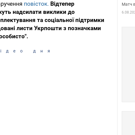
 вручення
повісток.
Відтепер
Матч в
жуть надсилати виклики до
6.08.20
мплектування та соціальної підтримки
довані листи Укрпошти з позначками
особисто".
ідео дня