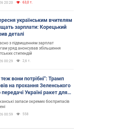
63,0 т.
26 20:20
вересня українським вчителям
ищать зарплати: Корецький
рив деталі
асно з підвищенням зарплат
гам уряд анонсував збільшення
тських стипендій
2,6 т.
26 00:29
 теж вони потрібні": Трамп
овів на прохання Зеленського
 передачі Україні ракет для
ot
анські запаси окремих боєприпасів
ені
558
26 00:59