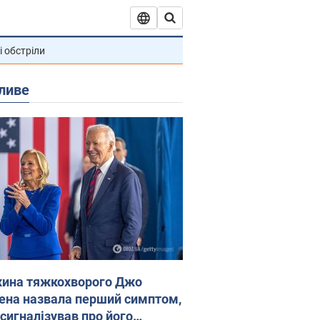
і обстріли
ливе
ина тяжкохворого Джо
ена назвала перший симптом,
 сигналізував про його