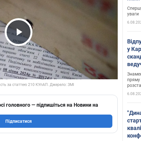
"агр
Спершу
уваги
6.08.20
Play Video
Відп
у Ка
скан
веду
захе
Знаме
пряму 
розста
6.08.20
сі головного — підпишіться на Новини на
"Дин
стар
Підписатися
квалі
конф