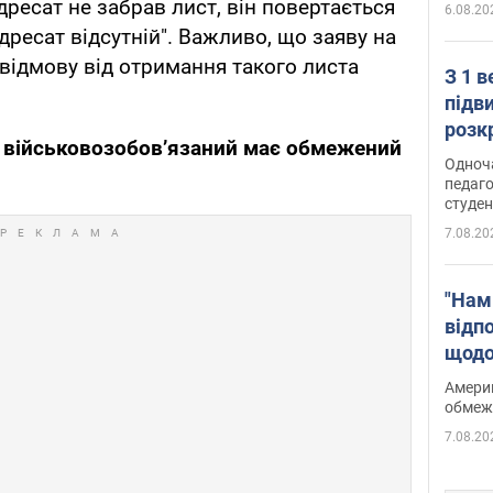
ресат не забрав лист, він повертається
6.08.20
дресат відсутній". Важливо, що заяву на
відмову від отримання такого листа
З 1 
підв
розк
я військовозобов’язаний має обмежений
Одноч
педаго
студен
7.08.20
"Нам
відп
щодо
Patri
Америк
обмеж
7.08.20