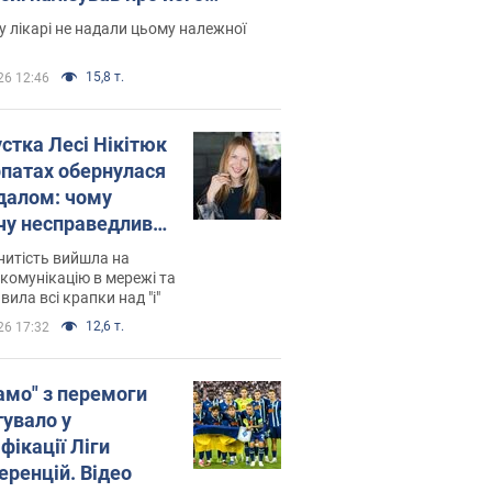
есивний" рак
 лікарі не надали цьому належної
15,8 т.
26 12:46
устка Лесі Нікітюк
рпатах обернулася
далом: чому
чу несправедливо
йтили
нитість вийшла на
комунікацію в мережі та
вила всі крапки над "і"
12,6 т.
26 17:32
амо" з перемоги
тувало у
фікації Ліги
еренцій. Відео