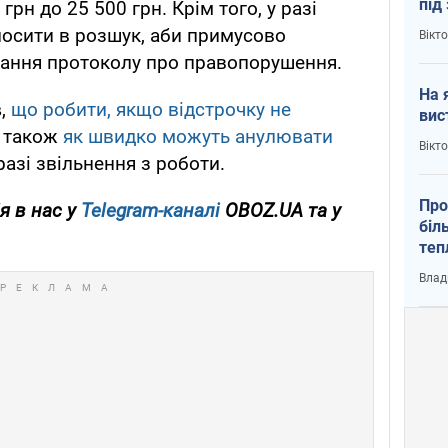
під
рн до 25 500 грн. Крім того, у разі
кри
лосити в розшук, аби примусово
Вікт
дання протоколу про правопорушення.
На 
в
,
що робити, якщо відстрочку не
вис
 також
як швидко можуть анулювати
Вікт
 разі звільнення з роботи.
Про
я в нас у
Telegram-каналі
OBOZ.UA та у
біл
теп
від
Влад
у К