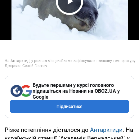
Play Video
Будьте першими у курсі головного —
підпишіться на Новини на OBOZ.UA у
Google
Підписатися
Різке потепління дісталося до
Антарктиди
. На
українській станції "Академік Вернадський" у