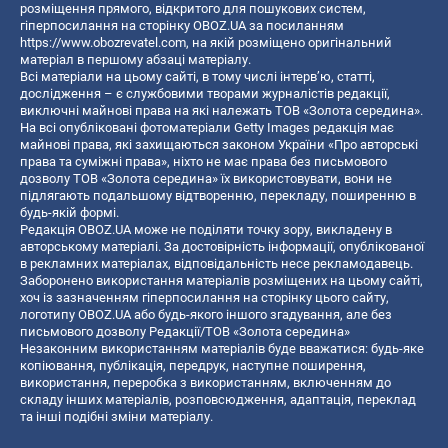
розміщення прямого, відкритого для пошукових систем,
гіперпосилання на сторінку OBOZ.UA за посиланням
https://www.obozrevatel.com
, на якій розміщено оригінальний
матеріал в першому абзаці матеріалу.
Всі матеріали на цьому сайті, в тому числі інтерв’ю, статті,
дослідження – є службовими творами журналістів редакції,
виключні майнові права на які належать ТОВ «Золота середина».
На всі опубліковані фотоматеріали Getty Images редакція має
майнові права, які захищаються законом України «Про авторські
права та суміжні права», ніхто не має права без письмового
дозволу ТОВ «Золота середина» їх використовувати, вони не
підлягають подальшому відтворенню, перекладу, поширенню в
будь-якій формі.
Редакція OBOZ.UA може не поділяти точку зору, викладену в
авторському матеріалі. За достовірність інформації, опублікованої
в рекламних матеріалах, відповідальність несе рекламодавець.
Заборонено використання матеріалів розміщених на цьому сайті,
хоч із зазначенням гіперпосилання на сторінку цього сайту,
логотипу OBOZ.UA або будь-якого іншого згадування, але без
письмового дозволу Редакції/ТОВ «Золота середина»
Незаконним використанням матеріалів буде вважатися: будь-яке
копiювання, публiкацiя, передрук, наступне поширення,
використання, переробка з використанням, включенням до
складу інших матеріалів, розповсюдження, адаптація, переклад
та інші подібні зміни матеріалу.