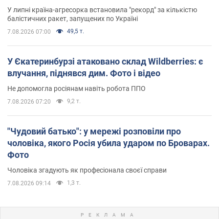
У липні країна-агресорка встановила "рекорд" за кількістю
балістичних ракет, запущених по Україні
49,5 т.
7.08.2026 07:00
У Єкатеринбурзі атаковано склад Wildberries: є
влучання, піднявся дим. Фото і відео
Не допомогла росіянам навіть робота ППО
9,2 т.
7.08.2026 07:20
"Чудовий батько": у мережі розповіли про
чоловіка, якого Росія убила ударом по Броварах.
Фото
Чоловіка згадують як професіонала своєї справи
1,3 т.
7.08.2026 09:14