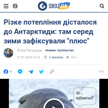
Різке потепління дісталося
до Антарктиди: там серед
зими зафіксували "плюс"
Лілія Рагуцька
Новини. Суспільство
21.07.2024 16:13
2 хвилини
5,0 т.
9
РУС