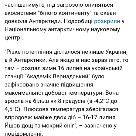
частішатимуть, під загрозою опиняться
екосистеми "білого континенту" та океан
довкола Антарктиди. Подробиці
розкрили
у
Національному антарктичному науковому
центрі.
"Різке потепління дісталося не лише України,
а й Антарктики. Але якщо в нас зараз літо, то
там – розпал зими.16 липня на українській
станції "Академік Вернадський" було
зафіксовано значне підвищення
максимальної добової температури. Вона
зросла на більш як 8 градусів (з -4,2°С до
4,5°С). Плюсова температура зберігалася
впродовж майже двох діб – 16-17 липня.
Йшов дощ та мокрий сніг", – зазначено у
повідомленні.