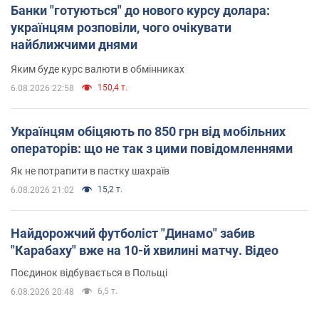
Банки "готуються" до нового курсу долара:
українцям розповіли, чого очікувати
найближчими днями
Яким буде курс валюти в обмінниках
150,4 т.
6.08.2026 22:58
Українцям обіцяють по 850 грн від мобільних
операторів: що не так з цими повідомленнями
Як не потрапити в пастку шахраїв
15,2 т.
6.08.2026 21:02
Найдорожчий футболіст "Динамо" забив
"Карабаху" вже на 10-й хвилині матчу. Відео
Поєдинок відбувається в Польщі
6,5 т.
6.08.2026 20:48