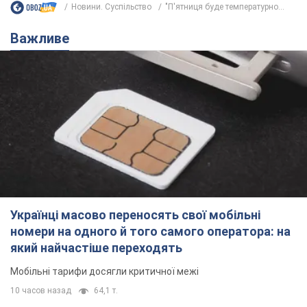
Українці масово переносять свої мобільні
номери на одного й того самого оператора: на
який найчастіше переходять
Мобільні тарифи досягли критичної межі
10 часов назад
64,1 т.
Українців планують виселяти з
квартир: "слуга народу" розповіла,
хто ухвалюватиме рішення про
знесення будинків
Чому хочуть зносити оселі українців
11 часов назад
58,5 т.