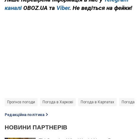
каналі
OBOZ.UA та
Viber
. Не ведіться на фейки!
Прогноз погоди
Погода в Харкові
Погода в Карпатах
Погода в 
Редакційна політика