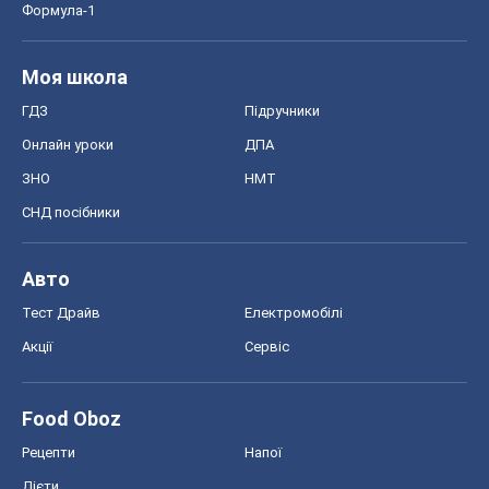
Авто
Тест Драйв
Електромобілі
Акції
Сервіс
Food Oboz
Рецепти
Напої
Дієти
Економіка
Ринки та компанії
Макроекономіка
MedOboz
Новини медицини
MAMACLUB