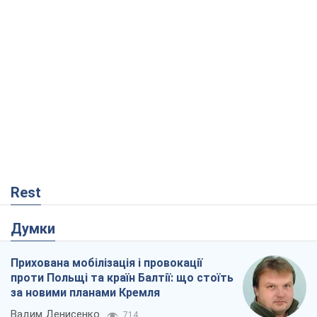
Rest
Думки
Прихована мобілізація і провокації
проти Польщі та країн Балтії: що стоїть
за новими планами Кремля
Вадим Денисенко
714
Український парадокс, або Чому у
Путіна нічого не вийшло з Україною
Віталій Портников
20,9 т.
РФ, каже турецьке МЗС, завдасть по