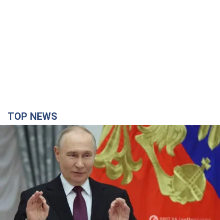
TOP NEWS
Путін не готовий завершувати війну: дві карти
Кремля, які потрібно вибити, щоб змінити його
думку. Інтерв’ю з Веселовським
Без зміни російських розрахунків швидкого завершення війни
не буде
3 часа назад
23,3 т.