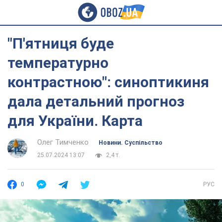
"П'ятниця буде
температурно
контрастною": синоптикиня
дала детальний прогноз
для України. Карта
Олег Тимченко
Новини. Суспільство
25.07.2024 13:07
2,4 т.
0
РУС