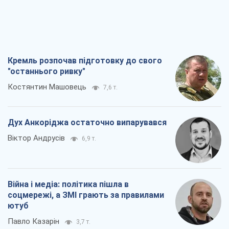
Дух Анкоріджа остаточно випарувався
Віктор Андрусів
6,9 т.
Війна і медіа: політика пішла в
соцмережі, а ЗМІ грають за правилами
ютуб
Павло Казарін
3,7 т.
У полоні власних міфів: як
Костянтинівка стала головною
ідеологічною пасткою для російських
окупантів
Дмитро Снєгирьов
7,4 т.
Всі думки