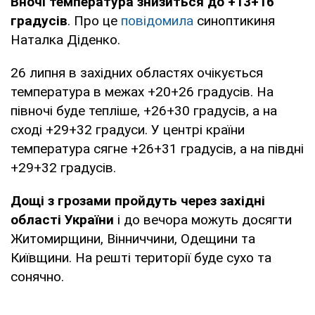
Вночі температура знизиться до +13+16
градусів
. Про це
повідомила
синоптикиня
Наталка Діденко.
26 липня в західних областях очікується
температура в межах +20+26 градусів. На
півночі буде тепліше, +26+30 градусів, а на
сході +29+32 градуси. У центрі країни
температура сягне +26+31 градусів, а на півдні
+29+32 градусів.
Дощі з грозами пройдуть через західні
області України
і до вечора можуть досягти
Житомирщини, Вінниччини, Одещини та
Київщини. На решті території буде сухо та
сонячно.