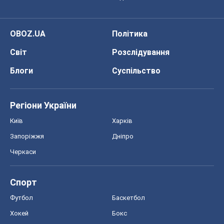
Регіони України
Київ
Харків
Запоріжжя
Дніпро
Черкаси
Спорт
Футбол
Баскетбол
Хокей
Бокс
Формула-1
Моя школа
ГДЗ
Підручники
Онлайн уроки
ДПА
ЗНО
НМТ
СНД посібники