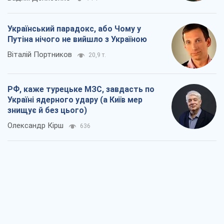
Україні ядерного удару (а Київ мер
знищує й без цього)
Олександр Кірш
636
Кремль розпочав підготовку до свого
"останнього ривку"
Костянтин Машовець
7,6 т.