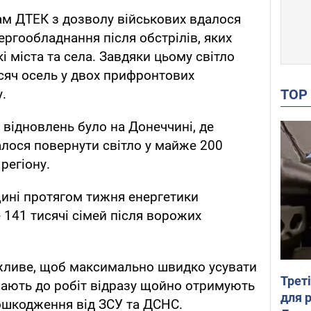
кам ДТЕК з дозволу військових вдалося
ергообладнання після обстрілів, яких
і міста та села. Завдяки цьому світло
сяч осель у двох прифронтових
TO
.
 відновлень було на Донеччині, де
лося повернути світло у майже 200
регіону.
ині протягом тижня енергетики
141 тисячі сімей після ворожих
жливе, щоб максимально швидко усувати
Трет
ають до робіт відразу щойно отримують
для 
пошкодження від ЗСУ та ДСНС.