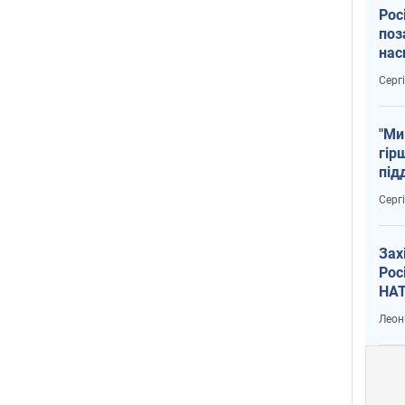
Рос
поз
нас
тем
Серг
"Ми
гір
під
рак
Серг
Зах
Рос
НАТ
Леон