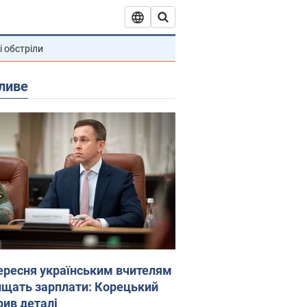
і обстріли
ливе
вересня українським вчителям
ищать зарплати: Корецький
рив деталі