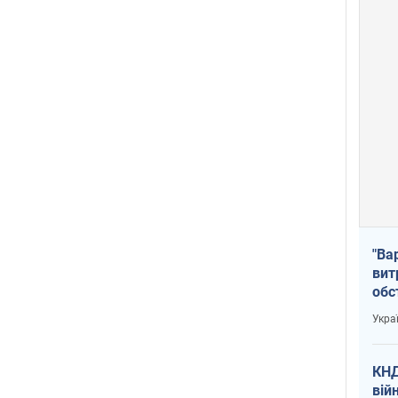
"Ва
вит
обс
вря
Укра
офі
КНД
вій