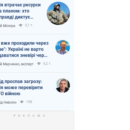
ія втрачає ресурси
а планом: хто
правді диктує
п війни
5,1 т.
ій Місюра
 вже проходили через
ше": Україні не варто
даватися зневірі через
етний терор
6,2 т.
ій Марченко, експерт
ід проспав загрозу:
ія може перевірити
О війною
108
ід Невзлін