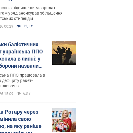
асно з підвищенням зарплат
гам уряд анонсував збільшення
тських стипендій
12,1 т.
26 00:29
ьки балістичних
т українська ППО
опила в липні: у
борони назвали
у
нська ППО працювала в
 дефіциту ракет-
оплювачів
6,3 т.
26 15:09
ка Ротару через
змінила свою
ю, на яку раніше