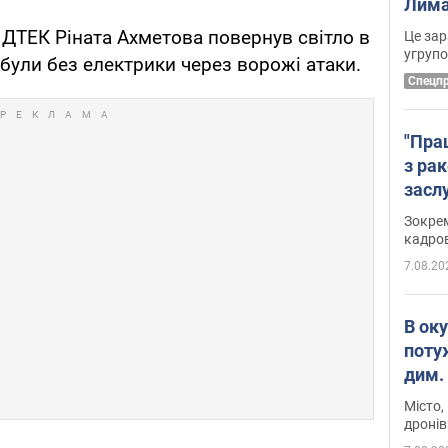
Лима
диск
 ДТЕК Ріната Ахметова повернув світло в
Це зар
угруп
 були без електрики через ворожі атаки.
Cпецп
"Пра
з ра
засл
анон
Зокрем
кадров
7.08.20
В ок
поту
дим. 
Місто,
дронів