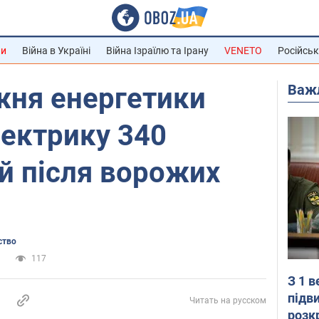
ни
Війна в Україні
Війна Ізраїлю та Ірану
VENETO
Російськ
Важ
жня енергетики
ектрику 340
й після ворожих
ство
а
117
З 1 
підв
Читать на русском
розк