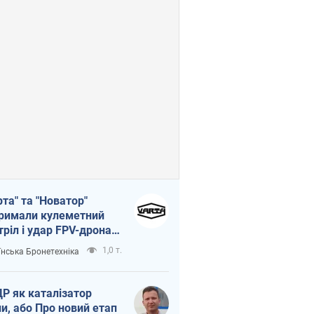
рта" та "Новатор"
римали кулеметний
тріл і удар FPV-дрона,
тувавши життя
1,0 т.
їнська Бронетехніка
церу ЗСУ
Р як каталізатор
ни, або Про новий етап