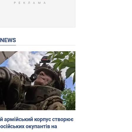
P NEWS
ій армійський корпус створює
російських окупантів на