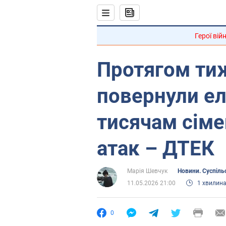
Герої вій
Протягом ти
повернули ел
тисячам сіме
атак – ДТЕК
Марія Шевчук
Новини. Суспіль
11.05.2026 21:00
1 хвилин
0