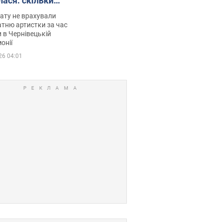
лася: скільки
мувала співачка
ату не врахували
тню артистки за час
 в Чернівецькій
онії
26 04:01