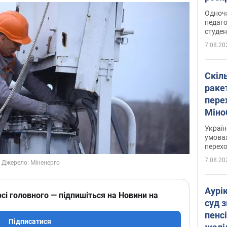
Одноч
педаго
студен
7.08.20
Скіл
раке
перех
Міно
цифр
Украї
умовах
перех
7.08.20
Аурі
сі головного — підпишіться на Новини на
суд 
пенсі
Підписатися