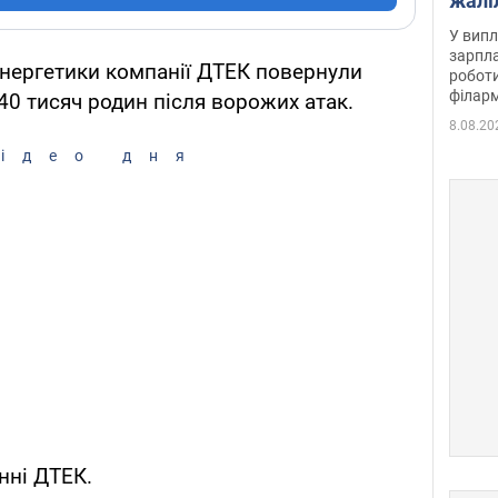
жалі
отри
У випл
зарпла
нергетики компанії ДТЕК повернули
роботи
філарм
40 тисяч родин після ворожих атак.
8.08.20
ідео дня
нні ДТЕК.