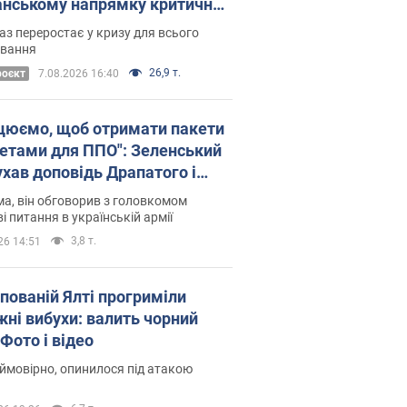
нському напрямку критичний
омфорт: як це вдалося
аз переростає у кризу для всього
овання
26,9 т.
роєкт
7.08.2026 16:40
цюємо, щоб отримати пакети
кетами для ППО": Зеленський
ухав доповідь Драпатого і
сував нові кроки
а, він обговорив з головкомом
і питання в українській армії
3,8 т.
26 14:51
упованій Ялті прогриміли
жні вибухи: валить чорний
Фото і відео
 ймовірно, опинилося під атакою