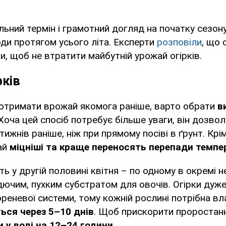
ьний термін і грамотний догляд на початку сезон
лоди протягом усього літа. Експерти
розповіли
, що 
и, щоб не втратити майбутній урожай огірків.
рків
 отримати врожай якомога раніше, варто обрати
в
 Хоча цей спосіб потребує більше уваги, він дозво
 тижнів раніше, ніж при прямому посіві в ґрунт. Крім
ай
міцніші та краще переносять перепади темпе
ть у другій половині квітня – по одному в окремі 
дючим, пухким субстратом для овочів. Огірки дуже
еневої системи, тому кожній рослині потрібна вла
ься через 5–10 днів
. Щоб прискорити проростанн
 у воді на 12–24 години.