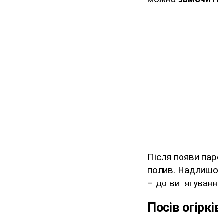
Після появи пар
полив. Надлишок
– до витягування
Посів огіркі