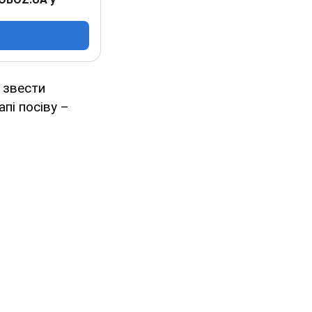
 звести
пі посіву –