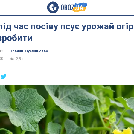
ід час посіву псує урожай огір
зробити
нт
Новини. Суспільство
00
2,9 т.