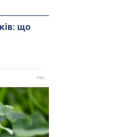
ків: що
РУС