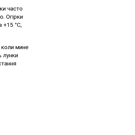
ики часто
о. Огірки
 +15 °C,
 коли мине
ь лунки
стання