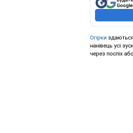
Google
Огірки
здаються 
нанівець усі зу
через поспіх аб