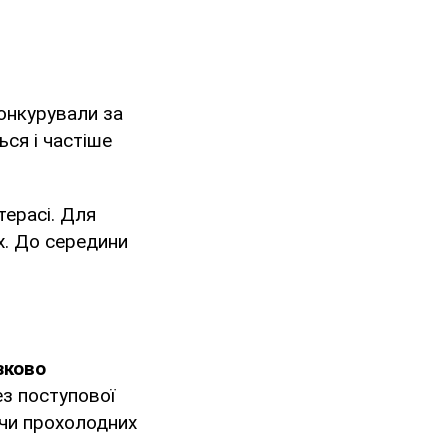
онкурували за
ся і частіше
терасі. Для
х. До середини
зково
ез поступової
 чи прохолодних