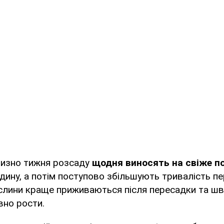
изно тижня розсаду
щодня виносять на свіже п
одину, а потім поступово збільшують тривалість п
рослини краще приживаються після пересадки та ш
вно рости.