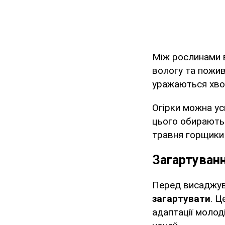
Між рослинами 
вологу та пожив
уражаються хво
Огірки можна ус
цього обирають
травня горщики 
Загартуванн
Перед висаджув
загартувати
. Ц
адаптації молод