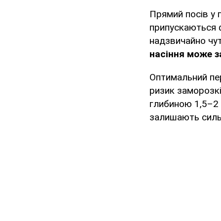
Прямий посів у 
припускаються ф
надзвичайно чут
насіння може з
Оптимальний пер
ризик заморозкі
глибиною 1,5–2 
залишають силь