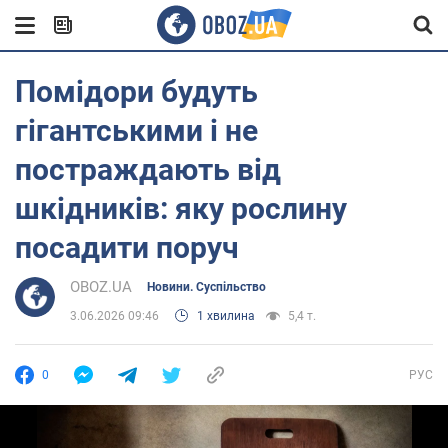
Помідори будуть
гігантськими і не
постраждають від
шкідників: яку рослину
посадити поруч
OBOZ.UA
Новини. Суспільство
3.06.2026 09:46
1 хвилина
5,4 т.
0
РУС