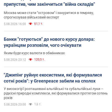
припустив, чим закінчиться "війна складів"
Москва може стати "островом" і зануритися в темряву,
спрогнозував військовий експерт
61,1 т.
5.08.2026 16:00
Банки "готуються" до нового курсу долара:
українцям розповіли, чого очікувати
Яким буде курс валюти в обмінниках
120,5 т.
5.08.2026 23:12
"Джипінг руйнує екосистеми, які формувалися
сотні років": у Greenpeace забили на сполох
У високогір'ї розташовані альпійські та субальпійські луки –
рідкісні природні комплекси, які формувалися протягом сотень
років
1,6 т.
5.08.2026 23:00