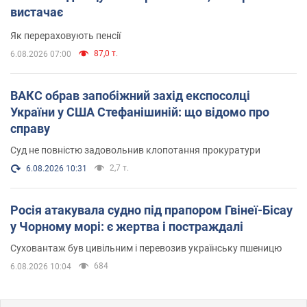
вистачає
Як перераховують пенсії
87,0 т.
6.08.2026 07:00
ВАКС обрав запобіжний захід експосолці
України у США Стефанішиній: що відомо про
справу
Суд не повністю задовольнив клопотання прокуратури
2,7 т.
6.08.2026 10:31
Росія атакувала судно під прапором Гвінеї-Бісау
у Чорному морі: є жертва і постраждалі
Суховантаж був цивільним і перевозив українську пшеницю
684
6.08.2026 10:04