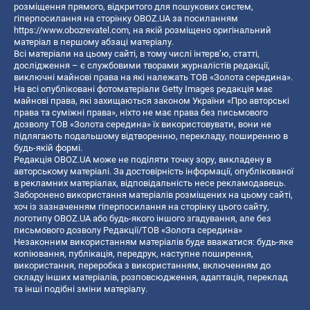
розміщення прямого, відкритого для пошукових систем,
гіперпосилання на сторінку OBOZ.UA за посиланням
https://www.obozrevatel.com
, на якій розміщено оригінальний
матеріал в першому абзаці матеріалу.
Всі матеріали на цьому сайті, в тому числі інтерв’ю, статті,
дослідження – є службовими творами журналістів редакції,
виключні майнові права на які належать ТОВ «Золота середина».
На всі опубліковані фотоматеріали Getty Images редакція має
майнові права, які захищаються законом України «Про авторські
права та суміжні права», ніхто не має права без письмового
дозволу ТОВ «Золота середина» їх використовувати, вони не
підлягають подальшому відтворенню, перекладу, поширенню в
будь-якій формі.
Редакція OBOZ.UA може не поділяти точку зору, викладену в
авторському матеріалі. За достовірність інформації, опублікованої
в рекламних матеріалах, відповідальність несе рекламодавець.
Заборонено використання матеріалів розміщених на цьому сайті,
хоч із зазначенням гіперпосилання на сторінку цього сайту,
логотипу OBOZ.UA або будь-якого іншого згадування, але без
письмового дозволу Редакції/ТОВ «Золота середина»
Незаконним використанням матеріалів буде вважатися: будь-яке
копiювання, публiкацiя, передрук, наступне поширення,
використання, переробка з використанням, включенням до
складу інших матеріалів, розповсюдження, адаптація, переклад
та інші подібні зміни матеріалу.