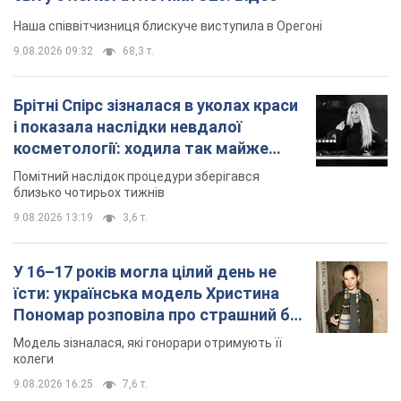
Наша співвітчизниця блискуче виступила в Орегоні
9.08.2026 09:32
68,3 т.
Брітні Спірс зізналася в уколах краси
і показала наслідки невдалої
косметології: ходила так майже
місяць
Помітний наслідок процедури зберігався
близько чотирьох тижнів
9.08.2026 13:19
3,6 т.
У 16–17 років могла цілий день не
їсти: українська модель Христина
Пономар розповіла про страшний бік
модельної кар’єри
Модель зізналася, які гонорари отримують її
колеги
9.08.2026 16:25
7,6 т.