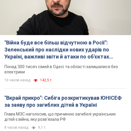
"Війна буде все більш відчутною в Росії":
Зеленський про наслідки нових ударів по
Україні, важливі звіти й атаки по об'єктах
ворога. Відео
Понад 300 тисяч сімей в Одесі та області залишалися без
електрики
10 часов назад
142,5 т.
"Вкрай прикро": Сибіга розкритикував ЮНІСЕФ
за заяву про загиблих дітей в Україні
Глава МЗС наголосив, що причиною загибелі українських
дітей є війна, яку розв'язала РФ
8 часов назад
9,1 т.