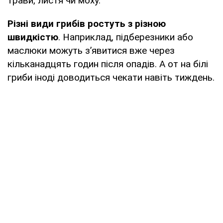
трави, листя чи моху.
Різні види грибів ростуть з різною
швидкістю
. Наприклад, підберезники або
маслюки можуть з’явитися вже через
кільканадцять годин після опадів. А от на білі
гриби іноді доводиться чекати навіть тиждень.