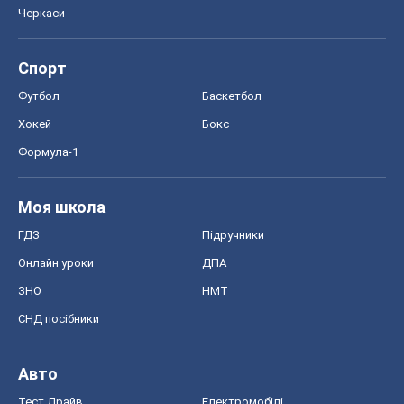
Черкаси
Спорт
Футбол
Баскетбол
Хокей
Бокс
Формула-1
Моя школа
ГДЗ
Підручники
Онлайн уроки
ДПА
ЗНО
НМТ
СНД посібники
Авто
Тест Драйв
Електромобілі