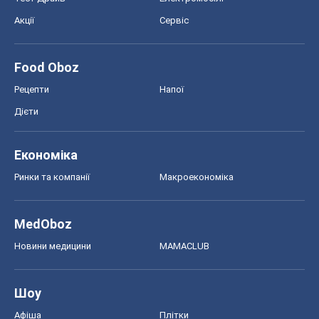
Акції
Сервіс
Food Oboz
Рецепти
Напої
Дієти
Економіка
Ринки та компанії
Макроекономіка
MedOboz
Новини медицини
MAMACLUB
Шоу
Афіша
Плітки