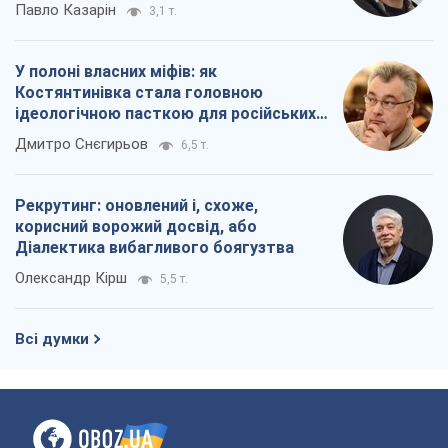
Павло Казарін
3,1 т.
У полоні власних міфів: як
Костянтинівка стала головною
ідеологічною пасткою для російських
окупантів
Дмитро Снєгирьов
6,5 т.
Рекрутинг: оновлений і, схоже,
корисний ворожий досвід, або
Діалектика вибагливого боягузтва
Олександр Кірш
5,5 т.
Всі думки