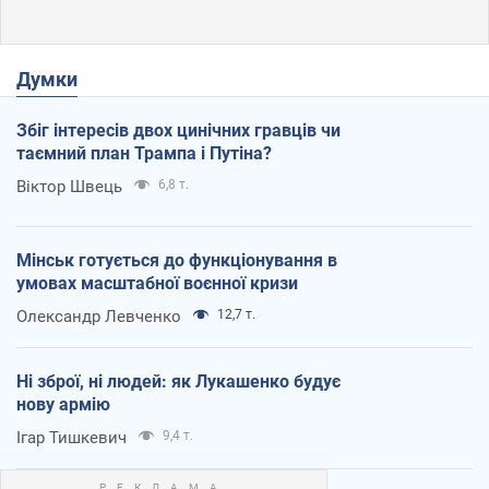
Думки
Збіг інтересів двох цинічних гравців чи
таємний план Трампа і Путіна?
Віктор Швець
6,8 т.
Мінськ готується до функціонування в
умовах масштабної воєнної кризи
Олександр Левченко
12,7 т.
Ні зброї, ні людей: як Лукашенко будує
нову армію
Ігар Тишкевич
9,4 т.