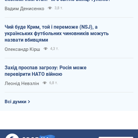
Вадим Денисенко
3,8 т.
Чий буде Крим, той і переможе (NSJ), а
українських футбольних чиновників можуть
назвати вбивцями
Олександр Кірш
4,3 т.
Захід проспав загрозу: Росія може
перевірити НАТО війною
Леонід Невзлін
6,8 т.
Всі думки