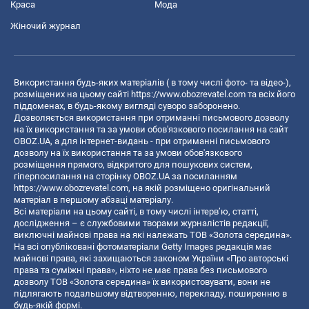
Краса
Мода
Жіночий журнал
Використання будь-яких матеріалів ( в тому числі фото- та відео-),
розміщених на цьому сайті
https://www.obozrevatel.com
та всіх його
піддоменах, в будь-якому вигляді суворо заборонено.
Дозволяється використання при отриманні письмового дозволу
на їх використання та за умови обов'язкового посилання на сайт
OBOZ.UA, а для інтернет-видань - при отриманні письмового
дозволу на їх використання та за умови обов'язкового
розміщення прямого, відкритого для пошукових систем,
гіперпосилання на сторінку OBOZ.UA за посиланням
https://www.obozrevatel.com
, на якій розміщено оригінальний
матеріал в першому абзаці матеріалу.
Всі матеріали на цьому сайті, в тому числі інтерв’ю, статті,
дослідження – є службовими творами журналістів редакції,
виключні майнові права на які належать ТОВ «Золота середина».
На всі опубліковані фотоматеріали Getty Images редакція має
майнові права, які захищаються законом України «Про авторські
права та суміжні права», ніхто не має права без письмового
дозволу ТОВ «Золота середина» їх використовувати, вони не
підлягають подальшому відтворенню, перекладу, поширенню в
будь-якій формі.