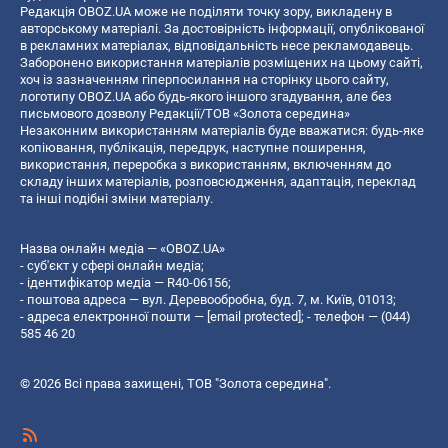
Редакція OBOZ.UA може не поділяти точку зору, викладену в
авторському матеріалі. За достовірність інформації, опублікованої
в рекламних матеріалах, відповідальність несе рекламодавець.
Заборонено використання матеріалів розміщених на цьому сайті,
хоч із зазначенням гіперпосилання на сторінку цього сайту,
логотипу OBOZ.UA або будь-якого іншого згадування, але без
письмового дозволу Редакції/ТОВ «Золота середина»
Незаконним використанням матеріалів буде вважатися: будь-яке
копiювання, публiкацiя, передрук, наступне поширення,
використання, переробка з використанням, включенням до
складу інших матеріалів, розповсюдження, адаптація, переклад
та інші подібні зміни матеріалу.
Назва онлайн медіа — «OBOZ.UA»
- суб'єкт у сфері онлайн медіа;
- ідентифікатор медіа — R40-06156;
- поштова адреса — вул. Деревообробна, буд. 7, м. Київ, 01013;
- адреса електронної пошти —
[email protected]
; - телефон — (044)
585 46 20
© 2026 Всі права захищені, ТОВ "Золота середина".