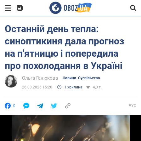
Останній день тепла:
синоптикиня дала прогноз
на п'ятницю і попередила
про похолодання в Україні
Ольга Ганюкова
Новини. Суспільство
26.03.2026 15:20
1 хвилина
4,0 т.
0
РУС