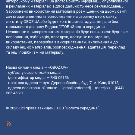
авторському матеріалі. За достовірність інформації, опублікованої
в рекламних матеріалах, відповідальність несе рекламодавець.
Заборонено використання матеріалів розміщених на цьому сайті,
хоч із зазначенням гіперпосилання на сторінку цього сайту,
логотипу OBOZ.UA або будь-якого іншого згадування, але без
письмового дозволу Редакції/ТОВ «Золота середина»
Незаконним використанням матеріалів буде вважатися: будь-яке
копiювання, публiкацiя, передрук, наступне поширення,
використання, переробка з використанням, включенням до
складу інших матеріалів, розповсюдження, адаптація, переклад
та інші подібні зміни матеріалу.
Назва онлайн медіа — «OBOZ.UA»
- суб'єкт у сфері онлайн медіа;
- ідентифікатор медіа — R40-06156;
- поштова адреса — вул. Деревообробна, буд. 7, м. Київ, 01013;
- адреса електронної пошти —
[email protected]
; - телефон — (044)
585 46 20
© 2026 Всі права захищені, ТОВ "Золота середина".