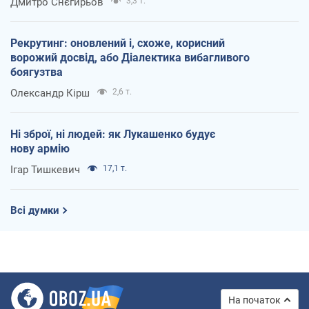
Дмитро Снєгирьов
3,3 т.
Рекрутинг: оновлений і, схоже, корисний
ворожий досвід, або Діалектика вибагливого
боягузтва
Олександр Кірш
2,6 т.
Ні зброї, ні людей: як Лукашенко будує
нову армію
Ігар Тишкевич
17,1 т.
Всі думки
На початок