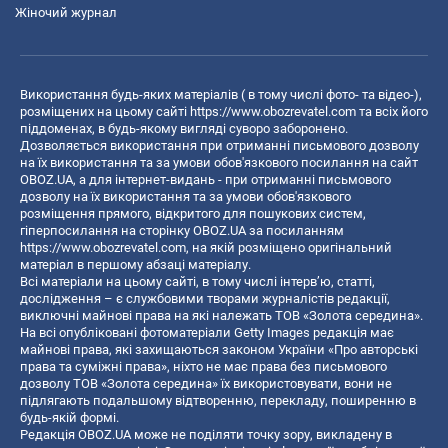
Жіночий журнал
Використання будь-яких матеріалів ( в тому числі фото- та відео-),
розміщених на цьому сайті
https://www.obozrevatel.com
та всіх його
піддоменах, в будь-якому вигляді суворо заборонено.
Дозволяється використання при отриманні письмового дозволу
на їх використання та за умови обов'язкового посилання на сайт
OBOZ.UA, а для інтернет-видань - при отриманні письмового
дозволу на їх використання та за умови обов'язкового
розміщення прямого, відкритого для пошукових систем,
гіперпосилання на сторінку OBOZ.UA за посиланням
https://www.obozrevatel.com
, на якій розміщено оригінальний
матеріал в першому абзаці матеріалу.
Всі матеріали на цьому сайті, в тому числі інтерв’ю, статті,
дослідження – є службовими творами журналістів редакції,
виключні майнові права на які належать ТОВ «Золота середина».
На всі опубліковані фотоматеріали Getty Images редакція має
майнові права, які захищаються законом України «Про авторські
права та суміжні права», ніхто не має права без письмового
дозволу ТОВ «Золота середина» їх використовувати, вони не
підлягають подальшому відтворенню, перекладу, поширенню в
будь-якій формі.
Редакція OBOZ.UA може не поділяти точку зору, викладену в