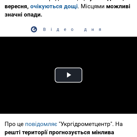
вересня,
очікуються дощі
. Місцями
можливі
значні опади.
Відео дня
Play Video
Про це
повідомляє
"Укргідрометцентр". На
решті території прогнозується мінлива