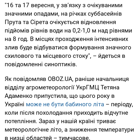
"16 та 17 вересня, у зв’язку з очікуваними
значними опадами, на річках суббасейнів
Прута та Сірета очікується відновлення
підйомів рівнів води на 0,2-1,0 м над рівнями
на 8 год. В місцях проходження інтенсивних
злив буде відбуватися формування значного
схилового та місцевого стоку", – йдеться в
повідомленні синоптиків.
Як повідомляв OBOZ.UA, раніше начальниця
відділу агрометеорології УкрГМЦ Тетяна
Адаменко припустила, що цього року в
Україні
може не бути бабиного літа
– періоду,
коли після похолодання приходить відчутне
потепління. Зараз у нашій країні триває
метеорологічне літо, а зниження температури
в низці областей – тимчасове.