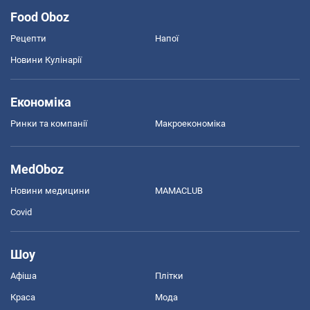
Food Oboz
Рецепти
Напої
Новини Кулінарії
Економіка
Ринки та компанії
Макроекономіка
MedOboz
Новини медицини
MAMACLUB
Covid
Шоу
Афіша
Плітки
Краса
Мода