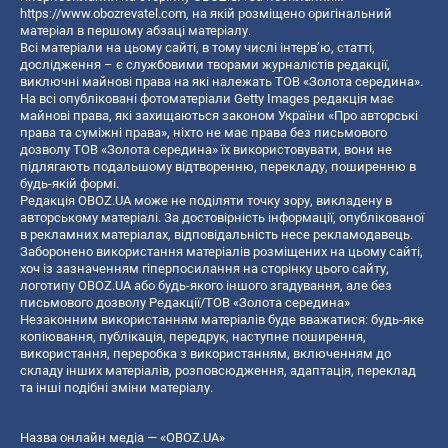
https://www.obozrevatel.com
, на якій розміщено оригінальний
матеріал в першому абзаці матеріалу.
Всі матеріали на цьому сайті, в тому числі інтерв’ю, статті,
дослідження – є службовими творами журналістів редакції,
виключні майнові права на які належать ТОВ «Золота середина».
На всі опубліковані фотоматеріали Getty Images редакція має
майнові права, які захищаються законом України «Про авторські
права та суміжні права», ніхто не має права без письмового
дозволу ТОВ «Золота середина» їх використовувати, вони не
підлягають подальшому відтворенню, перекладу, поширенню в
будь-якій формі.
Редакція OBOZ.UA може не поділяти точку зору, викладену в
авторському матеріалі. За достовірність інформації, опублікованої
в рекламних матеріалах, відповідальність несе рекламодавець.
Заборонено використання матеріалів розміщених на цьому сайті,
хоч із зазначенням гіперпосилання на сторінку цього сайту,
логотипу OBOZ.UA або будь-якого іншого згадування, але без
письмового дозволу Редакції/ТОВ «Золота середина»
Незаконним використанням матеріалів буде вважатися: будь-яке
копiювання, публiкацiя, передрук, наступне поширення,
використання, переробка з використанням, включенням до
складу інших матеріалів, розповсюдження, адаптація, переклад
та інші подібні зміни матеріалу.
Назва онлайн медіа — «OBOZ.UA»