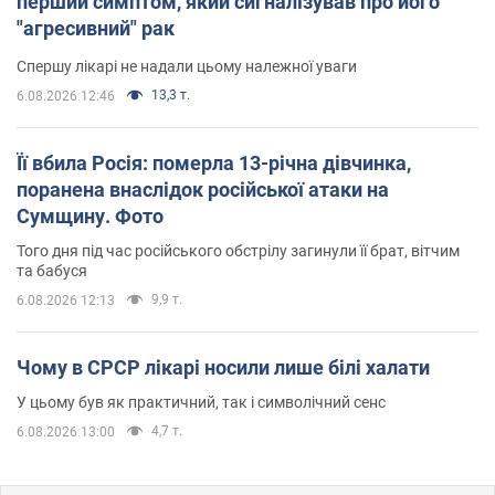
перший симптом, який сигналізував про його
"агресивний" рак
Спершу лікарі не надали цьому належної уваги
13,3 т.
6.08.2026 12:46
Її вбила Росія: померла 13-річна дівчинка,
поранена внаслідок російської атаки на
Сумщину. Фото
Того дня під час російського обстрілу загинули її брат, вітчим
та бабуся
9,9 т.
6.08.2026 12:13
Чому в СРСР лікарі носили лише білі халати
У цьому був як практичний, так і символічний сенс
4,7 т.
6.08.2026 13:00