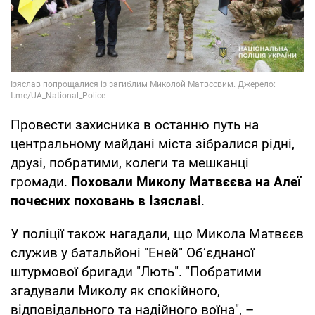
Провести захисника в останню путь на
центральному майдані міста зібралися рідні,
друзі, побратими, колеги та мешканці
громади.
Поховали Миколу Матвєєва на Алеї
почесних поховань в Ізяславі
.
У поліції також нагадали, що Микола Матвєєв
служив у батальйоні "Еней" Об’єднаної
штурмової бригади "Лють". "Побратими
згадували Миколу як спокійного,
відповідального та надійного воїна", –