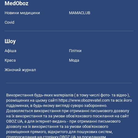
MedOboz
Новини медицини
MAMACLUB
Covid
Шоу
Афіша
Плітки
Краса
Мода
Жіночий журнал
Використання будь-яких матеріалів ( в тому числі фото- та відео-),
розміщених на цьому сайті
https://www.obozrevatel.com
та всіх його
піддоменах, в будь-якому вигляді суворо заборонено.
Дозволяється використання при отриманні письмового дозволу
на їх використання та за умови обов'язкового посилання на сайт
OBOZ.UA, а для інтернет-видань - при отриманні письмового
дозволу на їх використання та за умови обов'язкового
розміщення прямого, відкритого для пошукових систем,
гіперпосилання на сторінку OBOZ.UA за посиланням