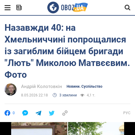
Назавжди 40: на
Хмельниччині попрощалися
із загиблим бійцем бригади
"Лють" Миколою Матвєєвим.
Фото
Андрій Колотовкін
Новини. Суспільство
8.05.2026 22:18
3 хвилини
4,1 т.
0
РУС