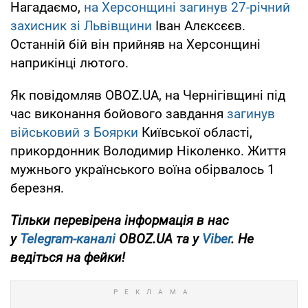
Нагадаємо,
на Херсонщині загинув 27-річний
захисник зі Львівщини
Іван Алєксєєв.
Останній бій він прийняв на Херсонщині
наприкінці лютого.
Як повідомляв OBOZ.UA, на Чернігівщині під
час виконання бойового завдання
загинув
військовий з Боярки
Київської області,
прикордонник Володимир Ніколенко. Життя
мужнього українського воїна обірвалось 1
березня.
Тільки перевірена інформація в нас
у
Telegram-каналі
OBOZ.UA та у
Viber
. Не
ведіться на фейки!