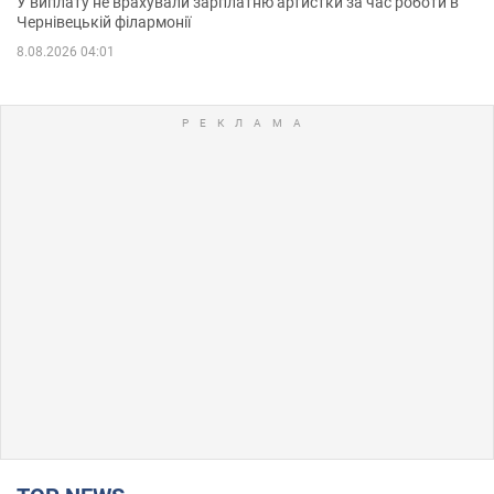
У виплату не врахували зарплатню артистки за час роботи в
Чернівецькій філармонії
8.08.2026 04:01