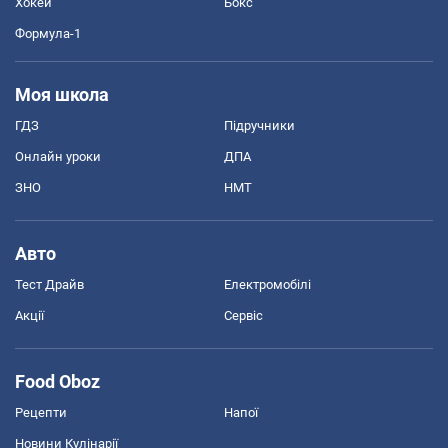
Хокей
Бокс
Формула-1
Моя школа
ГДЗ
Підручники
Онлайн уроки
ДПА
ЗНО
НМТ
Авто
Тест Драйв
Електромобілі
Акції
Сервіс
Food Oboz
Рецепти
Напої
Новини Кулінарії