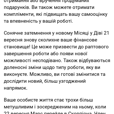
отримання або вручення продуманих
подарунків. Ви також можете отримати
компліменти, які підвищать вашу самооцінку
та впевненість у вашій роботі.
Сонячне затемнення у новому Місяці у Діві 21
вересня знову сколихне ваше фінансове
становище! Це може призвести до раптового
завершення роботи або появи нової
можливості несподівано. Також відбуваються
доленосні зміни щодо типу роботи, яку ви
виконуєте. Можливо, ви готові змінитися та
дослідити новий, більш узгоджений
напрямок.
Ваше особисте життя стає трохи більш
метушливим і зосередженим на ньому, коли
22 вересня Марс перейде в Скорпіона. Член