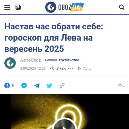
Настав час обрати себе:
гороскоп для Лева на
вересень 2025
AstroOboz
Новини. Суспільство
3.09.2025 12:53
3 хвилини
7,5 т.
0
РУС