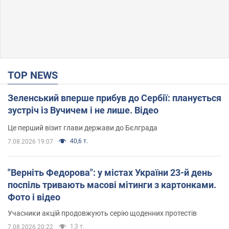
TOP NEWS
Зеленський вперше прибув до Сербії: планується
зустріч із Вучичем і не лише. Відео
Це перший візит глави держави до Бєлграда
40,6 т.
7.08.2026 19:07
"Верніть Федорова": у містах України 23-й день
поспіль тривають масові мітинги з картонками.
Фото і відео
Учасники акцій продовжують серію щоденних протестів
1,3 т.
7.08.2026 20:22