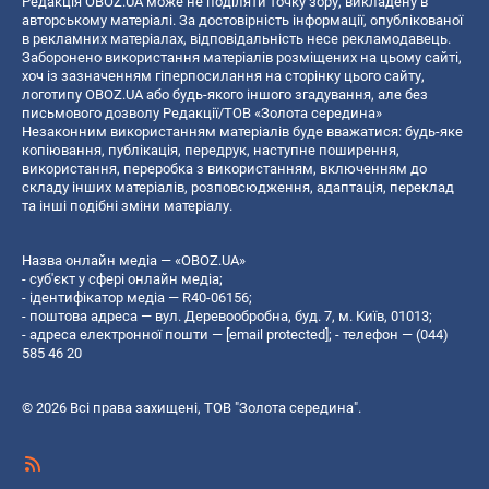
Редакція OBOZ.UA може не поділяти точку зору, викладену в
авторському матеріалі. За достовірність інформації, опублікованої
в рекламних матеріалах, відповідальність несе рекламодавець.
Заборонено використання матеріалів розміщених на цьому сайті,
хоч із зазначенням гіперпосилання на сторінку цього сайту,
логотипу OBOZ.UA або будь-якого іншого згадування, але без
письмового дозволу Редакції/ТОВ «Золота середина»
Незаконним використанням матеріалів буде вважатися: будь-яке
копiювання, публiкацiя, передрук, наступне поширення,
використання, переробка з використанням, включенням до
складу інших матеріалів, розповсюдження, адаптація, переклад
та інші подібні зміни матеріалу.
Назва онлайн медіа — «OBOZ.UA»
- суб'єкт у сфері онлайн медіа;
- ідентифікатор медіа — R40-06156;
- поштова адреса — вул. Деревообробна, буд. 7, м. Київ, 01013;
- адреса електронної пошти —
[email protected]
; - телефон — (044)
585 46 20
© 2026 Всі права захищені, ТОВ "Золота середина".