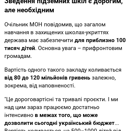
Зведення підземних шкіл є дорогим,
але необхідним
Очільник МОН повідомив, що загалом
навчання в захищених школах-укриттях
держава має забезпечити
для приблизно 100
тисяч дітей
. Основна увага – прифронтовим
громадам.
Вартість одного такого закладу коливається
від 80 до 120 мільйонів гривень
залежно,
зокрема, від наповненості.
"Це дороговартісні та тривалі проєкти. І ми
над цим зараз працюємо достатньо
інтенсивно
в межах того, що може
дозволити сьогодні український бюджет
...
Вартість коливається, на 500–1000 дітей від