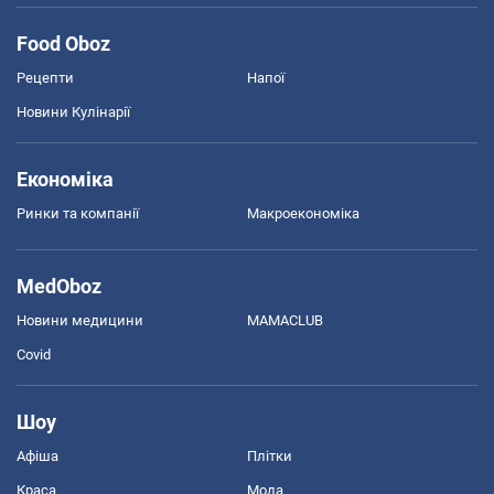
Food Oboz
Рецепти
Напої
Новини Кулінарії
Економіка
Ринки та компанії
Макроекономіка
MedOboz
Новини медицини
MAMACLUB
Covid
Шоу
Афіша
Плітки
Краса
Мода