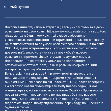
Жіночий журнал
Використання будь-яких матеріалів ( в тому числі фото- та відео-),
розміщених на цьому сайті
https://www.obozrevatel.com
та всіх його
піддоменах, в будь-якому вигляді суворо заборонено.
Дозволяється використання при отриманні письмового дозволу
на їх використання та за умови обов'язкового посилання на сайт
OBOZ.UA, а для інтернет-видань - при отриманні письмового
дозволу на їх використання та за умови обов'язкового
розміщення прямого, відкритого для пошукових систем,
гіперпосилання на сторінку OBOZ.UA за посиланням
https://www.obozrevatel.com
, на якій розміщено оригінальний
матеріал в першому абзаці матеріалу.
Всі матеріали на цьому сайті, в тому числі інтерв’ю, статті,
дослідження – є службовими творами журналістів редакції,
виключні майнові права на які належать ТОВ «Золота середина».
На всі опубліковані фотоматеріали Getty Images редакція має
майнові права, які захищаються законом України «Про авторські
права та суміжні права», ніхто не має права без письмового
дозволу ТОВ «Золота середина» їх використовувати, вони не
підлягають подальшому відтворенню, перекладу, поширенню в
будь-якій формі.