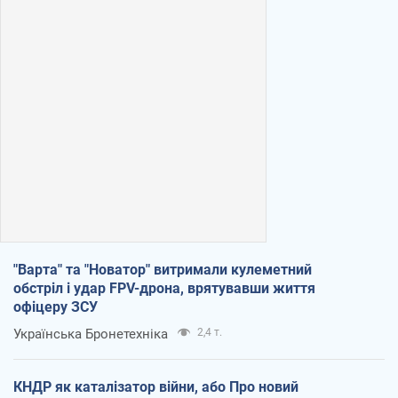
"Варта" та "Новатор" витримали кулеметний
обстріл і удар FPV-дрона, врятувавши життя
офіцеру ЗСУ
Українська Бронетехніка
2,4 т.
КНДР як каталізатор війни, або Про новий