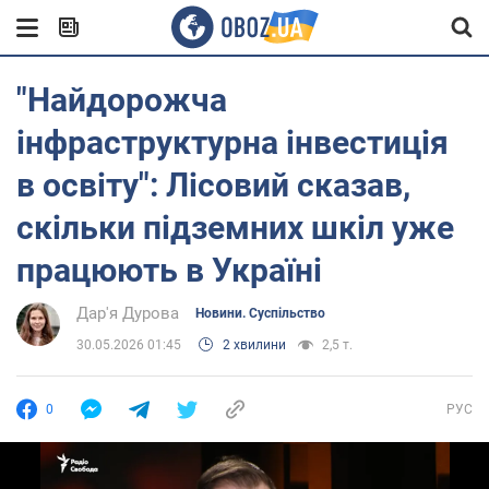
"Найдорожча
інфраструктурна інвестиція
в освіту": Лісовий сказав,
скільки підземних шкіл уже
працюють в Україні
Дар'я Дурова
Новини. Суспільство
30.05.2026 01:45
2 хвилини
2,5 т.
0
РУС