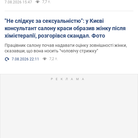
7,7 т.
7.08.2026 15:47
"Не слідкує за сексуальністю": у Києві
консультант салону краси образив жінку після
хімієтерапії, розгорівся скандал. Фото
Працівник салону почав надавати оцінку зовнішності жінки,
сказавши, що вона носить "чоловічу стрижку"
7,2 т.
7.08.2026 22:11