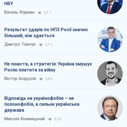
НБУ
Василь Фурман
2,1 т.
Результат ударів по НПЗ Росії значно
більший, ніж здається
Дмитро Томчук
2,1 т.
Не помста, а стратегія: Україна змушує
Росію платити за війну
Віктор Андрусів
3,0 т.
Відповідь на українофобію – не
полонофобія, а сильна українська
держава
Микола Княжицький
2,3 т.