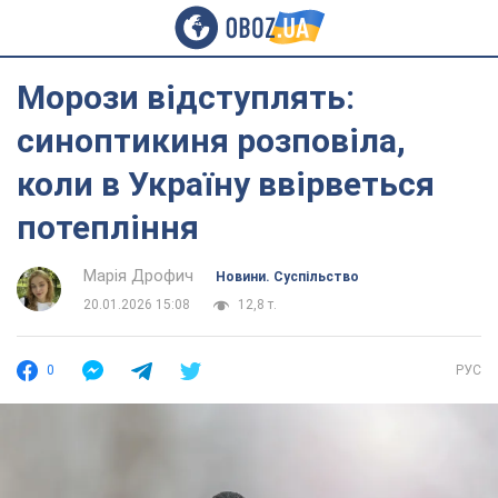
Морози відступлять:
синоптикиня розповіла,
коли в Україну ввірветься
потепління
Марія Дрофич
Новини. Суспільство
20.01.2026 15:08
12,8 т.
0
РУС