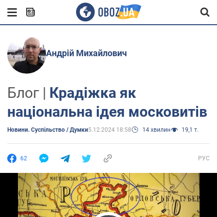
Андрій Михайлович
Блог |
Крадіжка як
національна ідея московитів
Новини. Суспільство / Думки
5.12.2024 18:58
14 хвилин
19,1 т.
62
РУС