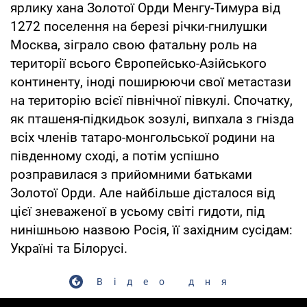
ярлику хана Золотої Орди Менгу-Тимура від
1272 поселення на березі річки-гнилушки
Москва, зіграло свою фатальну роль на
території всього Європейсько-Азійського
континенту, іноді поширюючи свої метастази
на територію всієї північної півкулі. Спочатку,
як пташеня-підкидьок зозулі, випхала з гнізда
всіх членів татаро-монгольської родини на
південному сході, а потім успішно
розправилася з прийомними батьками
Золотої Орди. Але найбільше дісталося від
цієї зневаженої в усьому світі гидоти, під
нинішньою назвою Росія, її західним сусідам:
Україні та Білорусі.
Відео дня