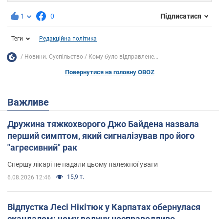
1
0
Підписатися
Теги
Редакційна політика
Новини. Суспільство
Кому було відправлене...
Повернутися на головну OBOZ
Важливе
Дружина тяжкохворого Джо Байдена назвала
перший симптом, який сигналізував про його
"агресивний" рак
Спершу лікарі не надали цьому належної уваги
15,9 т.
6.08.2026 12:46
Відпустка Лесі Нікітюк у Карпатах обернулася
скандалом: чому ведучу несправедливо