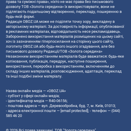
права та суміжні права», ніхто не має права без письмового
дозволу ТОВ «Золота середина» їх використовувати, вони не
підлягають подальшому відтворенню, перекладу, поширенню в
будь-якій формі.
Редакція OBOZ.UA може не поділяти точку зору, викладену в
авторському матеріалі. За достовірність інформації, опублікованої
в рекламних матеріалах, відповідальність несе рекламодавець.
Заборонено використання матеріалів розміщених на цьому сайті,
хоч із зазначенням гіперпосилання на сторінку цього сайту,
логотипу OBOZ.UA або будь-якого іншого згадування, але без
письмового дозволу Редакції/ТОВ «Золота середина»
Незаконним використанням матеріалів буде вважатися: будь-яке
копiювання, публiкацiя, передрук, наступне поширення,
використання, переробка з використанням, включенням до
складу інших матеріалів, розповсюдження, адаптація, переклад
та інші подібні зміни матеріалу.
Назва онлайн медіа — «OBOZ.UA»
- суб'єкт у сфері онлайн медіа;
- ідентифікатор медіа — R40-06156;
- поштова адреса — вул. Деревообробна, буд. 7, м. Київ, 01013;
- адреса електронної пошти —
[email protected]
; - телефон — (044)
585 46 20
© 2026 Всі права захищені, ТОВ "Золота середина".