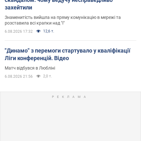
захейтили
Знаменитість вийшла на пряму комунікацію в мережі та
розставила всі крапки над "і"
12,6 т.
6.08.2026 17:32
"Динамо" з перемоги стартувало у кваліфікації
Ліги конференцій. Відео
Матч відбувся в Любліні
2,0 т.
6.08.2026 21:56