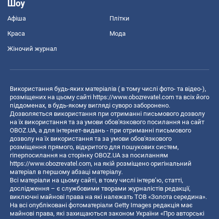
Шоу
Афіша
Плітки
Краса
Мода
Жіночий журнал
Використання будь-яких матеріалів ( в тому числі фото- та відео-),
розміщених на цьому сайті
https://www.obozrevatel.com
та всіх його
піддоменах, в будь-якому вигляді суворо заборонено.
Дозволяється використання при отриманні письмового дозволу
на їх використання та за умови обов'язкового посилання на сайт
OBOZ.UA, а для інтернет-видань - при отриманні письмового
дозволу на їх використання та за умови обов'язкового
розміщення прямого, відкритого для пошукових систем,
гіперпосилання на сторінку OBOZ.UA за посиланням
https://www.obozrevatel.com
, на якій розміщено оригінальний
матеріал в першому абзаці матеріалу.
Всі матеріали на цьому сайті, в тому числі інтерв’ю, статті,
дослідження – є службовими творами журналістів редакції,
виключні майнові права на які належать ТОВ «Золота середина».
На всі опубліковані фотоматеріали Getty Images редакція має
майнові права, які захищаються законом України «Про авторські