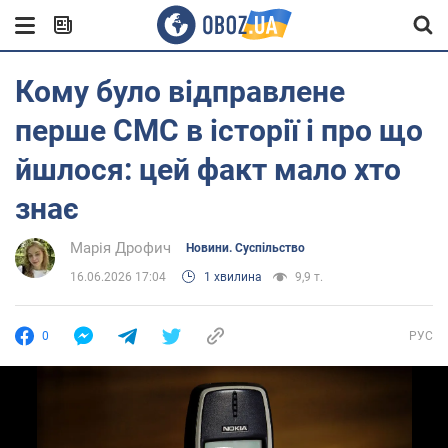
Кому було відправлене
перше СМС в історії і про що
йшлося: цей факт мало хто
знає
Марія Дрофич
Новини. Суспільство
16.06.2026 17:04
1 хвилина
9,9 т.
0
РУС