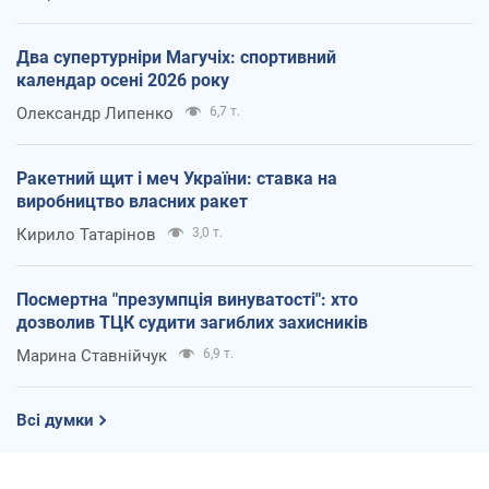
Два супертурніри Магучіх: спортивний
календар осені 2026 року
Олександр Липенко
6,7 т.
Ракетний щит і меч України: ставка на
виробництво власних ракет
Кирило Татарінов
3,0 т.
Посмертна "презумпція винуватості": хто
дозволив ТЦК судити загиблих захисників
Марина Ставнійчук
6,9 т.
Всі думки