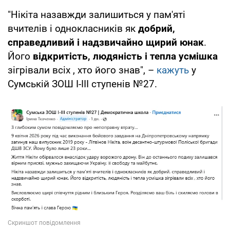
"Нікіта назавжди залишиться у пам'яті
вчителів і однокласників як
добрий,
справедливий і надзвичайно щирий юнак
.
Його
відкритість, людяність і тепла усмішка
зігрівали всіх , хто його знав", –
кажуть
у
Сумській ЗОШ I-III ступенів №27.