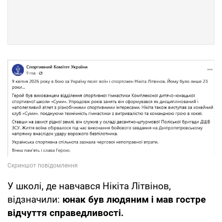
У школі, де навчався Нікіта Літвінов,
відзначили:
юнак був людяним і мав гостре
відчуття справедливості.