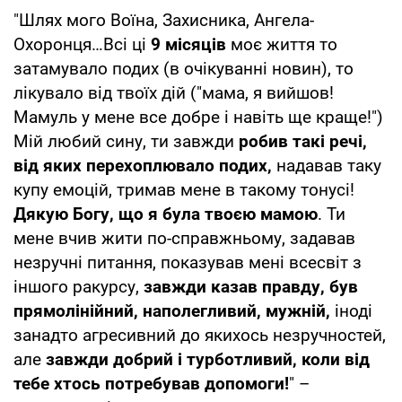
"Шлях мого Воїна, Захисника, Ангела-
Охоронця…Всі ці
9 місяців
моє життя то
затамувало подих (в очікуванні новин), то
лікувало від твоїх дій ("мама, я вийшов!
Мамуль у мене все добре і навіть ще краще!")
Мій любий сину, ти завжди
робив такі речі,
від яких перехоплювало подих,
надавав таку
купу емоцій, тримав мене в такому тонусі!
Дякую Богу, що я була твоєю мамою
. Ти
мене вчив жити по-справжньому, задавав
незручні питання, показував мені всесвіт з
іншого ракурсу,
завжди казав правду, був
прямолінійний, наполегливий, мужній,
іноді
занадто агресивний до якихось незручностей,
але
завжди добрий і турботливий, коли від
тебе хтось потребував допомоги!
" –