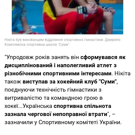
"Упродовж років занять він
сформувався як
дисциплінований і наполегливий атлет з
різнобічними спортивними інтересами
. Нікіта
також
виступав за хокейний клуб "Суми"
,
поєднуючи технічність гімнастики з
витривалістю та командною грою в
хокеї...Українська
спортивна спільнота
зазнала чергової непоправної втрати
", –
зазначили у Спортивному комітеті України.