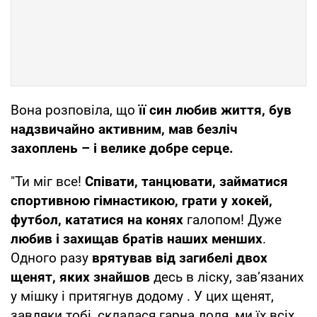
Вона розповіла, що
її син любив життя, був
надзвичайно активним, мав безліч
захоплень – і велике добре серце.
"Ти міг все!
Співати, танцювати, займатися
спортивною гімнастикою, грати у хокей,
футбол, кататися на конях
галопом! Дуже
любив і захищав братів наших менших
.
Одного разу
врятував від загибелі двох
щенят, яких знайшов
десь в ліску, завʼязаних
у мішку і притягнув додому . У цих щенят,
завдяки тобі, склалася гарна доля, ми їх всіх