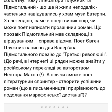
солов'їну. Тому літератори Плужник та
Підмогильний - що ще й жили неподалік -
частенько навідувались у храм музи Евтерпи.
За легендою, саме в опері виник спір, чи
може поет написати прозаїчний роман. Що
прозаїк Підмогильний мав складнощі з
віршуванням – справа відома. Поет Євген
Плужник написав для Валер’яна
Підмогильного поезію до "Третьої революції".
(До речі, в інтернеті ці рядки можна знайти у
російському перекладі за авторством
Нестора Махна (!). А ось чи зможе поет -
літературний спринтер - створити успішний
роман (що в письменництві прирівнюють до
подолання марафонської дистанції)?