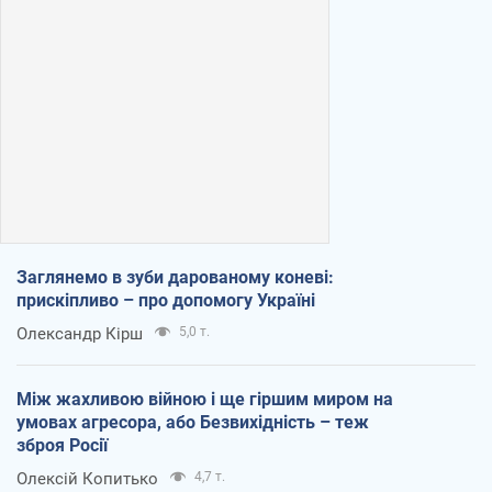
Заглянемо в зуби дарованому коневі:
прискіпливо – про допомогу Україні
Олександр Кірш
5,0 т.
Між жахливою війною і ще гіршим миром на
умовах агресора, або Безвихідність – теж
зброя Росії
Олексій Копитько
4,7 т.