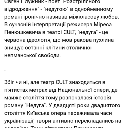
Євген Плужник - поет "Розстріляного
відродження" - "недугою" в однойменному
романі іронічно називав міжкласову любов.
В сучасній інтерпретації режисера Міреса
Пенюшкевича в театрі CULT, "недуга" - це
червона ідеологія, що мов ракова пухлина
знищує останні клітини столичної
непманської свободи.
.
Збіг чи ні, але театр CULT знаходиться в
п'ятистах метрах від Національної опери, де
майже століття тому розпочалася історія
роману "Недуга". У двадцяті роки двадцятого
століття Київська опера переживала часи
українізації, твори активно перекладались на