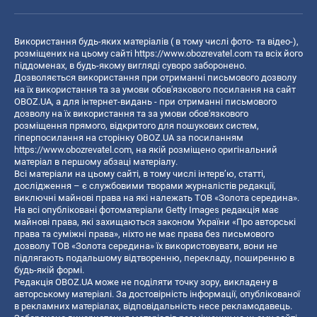
Використання будь-яких матеріалів ( в тому числі фото- та відео-),
розміщених на цьому сайті
https://www.obozrevatel.com
та всіх його
піддоменах, в будь-якому вигляді суворо заборонено.
Дозволяється використання при отриманні письмового дозволу
на їх використання та за умови обов'язкового посилання на сайт
OBOZ.UA, а для інтернет-видань - при отриманні письмового
дозволу на їх використання та за умови обов'язкового
розміщення прямого, відкритого для пошукових систем,
гіперпосилання на сторінку OBOZ.UA за посиланням
https://www.obozrevatel.com
, на якій розміщено оригінальний
матеріал в першому абзаці матеріалу.
Всі матеріали на цьому сайті, в тому числі інтерв’ю, статті,
дослідження – є службовими творами журналістів редакції,
виключні майнові права на які належать ТОВ «Золота середина».
На всі опубліковані фотоматеріали Getty Images редакція має
майнові права, які захищаються законом України «Про авторські
права та суміжні права», ніхто не має права без письмового
дозволу ТОВ «Золота середина» їх використовувати, вони не
підлягають подальшому відтворенню, перекладу, поширенню в
будь-якій формі.
Редакція OBOZ.UA може не поділяти точку зору, викладену в
авторському матеріалі. За достовірність інформації, опублікованої
в рекламних матеріалах, відповідальність несе рекламодавець.