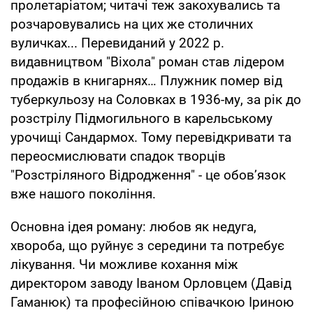
пролетаріатом; читачі теж закохувались та
розчаровувались на цих же столичних
вуличках... Перевиданий у 2022 р.
видавництвом "Віхола" роман став лідером
продажів в книгарнях… Плужник помер від
туберкульозу на Соловках в 1936-му, за рік до
розстрілу Підмогильного в карельському
урочищі Сандармох. Тому перевідкривати та
переосмислювати спадок творців
"Розстріляного Відродження" - це обов’язок
вже нашого покоління.
Основна ідея роману: любов як недуга,
хвороба, що руйнує з середини та потребує
лікування. Чи можливе кохання між
директором заводу Іваном Орловцем (Давід
Гаманюк) та професійною співачкою Іриною