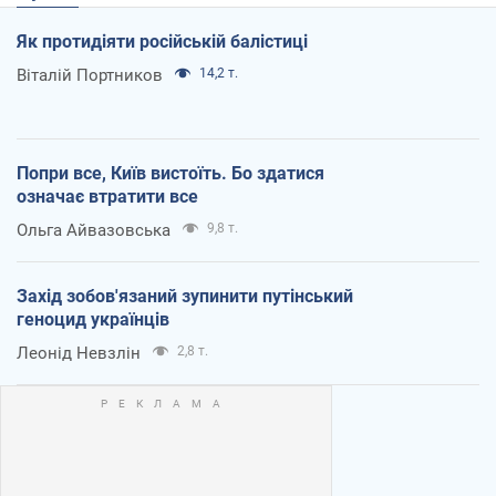
Як протидіяти російській балістиці
Віталій Портников
14,2 т.
Попри все, Київ вистоїть. Бо здатися
означає втратити все
Ольга Айвазовська
9,8 т.
Захід зобов'язаний зупинити путінський
геноцид українців
Леонід Невзлін
2,8 т.