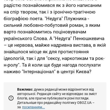
радістю познайомився як з його написаним
на спір твором, так і з іронічно-трагічною
біографією поета. "Недуга" Плужника -
сильний любовно-побутовий роман, з яким
варто познайомитись поціновувачам
українського Слова. А "Недуга" Пенюшкевича
– це нервова, майже надривна вистава, в якій
знайшлося місце як для протистояння
ідеологій, так і для "сексу, наркотикам та рок-
н-ролу". Та й коли ще буде нагода послухати
наживо "Інтернаціонал" в центрі Києва?
Важливо:
думка редакції може відрізнятися від
авторської. Редакція сайту не відповідає за зміст
блогів, але прагне публікувати різні погляди.
Детальніше про редакційну політику OBOZ.UA –
за
посиланням...