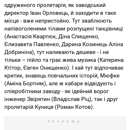
одруженого пролетарія, як заводський
директор Іван Орловець, й заходити в таке
місце - вже непристойно. Тут зваблюють
напівоголенеми тілами розпущені танцівниці
(Анастасія Квартюк, Діна Слищенко,
Єлизавета Павленко, Дарина Козинець Аліна
Добриніна), тут наливають дешеве - і не
тільки – пійло та грає жива музика (Катерина
Ктітор, Євген Онищенко). І хай тут відпочиває
критик, знавець повчальних історій, Мюфке
(Аміна Бортняк), але ж кабаре відвідують і
співробітники заводу - як ідейний ворог
інженер Звірятин (Владіслав Ріц), так і друг
пролетарій Куниця (Роман Котов).