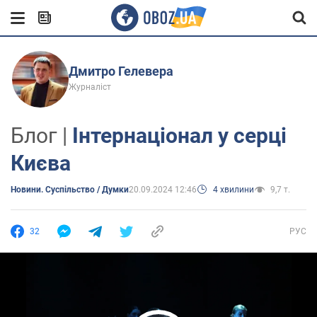
Дмитро Гелевера
Журналіст
Блог |
Інтернаціонал у серці
Києва
Новини. Суспільство / Думки
20.09.2024 12:46
4 хвилини
9,7 т.
32
РУС