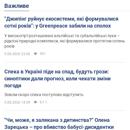
Важливе
"Джипінг руйнує екосистеми, які формувалися
сотні років": у Greenpeace забили на сполох
У високогір'ї розташовані альпійські та субальпійські луки –
рідкісні природні комплекси, які формувалися протягом сотень
років
561
5.08.2026 23:00
Спека в Україні піде на спад, будуть грози:
синоптики дали прогноз, коли чекати зміни
погоди
Зовсім скоро спека поступово відступить
6,1 т.
5.08.2026 14:59
"Чи, може, я залякана з дитинства?" Олена
Зарецька – про вбивство бабусі-дисидентки