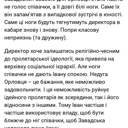
не голос співачки, а її довгі білі ноги. Саме їх
він запам’ятав з випадкової зустрічі в юності.
Саме ці ноги будуть тягнутимуть директора в
кабаре знову і знову. Попри класову
неприязнь (та дружину).
Директор хоче залишатись релігійно-чесним
до пролетарської ідеології, яка привела на
верхівку соціальної ієрархії. Але ноги
співачки не дають Івану спокою. Недуга
Орловця – це бажання, яке неможливо
задовольнити. І ця неможливість руйнує
ідейного пролетарія як зсередини, так і його
відносини з іншими. Тому Іван частіше і
частіше використовує владу, щоб бути
ближче до ніг співачки, щоб Завадська