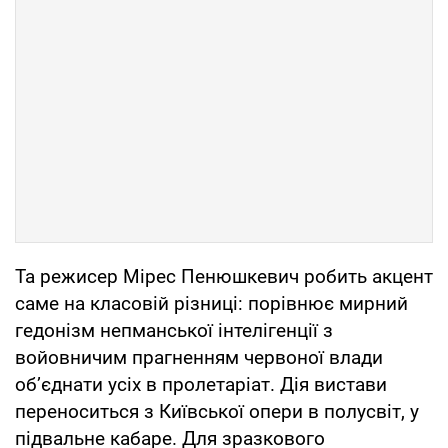
Та режисер Мірес Пенюшкевич робить акцент
саме на класовій різниці: порівнює мирний
гедонізм непманської інтелігенції з
войовничим прагненням червоної влади
об’єднати усіх в пролетаріат. Дія вистави
переноситься з Київської опери в полусвіт, у
підвальне кабаре. Для зразкового