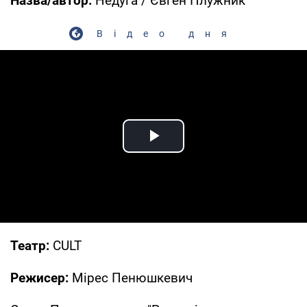
Назва/автор:
Недуга / Євген Плужник
Відео дня
Play Video
Театр:
CULT
Режисер:
Мірес Пенюшкевич