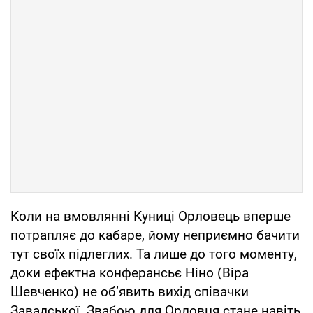
Коли на вмовлянні Куниці Орловець вперше
потрапляє до кабаре, йому неприємно бачити
тут своїх підлеглих. Та лише до того моменту,
доки ефектна конферансьє Ніно (Віра
Шевченко) не об’явить вихід співачки
Завадської. Звабою для Орловця стане навіть