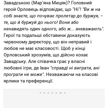
Завадською (Марʼяна Мицяк)? Головний
герой Орловець відповідає, що "Ні"!
"Ви ж на
собі знаєте, що почуває пролетар до буржуя, –
те, що й буржуй до нього! Вони або
ненавидять один одного, або ж... зневажають".
Герої та подальші обставини доказують
червоному директору, що він неправий і
любов не має класовості. Щоб у кінці
Орловський зрозумів, що дійсно кохає
Завадську. Але співачка грає у власні
любовні ігри, де Іван
"справді ні виграти, ані
програти не може"
. Незважаючи на класові
ярлики та преференції.