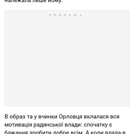
належала лише йому.
В образ та у вчинки Орловця вклалася вся
мотивація радянської влади: спочатку є
бажання зробити добре всім. А коли влада в