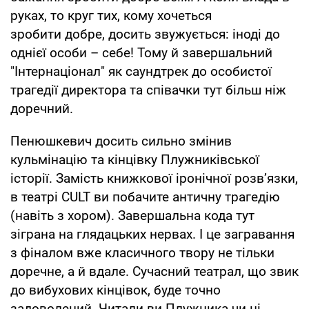
руках, то круг тих, кому хочеться
зробити добре, досить звужується: іноді до
однієї особи – себе! Тому й завершальний
"Інтернаціонал" як саундтрек до особистої
трагедії директора та співачки тут більш ніж
доречний.
Пенюшкевич досить сильно змінив
кульмінацію та кінцівку Плужниківської
історії. Замість книжкової іронічної розв’язки,
в театрі CULT ви побачите античну трагедію
(навіть з хором). Завершальна кода тут
зіграна на глядацьких нервах. І це загравання
з фіналом вже класичного твору не тільки
доречне, а й вдале. Сучасний театрал, що звик
до вибухових кінцівок, буде точно
задоволений. Читали ви Плужника чи ні,