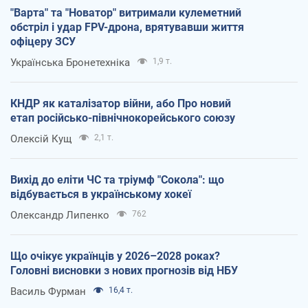
"Варта" та "Новатор" витримали кулеметний
обстріл і удар FPV-дрона, врятувавши життя
офіцеру ЗСУ
Українська Бронетехніка
1,9 т.
КНДР як каталізатор війни, або Про новий
етап російсько-північнокорейського союзу
Олексій Кущ
2,1 т.
Вихід до еліти ЧС та тріумф "Сокола": що
відбувається в українському хокеї
Олександр Липенко
762
Що очікує українців у 2026–2028 роках?
Головні висновки з нових прогнозів від НБУ
Василь Фурман
16,4 т.