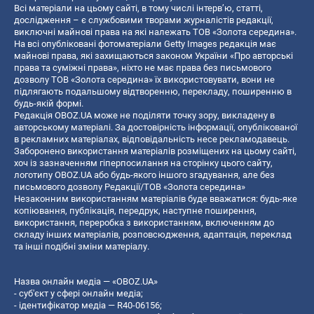
Всі матеріали на цьому сайті, в тому числі інтерв’ю, статті,
дослідження – є службовими творами журналістів редакції,
виключні майнові права на які належать ТОВ «Золота середина».
На всі опубліковані фотоматеріали Getty Images редакція має
майнові права, які захищаються законом України «Про авторські
права та суміжні права», ніхто не має права без письмового
дозволу ТОВ «Золота середина» їх використовувати, вони не
підлягають подальшому відтворенню, перекладу, поширенню в
будь-якій формі.
Редакція OBOZ.UA може не поділяти точку зору, викладену в
авторському матеріалі. За достовірність інформації, опублікованої
в рекламних матеріалах, відповідальність несе рекламодавець.
Заборонено використання матеріалів розміщених на цьому сайті,
хоч із зазначенням гіперпосилання на сторінку цього сайту,
логотипу OBOZ.UA або будь-якого іншого згадування, але без
письмового дозволу Редакції/ТОВ «Золота середина»
Незаконним використанням матеріалів буде вважатися: будь-яке
копiювання, публiкацiя, передрук, наступне поширення,
використання, переробка з використанням, включенням до
складу інших матеріалів, розповсюдження, адаптація, переклад
та інші подібні зміни матеріалу.
Назва онлайн медіа — «OBOZ.UA»
- суб'єкт у сфері онлайн медіа;
- ідентифікатор медіа — R40-06156;