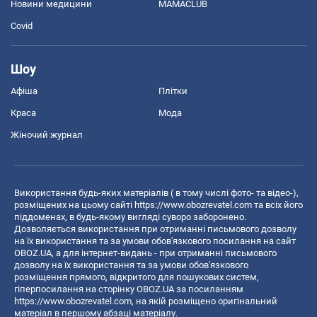
Новини медицини
MAMACLUB
Covid
Шоу
Афіша
Плітки
Краса
Мода
Жіночий журнал
Використання будь-яких матеріалів ( в тому числі фото- та відео-),
розміщених на цьому сайті
https://www.obozrevatel.com
та всіх його
піддоменах, в будь-якому вигляді суворо заборонено.
Дозволяється використання при отриманні письмового дозволу
на їх використання та за умови обов'язкового посилання на сайт
OBOZ.UA, а для інтернет-видань - при отриманні письмового
дозволу на їх використання та за умови обов'язкового
розміщення прямого, відкритого для пошукових систем,
гіперпосилання на сторінку OBOZ.UA за посиланням
https://www.obozrevatel.com
, на якій розміщено оригінальний
матеріал в першому абзаці матеріалу.