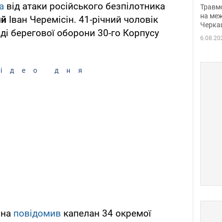
нети
а
від атаки російського безпілотника
Травм
Фото
на меж
ий
Іван Черемісін. 41-річний чоловік
Черка
ді берегової оборони 30-го Корпусу
6.08.20
ідео дня
іна
повідомив
капелан 34 окремої