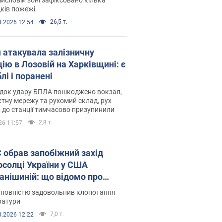
ків пожежі
26,5 т.
8.2026 12:54
я атакувала залізничну
ію в Лозовій на Харківщині: є
лі і поранені
ідок удару БПЛА пошкоджено вокзал,
тну мережу та рухомий склад, рух
в до станції тимчасово призупинили
2,8 т.
26 11:57
запобіжний захід
осолці України у США
анішиній: що відомо про
ву
 повністю задовольнив клопотання
ратури
7,0 т.
8.2026 12:22