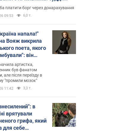
лив неочікуване рішення
ба платити борг через донарахування
6,0 т.
26 09:53
країна напала!"
на Вояж викрила
ького поета, якого
мбували": він
ь російської не
начила артистка,
 а тепер хоче
енник був фанатом
и, але після переїзду в
циду українців
му "промили мозок"
3,3 т.
26 11:42
знесилений": в
їні врятували
неного грифа, який
в для себе