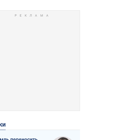
ки
мль переносить