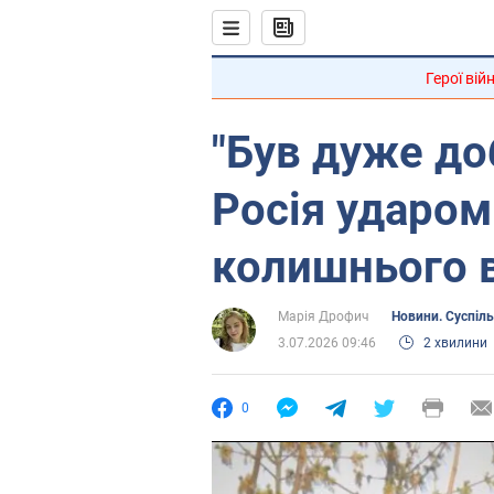
Герої вій
"Був дуже до
Росія ударом
колишнього в
Марія Дрофич
Новини. Суспіл
3.07.2026 09:46
2 хвилини
0