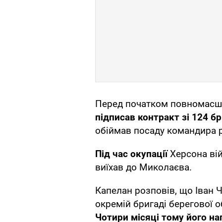
Перед початком повномасшта
підписав контракт зі 124 б
обіймав посаду командира р
Під час окупації
Херсона вій
виїхав до Миколаєва.
Капелан розповів, що Іван 
окремій бригаді берегової 
Чотири місяці тому його на