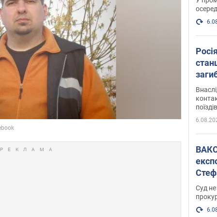
осеред
6.0
Росі
станц
загиб
Внасл
контак
поїзді
6.08.20
ВАКС обрав 
експ
Стеф
спра
Суд не
проку
6.0