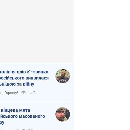
коління олів'є": звичка
російського виявилася
ьнішою за війну
1,5 т.
ан Горовий
 кінцева мета
ійського масованого
ру