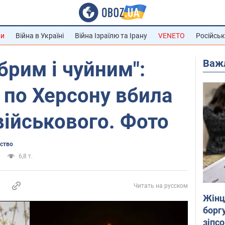
ни
Війна в Україні
Війна Ізраїлю та Ірану
VENETO
Російськ
Важ
брим і чуйним":
 по Херсону вбила
ійськового. Фото
ьство
6,8 т.
Читать на русском
Жінці
боргу
зіпс