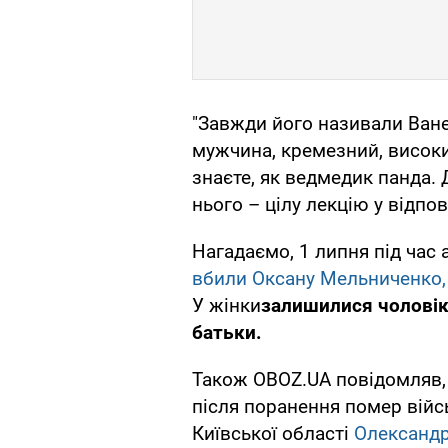
"Завжди його називали Ване
мужчина, кремезний, високи
знаєте, як ведмедик панда.
нього – цілу лекцію у відпо
Нагадаємо, 1 липня під час
вбили Оксану Мельниченко,
У жінки
залишилися чоловік
батьки.
Також OBOZ.UA повідомляв, у
після поранення помер війс
Київської області
Олександ