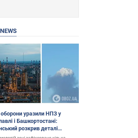
P NEWS
 оборони уразили НПЗ у
лавлі і Башкортостані:
нський розкрив деталі
операції. Фото і відео
исловій зоні зафіксовано кілька