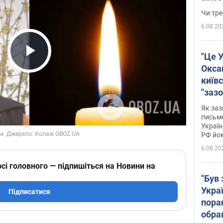
ухва
Чи тре
6.08.20
"Це У
Play Video
Окса
київс
"зазо
навіт
Як заз
знав,
письм
Україн
гено
РФ йо
6.08.20
сі головного — підпишіться на Новини на
"Був 
Укра
Підписатися
пора
обра