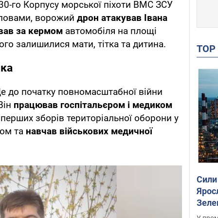
30-го Корпусу морської піхоти ВМС ЗСУ
словами, ворожий
дрон атакував Івана
ував за кермом
автомобіля на площі
ого залишилися мати, тітка та дитина.
TO
ика
 до початку повномасштабної війни
 Він
працював госпітальєром і медиком
 перших зборів територіальної оборони у
ром та
навчав військових медичної
Сили
Ярос
Зеле
У пром