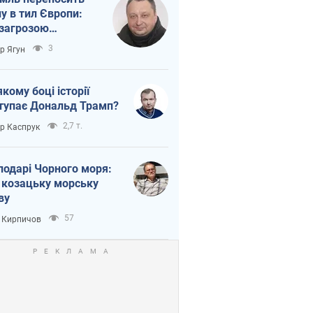
ну в тил Європи:
 загрозою
тична логістика
3
ор Ягун
якому боці історії
тупає Дональд Трамп?
2,7 т.
ор Каспрук
подарі Чорного моря:
 козацьку морську
ву
57
 Кирпичов