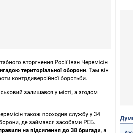
бного вторгнення Росії Іван Черемісін
ригадою територіальної оборони
. Там він
оти контрдиверсійної боротьби.
ськовий залишався у місті, а згодом
Черемісін також проходив службу у 34
Дум
оборони, де займався засобами РЕБ.
правили на підсилення до 38 бригади
, а
Кре