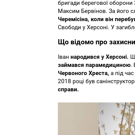
бригади берегової оборони 
Максим Бервінов. За його 
Черемісіна, коли він переб
Свободи у Херсоні. У загибл
Що відомо про захисн
Іван
народився у Херсоні.
Ще
займався парамедициною
.
Червоного Хреста,
а під час
2018 році був санінструкто
справи.