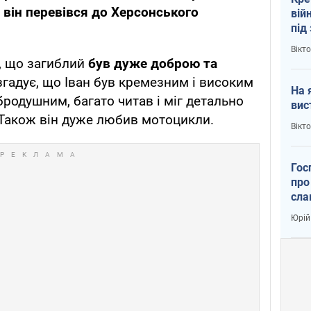
 він перевівся до Херсонського
вій
під
кри
Вікт
, що загиблий
був дуже доброю та
згадує, що Іван був кремезним і високим
На 
бродушним, багато читав і міг детально
вис
 Також він дуже любив мотоцикли.
Вікт
Гос
про
сла
Юрій