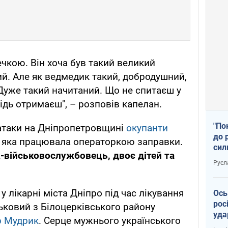
чкою. Він хоча був такий великий
й. Але як ведмедик такий, добродушний,
 Дуже такий начитаний. Що не спитаєш у
відь отримаєш", – розповів капелан.
"По
 атаки на Дніпропетровщині
окупанти
до 
яка працювала операторкою заправки.
сил
-військовослужбовець, двоє дітей та
Русл
 лікарні міста Дніпро під час лікування
Ось
рос
ьковий з Білоцерківського району
уда
р Мудрик
. Серце мужнього українського