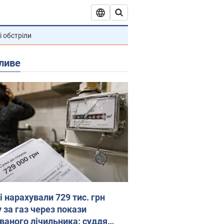
і обстріли
ливе
 нарахували 729 тис. грн
 за газ через покази
ованого лічильника: суддя