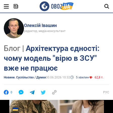
Олексій Івашин
редактор, медіа-консультант
Блог |
Архітектура єдності:
чому модель "вірю в ЗСУ"
вже не працює
Новини. Суспільство / Думки
30.06.2026 10:32
5 хвилин
62,8 т.
0
РУС