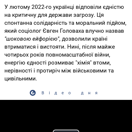
У лютому 2022-го українці відповіли єдністю
на критичну для держави загрозу. Ця
спонтанна солідарність та моральний підйом,
який соціолог Євген Головаха влучно назвав
"шоковою ейфорією"
, дозволили країні
втриматися і вистояти. Нині, після майже
чотирьох років повномасштабної війни,
енергію єдності розмиває "хімія" втоми,
нерівності і протиріч між військовими та
цивільними.
Відео дня