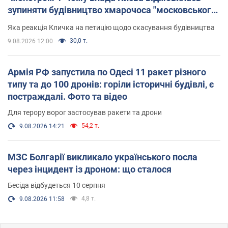
зупиняти будівництво хмарочоса "московського
вірянина"
Яка реакція Кличка на петицію щодо скасування будівництва
30,0 т.
9.08.2026 12:00
Армія РФ запустила по Одесі 11 ракет різного
типу та до 100 дронів: горіли історичні будівлі, є
постраждалі. Фото та відео
Для терору ворог застосував ракети та дрони
54,2 т.
9.08.2026 14:21
МЗС Болгарії викликало українського посла
через інцидент із дроном: що сталося
Бесіда відбудеться 10 серпня
4,8 т.
9.08.2026 11:58