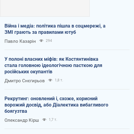
Війна і медіа: політика пішла в соцмережі, а
ЗМІ грають за правилами ютуб
Павло Казарін
294
У полоні власних міфів: як Костянтинівка
стала головною ідеологічною пасткою для
російських окупантів
Дмитро Снєгирьов
1,8 т.
Рекрутинг: оновлений і, схоже, корисний
ворожий досвід, або Діалектика вибагливого
боягузтва
Олександр Кірш
1,7 т.