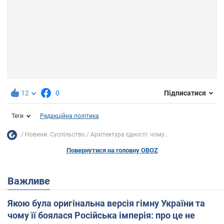
12
0
Підписатися
Теги
Редакційна політика
Новини. Суспільство
Архітектура єдності: чому...
Повернутися на головну OBOZ
Важливе
Якою була оригінальна версія гімну України та
чому її боялася Російська імперія: про це не