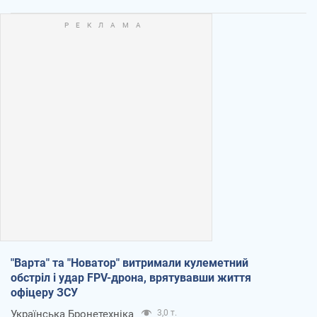
"Варта" та "Новатор" витримали кулеметний
обстріл і удар FPV-дрона, врятувавши життя
офіцеру ЗСУ
Українська Бронетехніка
3,0 т.