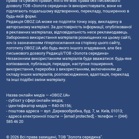
права та суміжні права», ніхто не має права без письмового
дозволу ТОВ «Золота середина» їх використовувати, вони не
підлягають подальшому відтворенню, перекладу, поширенню в
будь-якій формі.
Редакція OBOZ.UA може не поділяти точку зору, викладену в
авторському матеріалі. За достовірність інформації, опублікованої
в рекламних матеріалах, відповідальність несе рекламодавець.
Заборонено використання матеріалів розміщених на цьому сайті,
хоч із зазначенням гіперпосилання на сторінку цього сайту,
логотипу OBOZ.UA або будь-якого іншого згадування, але без
письмового дозволу Редакції/ТОВ «Золота середина»
Незаконним використанням матеріалів буде вважатися: будь-яке
копiювання, публiкацiя, передрук, наступне поширення,
використання, переробка з використанням, включенням до
складу інших матеріалів, розповсюдження, адаптація, переклад
та інші подібні зміни матеріалу.
Назва онлайн медіа — «OBOZ.UA»
- суб'єкт у сфері онлайн медіа;
- ідентифікатор медіа — R40-06156;
- поштова адреса — вул. Деревообробна, буд. 7, м. Київ, 01013;
- адреса електронної пошти —
[email protected]
; - телефон — (044)
585 46 20
© 2026 Всі права захищені, ТОВ "Золота середина".