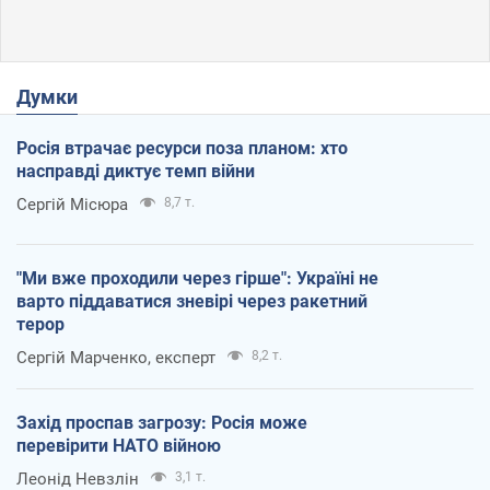
Думки
Росія втрачає ресурси поза планом: хто
насправді диктує темп війни
Сергій Місюра
8,7 т.
"Ми вже проходили через гірше": Україні не
варто піддаватися зневірі через ракетний
терор
Сергій Марченко, експерт
8,2 т.
Захід проспав загрозу: Росія може
перевірити НАТО війною
Леонід Невзлін
3,1 т.