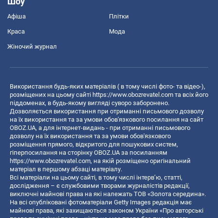
Шоу
Афіша
Плітки
Краса
Мода
Жіночий журнал
Використання будь-яких матеріалів ( в тому числі фото- та відео-),
розміщених на цьому сайті
https://www.obozrevatel.com
та всіх його
піддоменах, в будь-якому вигляді суворо заборонено.
Дозволяється використання при отриманні письмового дозволу
на їх використання та за умови обов'язкового посилання на сайт
OBOZ.UA, а для інтернет-видань - при отриманні письмового
дозволу на їх використання та за умови обов'язкового
розміщення прямого, відкритого для пошукових систем,
гіперпосилання на сторінку OBOZ.UA за посиланням
https://www.obozrevatel.com
, на якій розміщено оригінальний
матеріал в першому абзаці матеріалу.
Всі матеріали на цьому сайті, в тому числі інтерв’ю, статті,
дослідження – є службовими творами журналістів редакції,
виключні майнові права на які належать ТОВ «Золота середина».
На всі опубліковані фотоматеріали Getty Images редакція має
майнові права, які захищаються законом України «Про авторські