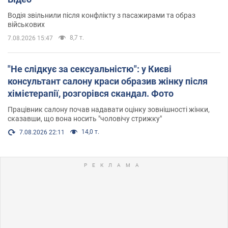
Водія звільнили після конфлікту з пасажирами та образ
військових
8,7 т.
7.08.2026 15:47
"Не слідкує за сексуальністю": у Києві
консультант салону краси образив жінку після
хімієтерапії, розгорівся скандал. Фото
Працівник салону почав надавати оцінку зовнішності жінки,
сказавши, що вона носить "чоловічу стрижку"
14,0 т.
7.08.2026 22:11