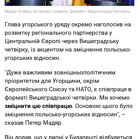
Глава угорського уряду окремо наголосив на
розвитку регіонального партнерства у
Центральній Європі через Вишеградську
четвірку, із акцентом на зміцнення польсько-
угорських відносин.
"Дуже важливим зовнішньополітичним
пріоритетом для Угорщини, окрім
Європейського Союзу та НАТО, є співпраця в
форматі Вишеградської четвірки. Ми хочемо
зміцнити цю співпрацю
. Основою цього було
зміцнення польсько-угорських відносин", –
сказав Петер Мадяр.
Він додав, що у липні у Будапешті відбудеться