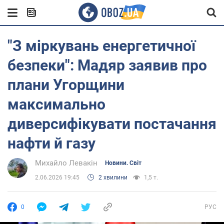
"З міркувань енергетичної
безпеки": Мадяр заявив про
плани Угорщини
максимально
диверсифікувати постачання
нафти й газу
Михайло Левакін
Новини. Світ
2.06.2026 19:45
2 хвилини
1,5 т.
0
РУС