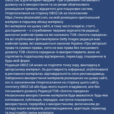
OBOZ.UA, а для інтернет-видань - при отриманні письмового
дозволу на їх використання та за умови обов'язкового
розміщення прямого, відкритого для пошукових систем,
гіперпосилання на сторінку OBOZ.UA за посиланням
https://www.obozrevatel.com
, на якій розміщено оригінальний
матеріал в першому абзаці матеріалу.
Всі матеріали на цьому сайті, в тому числі інтерв’ю, статті,
дослідження – є службовими творами журналістів редакції,
виключні майнові права на які належать ТОВ «Золота середина».
На всі опубліковані фотоматеріали Getty Images редакція має
майнові права, які захищаються законом України «Про авторські
права та суміжні права», ніхто не має права без письмового
дозволу ТОВ «Золота середина» їх використовувати, вони не
підлягають подальшому відтворенню, перекладу, поширенню в
будь-якій формі.
Редакція OBOZ.UA може не поділяти точку зору, викладену в
авторському матеріалі. За достовірність інформації, опублікованої
в рекламних матеріалах, відповідальність несе рекламодавець.
Заборонено використання матеріалів розміщених на цьому сайті,
хоч із зазначенням гіперпосилання на сторінку цього сайту,
логотипу OBOZ.UA або будь-якого іншого згадування, але без
письмового дозволу Редакції/ТОВ «Золота середина»
Незаконним використанням матеріалів буде вважатися: будь-яке
копiювання, публiкацiя, передрук, наступне поширення,
використання, переробка з використанням, включенням до
складу інших матеріалів, розповсюдження, адаптація, переклад
та інші подібні зміни матеріалу.