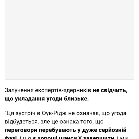
Залучення експертів-ядерників
не свідчить,
що укладання угоди близьке.
"Ця зустріч в Оук-Рідж не означає, що угода
відбудеться, але це ознака того, що
переговори перебувають у дуже серйозній
фазі,
і що
є хороші шанси її завершити
, і ми