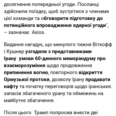
досягнення попередньої угоди. Посланці
здійснили поїздку, щоб зустрітися з членами
цієї команди та о
бговорити підготовку до
потенційного впровадження ядерної угоди
",
– зазначає Axios.
Видання нагадує, що минулого тижня Віткофф
і Кушнер
узгодили з представниками
Ірану умови 60-денного меморандуму про
взаєморозуміння
щодо продовження
припинення вогню
, повторного
відкриття
Ормузької протоки
, дозволу Ірану
продавати
нафту
та початку переговорів щодо іранських
запасів збагаченого урану та обмежень на
майбутнє збагачення.
Після цього Трамп попросив внести дві