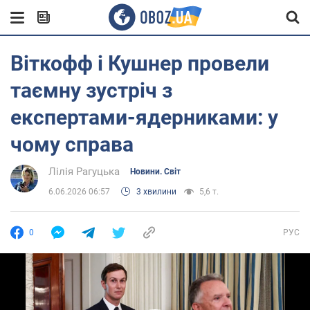
Віткофф і Кушнер провели
таємну зустріч з
експертами-ядерниками: у
чому справа
Лілія Рагуцька
Новини. Світ
6.06.2026 06:57
3 хвилини
5,6 т.
0
РУС