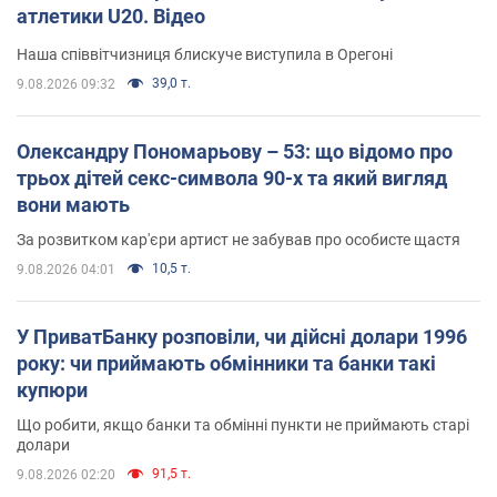
атлетики U20. Відео
Наша співвітчизниця блискуче виступила в Орегоні
39,0 т.
9.08.2026 09:32
Олександру Пономарьову – 53: що відомо про
трьох дітей секс-символа 90-х та який вигляд
вони мають
За розвитком кар'єри артист не забував про особисте щастя
10,5 т.
9.08.2026 04:01
У ПриватБанку розповіли, чи дійсні долари 1996
року: чи приймають обмінники та банки такі
купюри
Що робити, якщо банки та обмінні пункти не приймають старі
долари
91,5 т.
9.08.2026 02:20