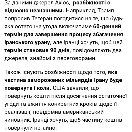
За даними джерел Axios,
розбіжності є
відносно незначними.
Наприклад, Трамп
попросив Тегеран погодитися на те, що будь-
яка остаточна угода включатиме
60-денний
термін для завершення процесу збагачення
іранського урану,
але іранці хочуть, щоб цей
термін становив 90 днів,
повідомляють два
джерела, знайомі з переговорами.
Також існують розбіжності щодо того,
яка
частина заморожених мільярдів Ірану буде
повернута і коли.
США заявили, що
повернуть кошти після досягнення остаточної
угоди та вжиття конкретних кроків щодо її
реалізації, повідомив американський
чиновник. Іранці хочуть, щоб частину коштів
повернули негайно.