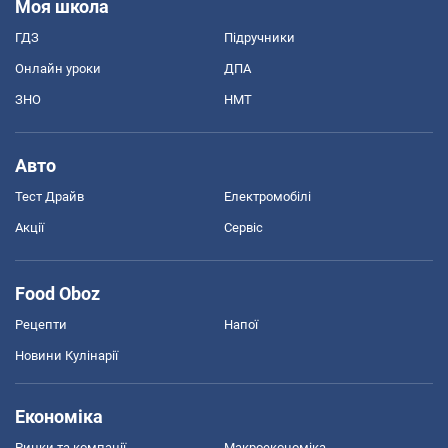
Моя школа
ГДЗ
Підручники
Онлайн уроки
ДПА
ЗНО
НМТ
Авто
Тест Драйв
Електромобілі
Акції
Сервіс
Food Oboz
Рецепти
Напої
Новини Кулінарії
Економіка
Ринки та компанії
Макроекономіка