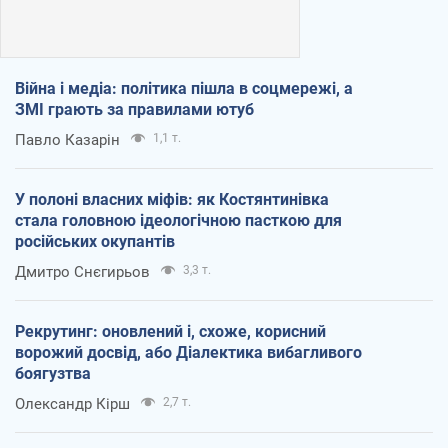
Війна і медіа: політика пішла в соцмережі, а
ЗМІ грають за правилами ютуб
Павло Казарін
1,1 т.
У полоні власних міфів: як Костянтинівка
стала головною ідеологічною пасткою для
російських окупантів
Дмитро Снєгирьов
3,3 т.
Рекрутинг: оновлений і, схоже, корисний
ворожий досвід, або Діалектика вибагливого
боягузтва
Олександр Кірш
2,7 т.