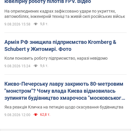
ювелірну роботу пілотів FPV. Відео
На оприлюднених кадрах зафіксовано удари по укриттях,
автомобілях, інженерній техніці та живій силі російських військ
9,8 т.
9.08.2026 15:58
Армія РФ знищила підприємство Kromberg &
Schubert у Житомирі. Фото
Коли поновить роботу підприємство, наразі невідомо
9,6 т.
9.08.2026 15:24
Києво-Печерську лавру закриють 80-метровим
"монстром"? Чому влада Києва відмовилась
зупиняти будівництво хмарочоса "московського
вірянина"
Яка реакція Кличка на петицію щодо скасування будівництва
62,8 т.
9.08.2026 12:00