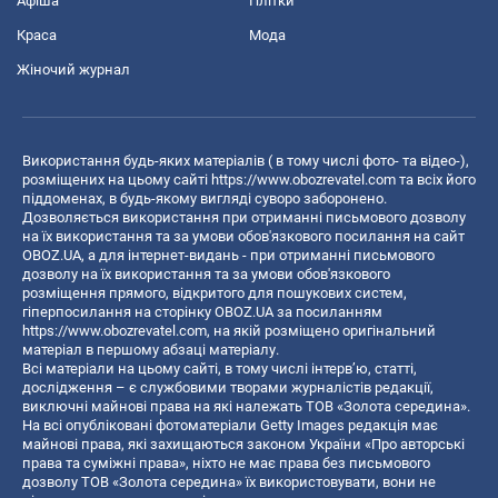
Афіша
Плітки
Краса
Мода
Жіночий журнал
Використання будь-яких матеріалів ( в тому числі фото- та відео-),
розміщених на цьому сайті
https://www.obozrevatel.com
та всіх його
піддоменах, в будь-якому вигляді суворо заборонено.
Дозволяється використання при отриманні письмового дозволу
на їх використання та за умови обов'язкового посилання на сайт
OBOZ.UA, а для інтернет-видань - при отриманні письмового
дозволу на їх використання та за умови обов'язкового
розміщення прямого, відкритого для пошукових систем,
гіперпосилання на сторінку OBOZ.UA за посиланням
https://www.obozrevatel.com
, на якій розміщено оригінальний
матеріал в першому абзаці матеріалу.
Всі матеріали на цьому сайті, в тому числі інтерв’ю, статті,
дослідження – є службовими творами журналістів редакції,
виключні майнові права на які належать ТОВ «Золота середина».
На всі опубліковані фотоматеріали Getty Images редакція має
майнові права, які захищаються законом України «Про авторські
права та суміжні права», ніхто не має права без письмового
дозволу ТОВ «Золота середина» їх використовувати, вони не