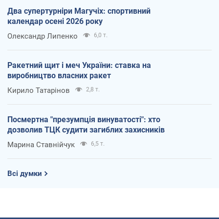
Два супертурніри Магучіх: спортивний
календар осені 2026 року
Олександр Липенко
6,0 т.
Ракетний щит і меч України: ставка на
виробництво власних ракет
Кирило Татарінов
2,8 т.
Посмертна "презумпція винуватості": хто
дозволив ТЦК судити загиблих захисників
Марина Ставнійчук
6,5 т.
Всі думки