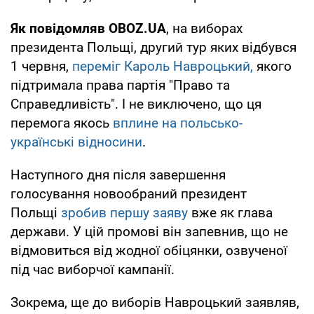
Як повідомляв OBOZ.UA
, на виборах
президента Польщі, другий тур яких відбувся
1 червня,
переміг Кароль Навроцький,
якого
підтримала права партія "Право та
Справедливість". І не виключено, що ця
перемога якось
вплине на польсько-
українські відносини
.
Наступного дня після завершення
голосування новообраний президент
Польщі
зробив першу заяву
вже як глава
держави. У цій промові він запевнив, що не
відмовиться від жодної обіцянки, озвученої
під час виборчої кампанії.
Зокрема, ще до виборів Навроцький заявляв,