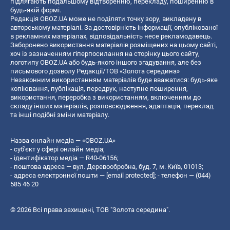
підлягають подальшому відтворенню, перекладу, поширенню в
будь-якій формі.
Редакція OBOZ.UA може не поділяти точку зору, викладену в
авторському матеріалі. За достовірність інформації, опублікованої
в рекламних матеріалах, відповідальність несе рекламодавець.
Заборонено використання матеріалів розміщених на цьому сайті,
хоч із зазначенням гіперпосилання на сторінку цього сайту,
логотипу OBOZ.UA або будь-якого іншого згадування, але без
письмового дозволу Редакції/ТОВ «Золота середина»
Незаконним використанням матеріалів буде вважатися: будь-яке
копiювання, публiкацiя, передрук, наступне поширення,
використання, переробка з використанням, включенням до
складу інших матеріалів, розповсюдження, адаптація, переклад
та інші подібні зміни матеріалу.
Назва онлайн медіа — «OBOZ.UA»
- суб'єкт у сфері онлайн медіа;
- ідентифікатор медіа — R40-06156;
- поштова адреса — вул. Деревообробна, буд. 7, м. Київ, 01013;
- адреса електронної пошти —
[email protected]
; - телефон — (044)
585 46 20
© 2026 Всі права захищені, ТОВ "Золота середина".